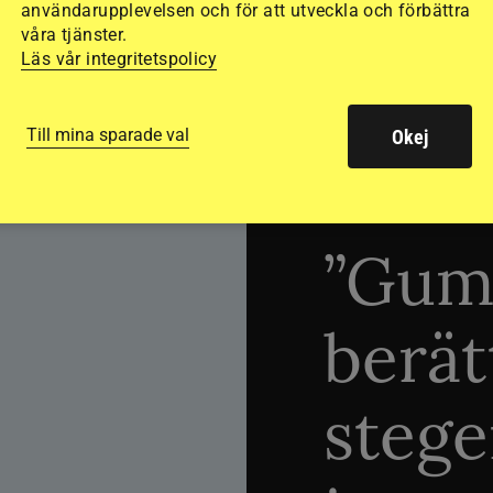
användarupplevelsen och för att utveckla och förbättra
våra tjänster.
Läs vår integritetspolicy
Till mina sparade val
Okej
TRÄNINGSTIPS
”Gum
berät
stege