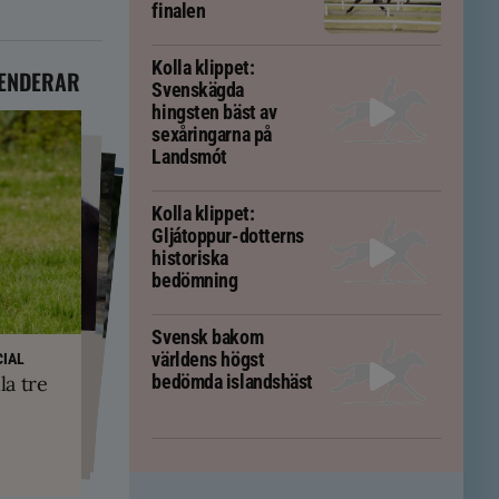
finalen
Kolla klippet:
ENDERAR
Svenskägda
hingsten bäst av
sexåringarna på
Landsmót
Kolla klippet:
Gljátoppur-dotterns
historiska
bedömning
Svensk bakom
PS
yskland och
världens högst
ft – men kan
IAL
ävs för att
kningar
bedömda islandshäst
la tre
em
tölten