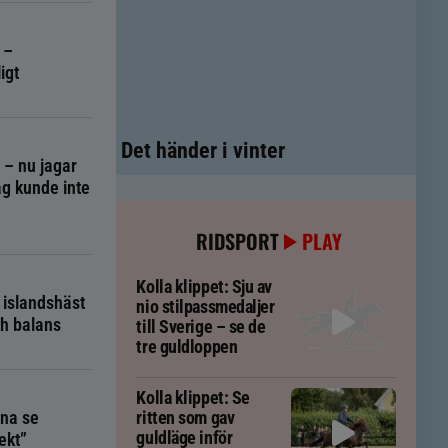
 –
igt
Det händer i vinter
g – nu jagar
g kunde inte
RIDSPORT
PLAY
Kolla klippet: Sju av
 islandshäst
nio stilpassmedaljer
ch balans
till Sverige – se de
tre guldloppen
Kolla klippet: Se
na se
ritten som gav
guldläge inför
ekt”