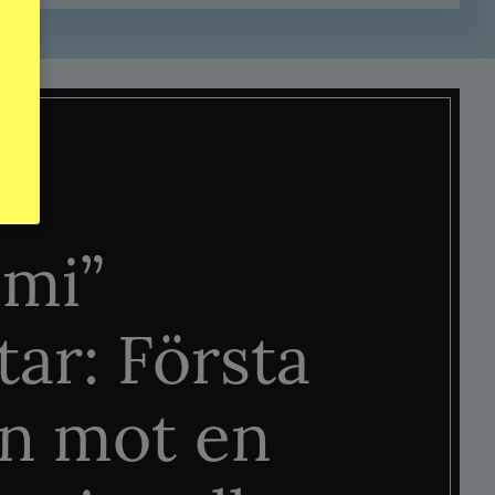
mi”
tar: Första
n mot en