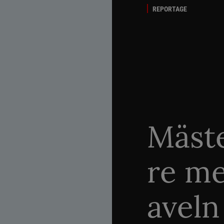
REPORTAGE
Mäste
re me
aveln