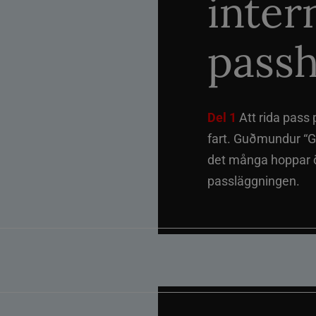
inter
passh
Del 1
Att rida pass 
fart. Guðmundur “G
det många hoppar öv
passläggningen.