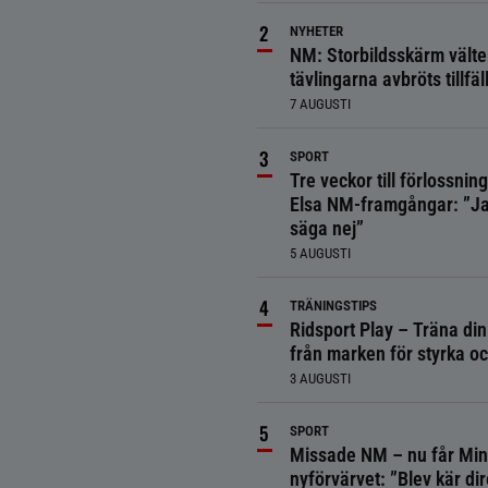
NYHETER
NM: Storbildsskärm välte
tävlingarna avbröts tillfäll
7 AUGUSTI
SPORT
Tre veckor till förlossnin
Elsa NM-framgångar: ”Ja
säga nej”
5 AUGUSTI
TRÄNINGSTIPS
Ridsport Play – Träna din
från marken för styrka o
3 AUGUSTI
SPORT
Missade NM – nu får Min
nyförvärvet: ”Blev kär dir