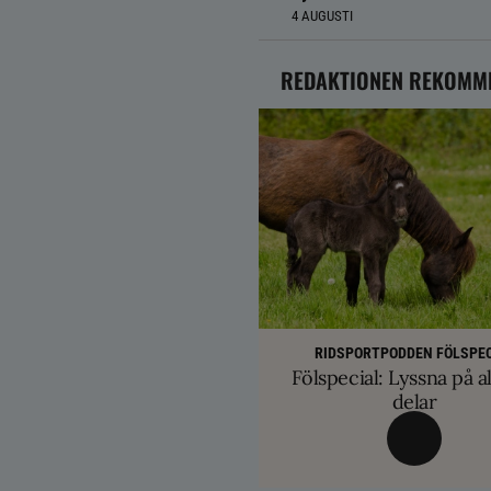
4 AUGUSTI
REDAKTIONEN REKOMM
HÄSTÄGARTI
AVEL
TRÄNINGSTIPS
SM-finalist till T
Färre hältor vid lösdri
RIDSPORTPODDEN FÖLSPEC
Balans och lösgjordhet kr
exklusiva betäc
Fölspecial: Lyssna på al
ge nya probl
övervinna travtakt i 
delar