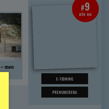
9
#
ute nu
t – men
E-TIDNING
PRENUMERERA