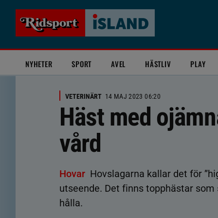
NYHETER
SPORT
AVEL
HÄSTLIV
PLAY
VETERINÄRT
14 MAJ 2023 06:20
Häst med ojämn
vård
Hovar
Hovslagarna kallar det för ”h
utseende. Det finns topphästar som s
hålla.