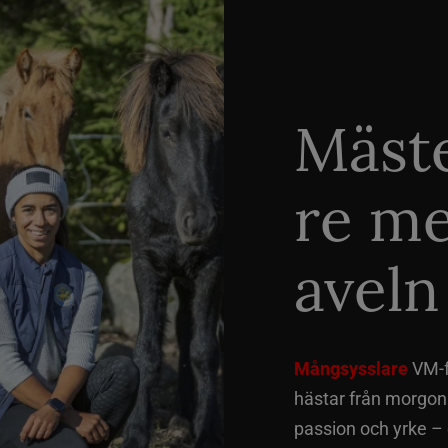
Mäste
re me
aveln
Mångsysslare
VM-fi
hästar från morgon t
passion och yrke –