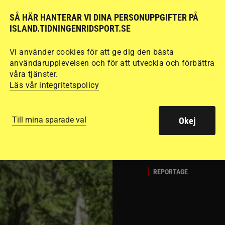
SÅ HÄR HANTERAR VI DINA PERSONUPPGIFTER PÅ
Del 1
Att rida pass 
ISLAND.TIDNINGENRIDSPORT.SE
fart. Guðmundur “G
det många hoppar öv
Vi använder cookies för att ge dig den bästa
användarupplevelsen och för att utveckla och förbättra
passläggningen.
våra tjänster.
Läs vår integritetspolicy
Till mina sparade val
Okej
REPORTAGE