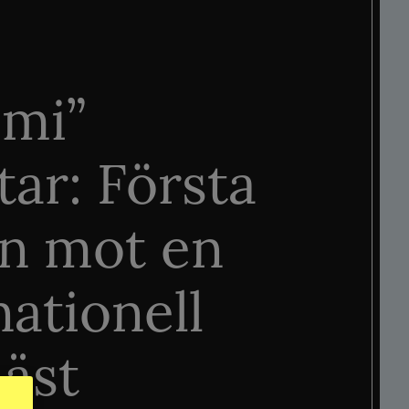
mi”
tar: Första
n mot en
nationell
äst