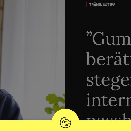
TRÄNINGSTIPS
”Gum
berät
stege
inter
passh