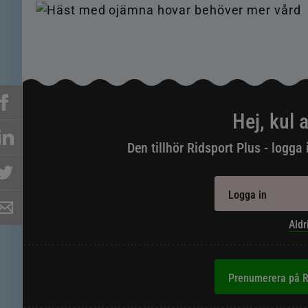
Hej, kul a
Den tillhör Ridsport Plus - logga 
Logga in
Aldr
Prenumerera på R