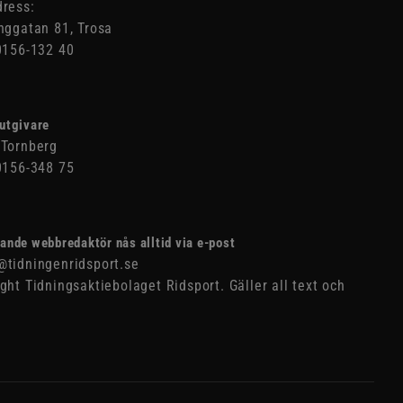
ress:
nggatan 81, Trosa
0156-132 40
utgivare
Tornberg
0156-348 75
ande webbredaktör nås alltid via e-post
tidningenridsport.se
ght Tidningsaktiebolaget Ridsport. Gäller all text och