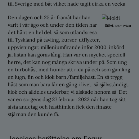
till Sverige med båt vilket hade tagit cirka en vecka.
Den dagen och 25 år framåt har han
varit i vår ägo och under den tiden har
Sölvi.
Foto:
Privat
det hänt en hel del, så som utlandsresa
till Tyskland på tävling, kurser, utflykter,
uppvisningar, milleniumfirande inför 2000, inkörd,
ja, listan kan göras lång. Han var en mycket speciell
herre, det kan nog många skriva under på. Som ung
en turbohäst med humör att rida på och som gamling
en lugn, fin och klok barn/familjehäst. En så trygg
häst som man bara får en gång i livet, så självständigt,
klok och alldeles underbar, vi älskade honom så. Det
var en sorgens dag 27 februari 2022 när han tog sitt
sista andetag och hästhimlen fick den finaste
stjärnan den kunde få.