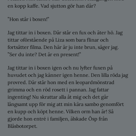
en kopp kaffe. Vad sjutton gör han där?
”Hon står i boxen!”
Jag tittar in i boxen. Där står en fux och äter hö. Jag
tittar oförstående på Liza som bara flinar och
fortsätter filma. Den här är ju inte brun, säger jag.
”Ser du inte? Det är en present!”
Jag tittar in i boxen igen och nu lyfter fuxen på
huvudet och jag känner igen henne. Den lilla röda jag
provred. Där står hon med en leopardmönstrad
grimma och en röd rosett i pannan. Jag fattar
ingenting! Nu skrattar alla åt mig och det går
långsamt upp för mig att min kära sambo genomfört
en kupp och köpt henne. Vilken orm han är! Så
gjorde hon entré i familjen, älskade Ösp från
Blåsbotorpet.