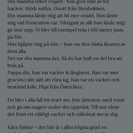
Din mamma vilket rivjärn- hon gick inte av för
hackor. Mörk sotfux. Gnott från Stenholmen.
Din mamma lärde mig att bli mer orädd. Hon lärde
mig vad frustration var. Viktigast av allt hon lärde mig:
ge inte upp. Vi blev till exempel tvåa i 150 meter pass
på SM.
Hon hjälpte mig på min – hon var den bästa läraren av
dem alla.
Det var din mamma det. Så du har haft en del bra att
brås på.
Pappa din, han var vacker & långbent. Han var mer
graciös i sitt sätt att röra sig, han var en vacker och
bestämd kille. Flipi från Österåker.
Du blev i alla fall ett svart sto. Inte jättestor, med rund
och go om magen under din uppväxt. Till sist växte
det fram ett väldigt vacker och vältränat sto av dig.
Kära Fjödur – det här är i allra högsta grad en