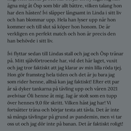
ägna mig åt Ösp som blir allt bättre, vilken talang hon
har den hästen! Ívi släpper långsamt in Linda i sitt liv
och han blommar upp. Hela han lyser upp när hon
kommer och till slut så köper hon honom. De är
verkligen en perfekt match och hon är precis den
han behövde i sitt liv.
Ívi flyttar sedan till Lindas stall och jag och Ösp tränar
på. Mitt självförtroende har, vid det här laget, vuxit
och jag tror faktiskt att jag klarar av min lilla röda tjej.
Hon gör framsteg hela tiden och det är ju bara jag
som rider henne, alltså kan jag faktiskt! Efter ett par
år så dyker tankarna på tävling upp och våren 2021
avelvisar Óli henne åt mig. Jag är stolt som en tupp
över hennes 9,0 för skritt. Vilken häst jag har! Vi
fortsätter träna och börjar testa att tävla. Det är inte
så många tävlingar på grund av pandemin, men vi tar
oss ut och jag dör inte på banan. Det är faktiskt roligt!