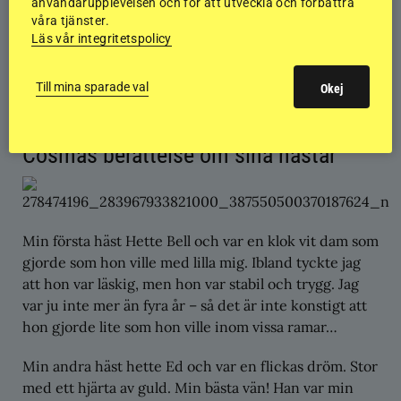
användarupplevelsen och för att utveckla och förbättra
Så Fjödur från Stenholmen – tack för allt du gav, allt
våra tjänster.
du lärt mig. Jag tror aldrig jag sa det tillräckligt. Jag
Läs vår integritetspolicy
tror inte det går beskriva med ord, detta va bara ett
försök. Det är så tomt utan dig här på gården. Nu får
Till mina sparade val
Okej
du vila och behöver inte ha ont längre.
Fjödur 2003 – 2022
Cosmas berättelse om sina hästar
Min första häst Hette Bell och var en klok vit dam som
gjorde som hon ville med lilla mig. Ibland tyckte jag
att hon var läskig, men hon var stabil och trygg. Jag
var ju inte mer än fyra år – så det är inte konstigt att
hon gjorde lite som hon ville inom vissa ramar…
Min andra häst hette Ed och var en flickas dröm. Stor
med ett hjärta av guld. Min bästa vän! Han var min