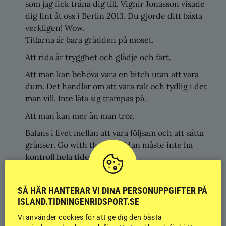
som jag fick träna dig till. Vignir Jonasson visade
dig fint åt oss i Berlin 2013. Du gjorde ditt bästa
verkligen! Wow.
Titlarna är bara grädden på moset.
Att rida är trygghet och glädje och fart.
Att man kan behöva vara en bitch utan att vara
dum. Det handlar om att vara rak och tydlig i det
man vill. Inte låta sig trampas på.
Att man kan mer än man tror.
Balans i livet mellan att vara följsam och att sätta
gränser. Go with the flow. Man måste inte ha
kontroll hela tiden.
Jag tror aldrig jag sa det
SÅ HÄR HANTERAR VI DINA PERSONUPPGIFTER PÅ
tillräckligt
ISLAND.TIDNINGENRIDSPORT.SE
Vi använder cookies för att ge dig den bästa