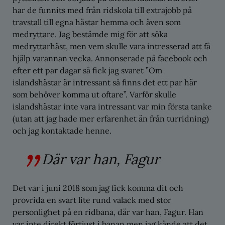
har de funnits med från ridskola till extrajobb på
travstall till egna hästar hemma och även som
medryttare. Jag bestämde mig för att söka
medryttarhäst, men vem skulle vara intresserad att få
hjälp varannan vecka. Annonserade på facebook och
efter ett par dagar så fick jag svaret ”Om
islandshästar är intressant så finns det ett par här
som behöver komma ut oftare”. Varför skulle
islandshästar inte vara intressant var min första tanke
(utan att jag hade mer erfarenhet än från turridning)
och jag kontaktade henne.
Där var han, Fagur
Det var i juni 2018 som jag fick komma dit och
provrida en svart lite rund valack med stor
personlighet på en ridbana, där var han, Fagur. Han
var inte direkt förtjust i banan men jag kände att det