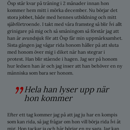
Ösp står kvar på träning i 2 månader innan hon
kommer hem mitt i mörka december. Nu börjar det
stora jobbet, både med hennes utbildning och mitt
självförtroende. I takt med våra framsteg så blir Ívi allt
grinigare på mig och så småningom så förstår jag att
han är avundsjuk för att Ösp får min uppmärksamhet.
Sista gången jag vågar rida honom håller på att sluta
med honom över mig i diket när han stegrar i
protest. Han blir stående i hagen. Jag ser på honom
hur ledsen han är och jag inser att han behöver en ny
människa som bara ser honom.
Hela han lyser upp när
hon kommer
Efter ett tag kommer jag på att jag ju har en kompis
som kan rida, så jag frågar om hon vill börja rida Ívi åt
mig. Hon tackar ja och här börjar en ny saga. Jag kan