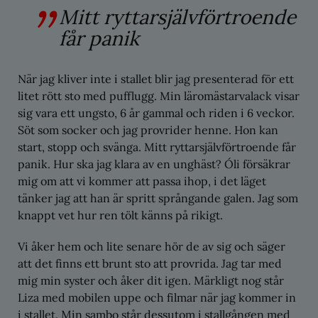
Mitt ryttarsjälvförtroende
får panik
När jag kliver inte i stallet blir jag presenterad för ett
litet rött sto med pufflugg. Min läromästarvalack visar
sig vara ett ungsto, 6 år gammal och riden i 6 veckor.
Söt som socker och jag provrider henne. Hon kan
start, stopp och svänga. Mitt ryttarsjälvförtroende får
panik. Hur ska jag klara av en unghäst? Óli försäkrar
mig om att vi kommer att passa ihop, i det läget
tänker jag att han är spritt språngande galen. Jag som
knappt vet hur ren tölt känns på rikigt.
Vi åker hem och lite senare hör de av sig och säger
att det finns ett brunt sto att provrida. Jag tar med
mig min syster och åker dit igen. Märkligt nog står
Liza med mobilen uppe och filmar när jag kommer in
i stallet. Min sambo står dessutom i stallgången med