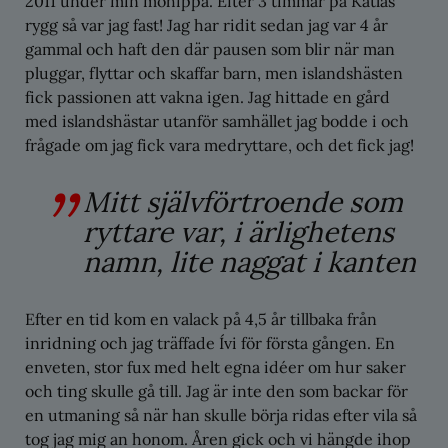
2011 under min möhippa. Efter 3 timmar på Katlas
rygg så var jag fast! Jag har ridit sedan jag var 4 år
gammal och haft den där pausen som blir när man
pluggar, flyttar och skaffar barn, men islandshästen
fick passionen att vakna igen. Jag hittade en gård
med islandshästar utanför samhället jag bodde i och
frågade om jag fick vara medryttare, och det fick jag!
Mitt självförtroende som
ryttare var, i ärlighetens
namn, lite naggat i kanten
Efter en tid kom en valack på 4,5 år tillbaka från
inridning och jag träffade Ívi för första gången. En
enveten, stor fux med helt egna idéer om hur saker
och ting skulle gå till. Jag är inte den som backar för
en utmaning så när han skulle börja ridas efter vila så
tog jag mig an honom. Åren gick och vi hängde ihop