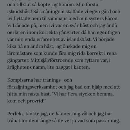
och till slut så köpte jag honom. Min första
islandshäst! Så småningom skaffade vi egen gård och
Ívi flyttade hem tillsammans med min systers Báron.
Vi tränade på, men Ívi var en svår häst och jag ändå
oerfaren inom korrekta gångarter då han egentligen
var min enda erfarenhet av islandshäst. Vi började
kika på en andra häst, jag önskade mig en
läromästare som kunde lära mig rida korrekt i rena
gångarter. Mitt självförtroende som ryttare var, i
ärlighetens namn, lite naggat i kanten.
Kompisarna har tränings- och
försäljningsverksamhet och jag bad om hjälp med att
hitta min nästa häst. ”Vi har flera stycken hemma,
kom och provrid!”
Perfekt, tänkte jag, de känner mig väl och jag har
tränat för dem länge så de vet ju vad som passar mig.