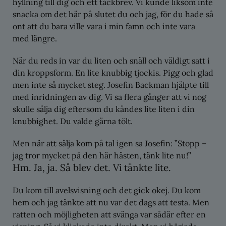
hyllning till dig och ett tackbrev. Vi kunde liksom inte
snacka om det här på slutet du och jag, för du hade så
ont att du bara ville vara i min famn och inte vara
med längre.
När du reds in var du liten och snäll och väldigt satt i
din kroppsform. En lite knubbig tjockis. Pigg och glad
men inte så mycket steg. Josefin Backman hjälpte till
med inridningen av dig. Vi sa flera gånger att vi nog
skulle sälja dig eftersom du kändes lite liten i din
knubbighet. Du valde gärna tölt.
Men när att sälja kom på tal igen sa Josefin: ”Stopp –
jag tror mycket på den här hästen, tänk lite nu!”
Hm. Ja, ja. Så blev det. Vi tänkte lite.
Du kom till avelsvisning och det gick okej. Du kom
hem och jag tänkte att nu var det dags att testa. Men
ratten och möjligheten att svänga var sådär efter en