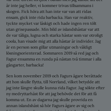
är inte jag heller, vi kommer trivas tillsammans i
skogen. Fick höra att han inte var van att ridas
ensam, gick inte rida barbacka. Han var reaktiv,
tyckte mycket var läskigt och hade ingen ren tölt
utan grisepassade. Min bild av islandshästar var att
de var tåliga, lugna och starka hästar som var otroligt
coola, han visade mig att alla hästar är individer. Jag
är en person som gillar utmaningar och väldigt
lösningsorienterad. Sommaren 2019 så red jag och
Fagur ensamma en runda på nästan två timmar i alla
gångarter, barbacka!
Sen kom november 2019 och Fagurs ägare berättade
att hon skulle flytta, till Norrland, vilket betydde att
jag inte längre skulle kunna rida Fagur. Jag sökte efter
ny medryttarhäst för att jag behövde det för att få
komma ut. En av dagarna jag skulle provrida en
annan islandshäst så hör Fagurs ägare av sig och