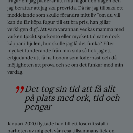
frågar om jag planerar att rida något den dagen och
jag berättar att jag ska provrida. Då får jag tillbaka ett
meddelande som skulle förändra mitt liv ”om du vill
kan du får köpa Fagur till ett bra pris, han gillar
verkligen dig”. Att vara varannan veckas mamma med
varken tjockt sparkonto eller mycket tid satte dock
käppar i hjulen, hur skulle jag få det funka? Efter
mycket funderande från min sida så fick jag ett
erbjudande att få ha honom som foderhäst och då
möjligheten att prova och se om det funkar med min
vardag.
Det tog sin tid att få allt
på plats med ork, tid och
pengar
Januari 2020 flyttade han till ett lösdriftsstall i
närheten av mig och vår resa tillsammans fick en