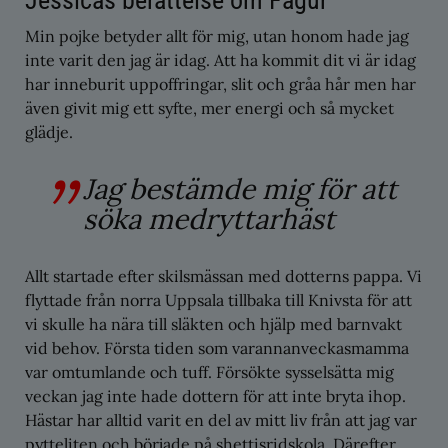
Jessicas berättelse om Fagur
Min pojke betyder allt för mig, utan honom hade jag
inte varit den jag är idag. Att ha kommit dit vi är idag
har inneburit uppoffringar, slit och gråa hår men har
även givit mig ett syfte, mer energi och så mycket
glädje.
Jag bestämde mig för att
söka medryttarhäst
Allt startade efter skilsmässan med dotterns pappa. Vi
flyttade från norra Uppsala tillbaka till Knivsta för att
vi skulle ha nära till släkten och hjälp med barnvakt
vid behov. Första tiden som varannanveckasmamma
var omtumlande och tuff. Försökte sysselsätta mig
veckan jag inte hade dottern för att inte bryta ihop.
Hästar har alltid varit en del av mitt liv från att jag var
pytteliten och började på shettisridskola. Därefter