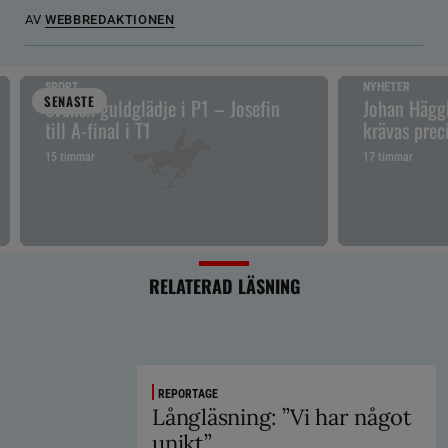
AV
WEBBREDAKTIONEN
SPORT
NYHETER
SENAST
E
Svensk guldglädje i P1 – Josefin
Johan Hägg
till A-final i T1
krävas prec
15 timmar
17 timmar
RELATERAD LÄSNING
REPORTAGE
Långläsning: ”Vi har något
unikt”