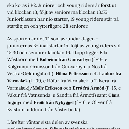
ska koras i P2. Juniorer och young riders är först ut
6-åriga hingstar
vid klockan 13, följt av seniorerna klockan 13.55.
Drífandi frá Sauðárkróki
(f -20, e Draupnir frá Stuðlum, u
Juniorklassen har nio starter, 19 young riders står på
Sædögg frá Sauðárkróki)
startlinjen och ytterligare 28 seniorer.
Kristall från Asplunda
(f -21, e Toppur frá
Auðsholtshjáleigu, u Ljóska från Mörtö)
Av sporten är det T1 som avrundar dagen –
6-åriga ston
juniorernas B-final startar 15, följt av young riders vid
15.30 och seniorer klockan 16. I topp ligger Ella
Bella från Segersgården
(f -21, e Fimur frá Selfossi, u
Björk frá Enni)
Wästborn med
(f -19, e
Kolbeinn från Gunvarbyn
Kolgrímur Grímsson från Gunvarbyn, u Nös frá
Kúnst fra Stall TL
(f -21, e Frakkur frá Langholti, u
Kolgríma frá Minni-Völlum)
Vestra-Geldingaholti),
och
Hilma Pettersson
Laukur frá
Júní från Johannesholm
(f -21, e Þórálfur frá Prestsbæ,
(f -09, e Hófur frá Varmalæk, u Tilvera frá
Varmalæk
u Djörf från Knutshyttan)
Varmalæk)/
och
(f -15, e
Molly Eriksson
Erró frá Ármóti
Vákur frá Vatnsenda, u Sandra frá Ármóti) samt
Hingstar 7 år och äldre
Clara
med
(f -16, e Oliver frá
Ingmyr
Fróði från Nybygget
Þróttur frá Skáney
(f -16, e Toppur frá Auðsholtshjáleigu,
u Þórvör frá Skáney)
Kvistum, u Idunn från Västerboda)
Ston7 år och äldre
Därefter väntar sista delen av svenska
Dagný frá Lækjamóti II
(f -17, e Ölnir frá Akranesi, u
avelsmästerskapen, följt av lagtävling och sommarfest.