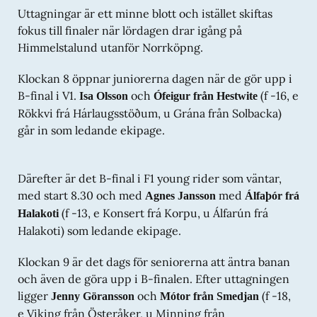
Uttagningar är ett minne blott och istället skiftas
fokus till finaler när lördagen drar igång på
Himmelstalund utanför Norrköpng.
Klockan 8 öppnar juniorerna dagen när de gör upp i
B-final i V1.
och
(f -16, e
Isa Olsson
Ófeigur från Hestwite
Rökkvi frá Hárlaugsstöðum, u Grána från Solbacka)
går in som ledande ekipage.
Därefter är det B-final i F1 young rider som väntar,
med start 8.30 och med
med
Agnes Jansson
Álfaþór frá
(f -13, e Konsert frá Korpu, u Álfarún frá
Halakoti
Halakoti) som ledande ekipage.
Klockan 9 är det dags för seniorerna att äntra banan
och även de göra upp i B-finalen. Efter uttagningen
ligger
och
(f -18,
Jenny Göransson
Mótor från Smedjan
e Viking från Österåker, u Minning från