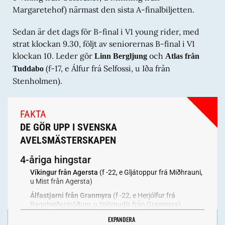
Margaretehof) närmast den sista A-finalbiljetten.
Sedan är det dags för B-final i V1 young rider, med
strat klockan 9.30, följt av seniorernas B-final i V1
klockan 10. Leder gör
och
Linn Bergljung
Atlas från
(f-17, e Álfur frá Selfossi, u Iða från
Tuddabo
Stenholmen).
FAKTA
DE GÖR UPP I SVENSKA
AVELSMÄSTERSKAPEN
4-åriga hingstar
Víkingur från Agersta
(f -22, e Gljátoppur frá Miðhrauni,
u Mist från Agersta)
Álfastjarni från Granmyra
(f -22, e Herjólfur frá
Ragnheiðarstöðum, u Stjörnudís från Granmyra)
Flaumur från Rosöga
(f -22, e Draumur frá Fe, u París
EXPANDERA