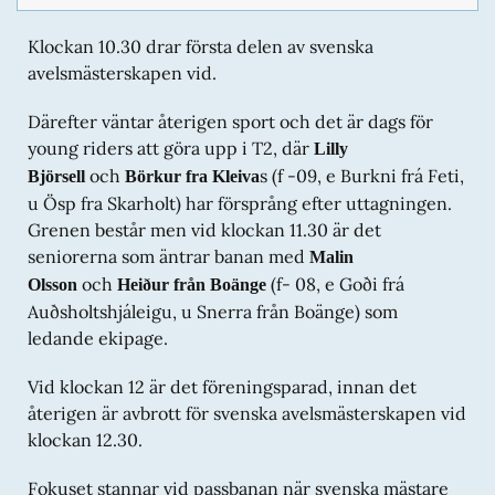
frá Hamarsey)
Klockan 10.30 drar första delen av svenska
4-åriga ston
avelsmästerskapen vid.
Vild från Mån
(f -22, e Álffinnur frá Syðri-Gegnishólum, u
Von från Snäcksjön)
Därefter väntar återigen sport och det är dags för
5-åriga hingstar
young riders att göra upp i T2, där
Lilly
Auður från Agersta
(f -21, e Fimur frá Selfossi, u
och
s (f -09, e Burkni frá Feti,
Björsell
Börkur fra Kleiva
Prinsessa från Agersta)
u Ösp fra Skarholt) har försprång efter uttagningen.
Sólbjartur frá Finnastöðum
(f -21, e Pensill frá Hvolsvelli,
Grenen består men vid klockan 11.30 är det
u Hrönn frá Búlandi)
seniorerna som äntrar banan med
Malin
Alvar från Vinkärgård
(f -21, e Óskar från Lindeberg, u
och
(f- 08, e Goði frá
Olsson
Heiður från Boänge
Saga fra Vinkærgård)
Auðsholtshjáleigu, u Snerra från Boänge) som
5-åriga ston
ledande ekipage.
Lind från Lilla-Sträckås
(f -21, e Kolgrímur Grímsson
från Gunvarbyn, u Líf från Lilla Sträckås)
Vid klockan 12 är det föreningsparad, innan det
återigen är avbrott för svenska avelsmästerskapen vid
Klara från Gunnarsbo
(f -21, e Karri frá Gauksmýri, u
Lyfting frá Lynghóli)
klockan 12.30.
Djásn från Artinge
(f -21, e Djass frá Kirkjubæ, u Dísa
från Rönnliden)
Fokuset stannar vid passbanan när svenska mästare