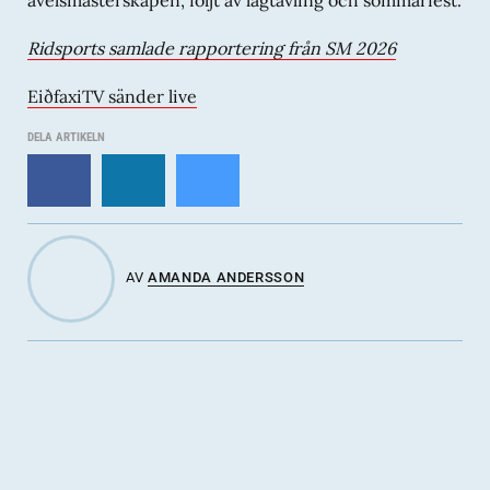
Hafdís frá Lækjamó)
Lind frá Rauðalæk
(f -18, e Stormur frá Leirulæk, u Lísa
Ridsports samlade rapportering från SM 2026
frá Hrafnkelsstöðum 1)
EiðfaxiTV sänder live
Gljádís frá Borgarnesi
(f -19, e Gljátoppur frá Miðhrauni,
u Nótt frá Ármó)
DELA ARTIKELN
AV
AMANDA ANDERSSON