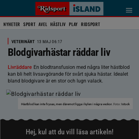
NYHETER
SPORT
AVEL
HÄSTLIV
PLAY
RIDSPORT
VETERINÄRT
13 MAJ 06:17
Blodgivarhästar räddar liv
Livräddare
En blodtransfusion med några liter hästblod
kan bli helt livsavgörande för svårt sjuka hästar. Idealet
bland blodgivare är en stor och lugn valack.
Foto:
Hästblod kan inte frysas, men däremot ligga i kylen i några veckor.
Istock
Hej, kul att du vill läsa artikeln!