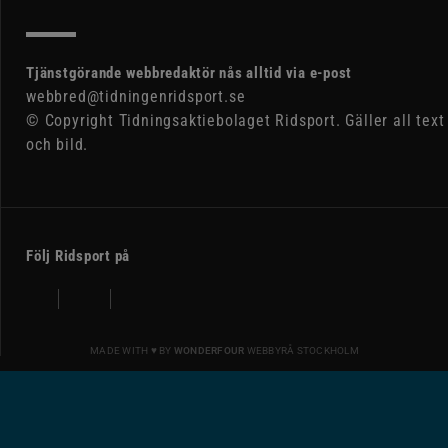
Tjänstgörande webbredaktör nås alltid via e-post
webbred@tidningenridsport.se
© Copyright Tidningsaktiebolaget Ridsport. Gäller all text
och bild.
Följ Ridsport på
MADE WITH ♥ BY
WONDERFOUR
WEBBYRÅ STOCKHOLM