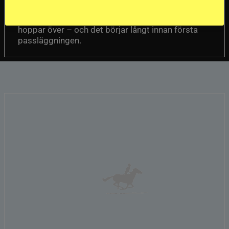
betydligt mer än fart. Guðmundur “Gummi”
Einarsson menar att nyckeln finns i det många
hoppar över – och det börjar långt innan första
passläggningen.