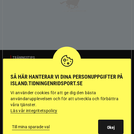
TRÄNINGSTIPS
SÅ HÄR HANTERAR VI DINA PERSONUPPGIFTER PÅ
”Gummi” berättar:
ISLAND.TIDNINGENRIDSPORT.SE
Första stegen mot
Vi använder cookies för att ge dig den bästa
användarupplevelsen och för att utveckla och förbättra
en internationell
våra tjänster.
Läs vår integritetspolicy
passhäst
Till mina sparade val
Okej
Att rida pass på hög nivå handlar om
Del 1