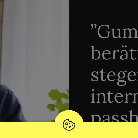
”Gum
berät
stege
inter
passh