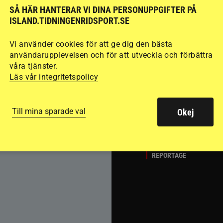
Del 1
Att rida pass 
SÅ HÄR HANTERAR VI DINA PERSONUPPGIFTER PÅ
ISLAND.TIDNINGENRIDSPORT.SE
fart. Guðmundur “G
det många hoppar öv
Vi använder cookies för att ge dig den bästa
passläggningen.
användarupplevelsen och för att utveckla och förbättra
våra tjänster.
Läs vår integritetspolicy
Till mina sparade val
Okej
REPORTAGE