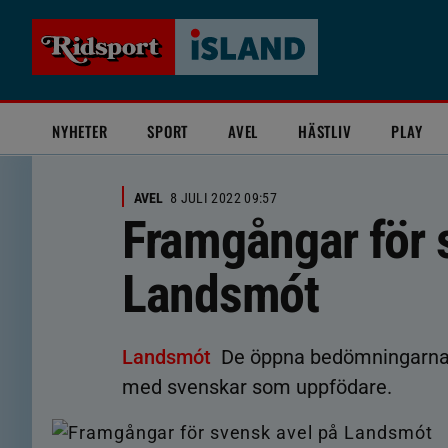
NYHETER
SPORT
AVEL
HÄSTLIV
PLAY
AVEL
8 JULI 2022 09:57
Framgångar för 
Landsmót
Landsmót
De öppna bedömningarna är
med svenskar som uppfödare.