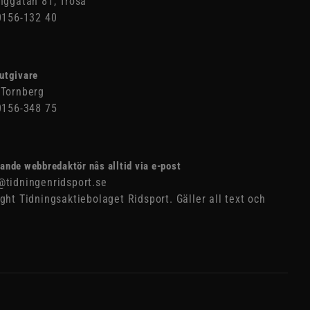
nggatan 81, Trosa
0156-132 40
utgivare
Tornberg
0156-348 75
ande webbredaktör nås alltid via e-post
tidningenridsport.se
ght Tidningsaktiebolaget Ridsport. Gäller all text och