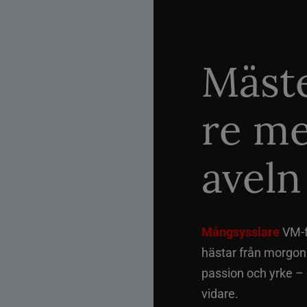
Mäste
re me
aveln
Mångsysslare
VM-fi
hästar från morgon t
passion och yrke –
vidare.