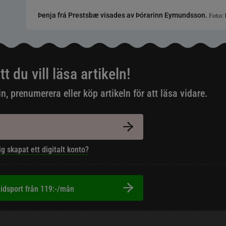
Þenja frá Prestsbæ visades av Þórarinn Eymundsson.
Foto:
tt du vill läsa artikeln!
in, prenumerera eller köp artikeln för att läsa vidare.
ig skapat ett digitalt konto?
idsport från 119:-/mån