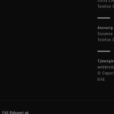
Östra Lå
Telefon 
Ansvarig 
Susanne 
Telefon 
Tjänstgör
webbred@
© Copyri
bild.
Följ Ridsport på