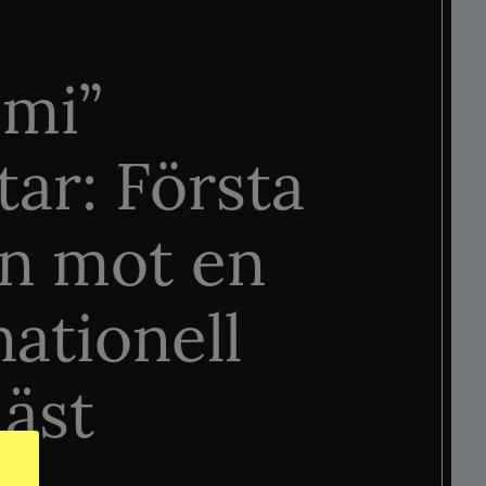
mi”
tar: Första
n mot en
nationell
äst