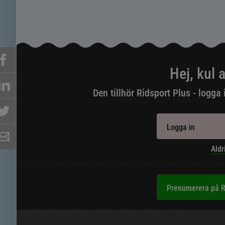
Hej, kul a
Den tillhör Ridsport Plus - logga 
Logga in
Aldr
Prenumerera på R