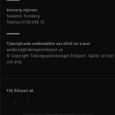
Ansvarig utgivare
Susanne Tornberg
Telefon 0156-348 75
Tjänstgörande webbredaktör nås alltid via e-post
webbred@tidningenridsport.se
© Copyright Tidningsaktiebolaget Ridsport. Gäller all text
och bild.
Följ Ridsport på
MADE WITH ♥ BY
WONDERFOUR
WEBBYRÅ STOCKHOLM