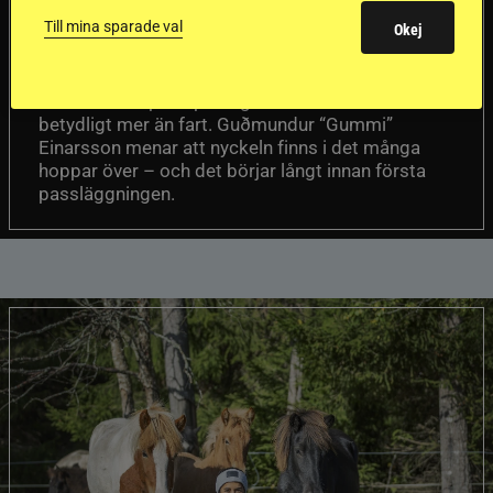
en internationell
Till mina sparade val
Okej
passhäst
Att rida pass på hög nivå handlar om
Del 1
betydligt mer än fart. Guðmundur “Gummi”
Einarsson menar att nyckeln finns i det många
hoppar över – och det börjar långt innan första
passläggningen.