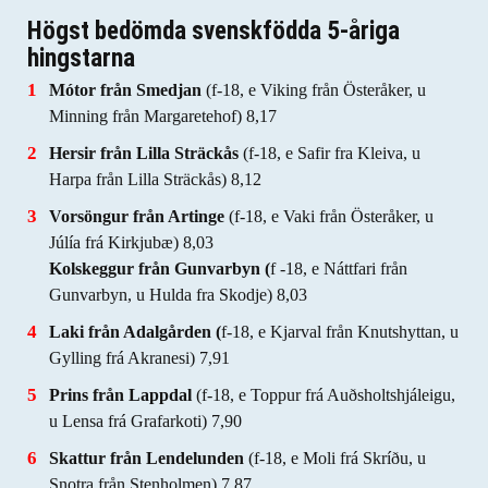
Högst bedömda svenskfödda 5-åriga
hingstarna
Mótor från Smedjan
(f-18, e Viking från Österåker, u
Minning från Margaretehof) 8,17
Hersir från Lilla Sträckås
(f-18, e Safir fra Kleiva, u
Harpa från Lilla Sträckås) 8,12
Vorsöngur från Artinge
(f-18, e Vaki från Österåker, u
Júlía frá Kirkjubæ) 8,03
Kolskeggur från Gunvarbyn (
f -18, e Náttfari från
Gunvarbyn, u Hulda fra Skodje) 8,03
Laki från Adalgården (
f-18, e Kjarval från Knutshyttan, u
Gylling frá Akranesi) 7,91
Prins från Lappdal
(f-18, e Toppur frá Auðsholtshjáleigu,
u Lensa frá Grafarkoti) 7,90
Skattur från Lendelunden
(f-18, e Moli frá Skríðu, u
Snotra från Stenholmen) 7,87