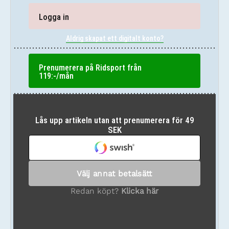
Logga in
Aldrig skapat ett digitalt konto?
Prenumerera på Ridsport från
119:-/mån