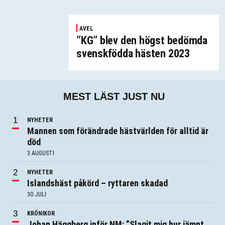
AVEL
”KG” blev den högst bedömda
svenskfödda hästen 2023
MEST LÄST JUST NU
NYHETER
Mannen som förändrade hästvärlden för alltid är
död
3 AUGUSTI
NYHETER
Islandshäst påkörd – ryttaren skadad
30 JULI
KRÖNIKOR
Johan Häggberg inför NM: ”Slagit mig hur jämnt