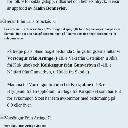
för tölt, 9 för sakta galopp, ridbarhet och helhetsintryck. Hersir
är uppfödd av
Malin Bonnevier.
Hersir från Lilla Sträckås fick 8,23 i ridegenskaper, 8,82 för ridegenskaper utan pass på
Romme. Han var den häst på bedömningen på Romme som fick högst bedömning för
ridegenskaper.
På tredje plats bland högst bedömda 5-åriga hingstarna hittar vi
Vorsöngur från Artinge
(f-18, e Vaki från Österåker, u Júlía
frá Kirkjubæ) och
Kolskeggur från Gunvarbyn (
f -18, e
Náttfari från Gunvarbyn, u Hulda fra Skodje).
Mamma till Vorsöngur är
Júlía frá Kirkjubae
(f-98, e
Hrynjandi frá Hrepphólum, u Fluga frá Kirkjubae) som har Elit
för avkommor. Stoet har fem avkommor med bedömning på
8,0 eller över.
Vorsöngur från Artinge visades