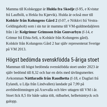
Mamma till Kolskeggur är
Hulda fra Skodje
(f-95, e Kvistur
frá Laufhóli, u Hekla fra Kjørvik). Hulda är också mor till
Kolskör från Kolungens Gård 2
(f-07, e Nökkvi frá Vestra-
Geldingaholt) som i sin tur är mamma till VM-guldmedaljören
från i år:
Kolgrímur Grímsson från Gunvarbyn
(f-14, e
Grimur frá Efsta-Seli, u Kolskör från Kolungens gård).
Kolskör från Kolungens Gård 2 har själv representerat Sverige
på VM 2013.
Högst bedömda svenskfödda 5-åriga stoet
Mamman till högst bedömda svenskfödda stoet under 2023 är
själv bedömd till 8,32 och har en drös med tävlingsmeriter.
Avkomman
Náttfaradis från Raudhetta
(f-18, e Dagfari frá
Eylandi, u Lilja från Lindvallen) landade på 7,99 på
avelsbedömningen på Axevalla och blev uttagen till VM i år.
Stoet fick 8,5 för både sakta tölt, ridbarhet, helhetsintryck och
galopp.