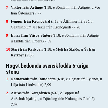
Viktor från Artinge (
f-18, e Söngvinn från Artinge, u Vor
från Österåker) 7,77
Fengur från Kronogård
(f-18, e Álffinnur frá Syðri-
Gegnishólum, u Hekla från Kronogårds) 7,70
Einar från Väsby Stuteri (
f-18, e Söngvinn från Artinge,
u Embla från Urberg) 7,59
Stari från Kyrkbyn (
f-18, e Moli frá Skríðu, u Ýr från
Kyrkbyn) 7,58
Högst bedömda svenskfödda 5-åriga
stona
Náttfaradis från Raudhetta
(f-18, e Dagfari frá Eylandi, u
Lilja från Lindvallen) 7,99
Ástrós från Korsgården
(f-18, e Toppur frá
Auðsholtshjáleigu, u Djörfung från Kolungens Gård 2)
7,93