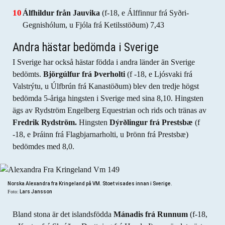
Álfhildur från Jauvika
(f-18, e Álffinnur frá Syðri-
Gegnishólum, u Fjóla frá Ketilsstöðum) 7,43
Andra hästar bedömda i Sverige
I Sverige har också hästar födda i andra länder än Sverige
bedömts.
Björgúlfur frá Þverholti
(f -18, e Ljósvaki frá
Valstrýtu, u Úlfbrún frá Kanastöðum) blev den tredje högst
bedömda 5-åriga hingsten i Sverige med sina 8,10. Hingsten
ägs av Rydström Engelberg Equestrian och rids och tränas av
Fredrik Rydström.
Hingsten
Dýrðlingur frá Prestsbæ
(f
-18, e Þráinn frá Flagbjarnarholti, u Þrönn frá Prestsbæ)
bedömdes med 8,0.
Norska Alexandra fra Kringeland på VM. Stoet visades innan i Sverige.
Foto:
Lars Jansson
Bland stona är det islandsfödda
Mánadis frá Runnum
(f-18,