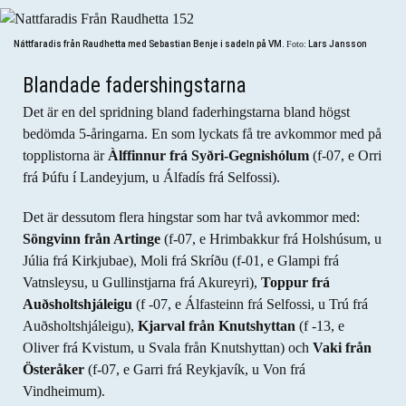
Náttfaradis från Raudhetta med Sebastian Benje i sadeln på VM.
Foto:
Lars Jansson
Blandade fadershingstarna
Det är en del spridning bland faderhingstarna bland högst
bedömda 5-åringarna. En som lyckats få tre avkommor med på
topplistorna är
Àlffinnur frá Syðri-Gegnishólum
(f-07, e Orri
frá Þúfu í Landeyjum, u Álfadís frá Selfossi).
Det är dessutom flera hingstar som har två avkommor med:
Söngvinn från Artinge
(f-07, e Hrimbakkur frá Holshúsum, u
Júlia frá Kirkjubae), Moli frá Skríðu (f-01, e Glampi frá
Vatnsleysu, u Gullinstjarna frá Akureyri),
Toppur frá
Auðsholtshjáleigu
(f -07, e Álfasteinn frá Selfossi, u Trú frá
Auðsholtshjáleigu),
Kjarval från Knutshyttan
(f -13, e
Oliver frá Kvistum, u Svala från Knutshyttan) och
Vaki från
Österåker
(f-07, e Garri frá Reykjavík, u Von frá
Vindheimum).