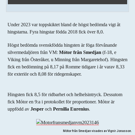
Under 2023 var toppskiktet bland de högst bedömda vigt åt
hingstarna. Fyra hingstar födda 2018 fick över 8,0.
Högst bedömda svenskfödda hingsten är föga förvånande
silvermedaljören från VM:
Mótor från Smedjan
(f-18, e
Viking från Österåker, u Minning från Margaretehof). Hingsten
fick en bedömning på 8,17 på Romme tidigare i år varav 8,33
för exteriör och 8,08 för ridegenskaper.
Hingsten fick 8,5 för ridbarhet och helhelsintryck. Dessutom
fick Mótor en 9:a i protokollet för proportioner. Mótor är
uppfödd av
Jesper
och
Pernilla Eurenius
.
Mótor från Smedjan visades av Vignir Jonasson.