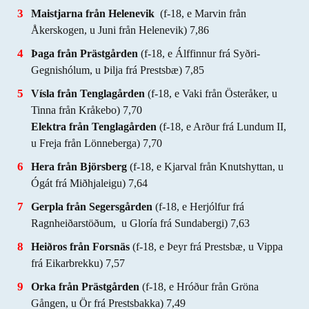
Maistjarna från Helenevik
(f-18, e Marvin från
Åkerskogen, u Juni från Helenevik) 7,86
Þaga från Prästgården
(f-18, e Álffinnur frá Syðri-
Gegnishólum, u Þilja frá Prestsbæ)
7,85
Vísla från Tenglagården
(f-18, e Vaki från Österåker, u
Tinna från Kråkebo) 7,70
Elektra från Tenglagården
(f-18, e Arður frá Lundum II,
u Freja från Lönneberga) 7,70
Hera från Björsberg
(f-18, e Kjarval från Knutshyttan, u
Ógát frá Miðhjaleigu) 7,64
Gerpla från Segersgården
(f-18, e Herjólfur frá
Ragnheiðarstöðum, u Gloría frá Sundabergi) 7,63
Heiðros från Forsnäs
(f-18, e Þeyr frá Prestsbæ, u Vippa
frá Eikarbrekku) 7,57
Orka från Prästgården
(f-18, e Hróður från Gröna
Gången, u Ör frá Prestsbakka) 7,49