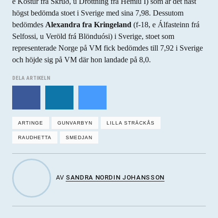
e Kostur frá Skrúð, u Drottning frá Hemlu I) som är det näst
högst bedömda stoet i Sverige med sina 7,98. Dessutom
bedömdes
Alexandra fra Kringeland
(f-18, e Álfasteinn frá
Selfossi, u Veröld frá Blönduósi) i Sverige, stoet som
representerade Norge på VM fick bedömdes till 7,92 i Sverige
och höjde sig på VM där hon landade på 8,0.
DELA ARTIKELN
ARTINGE
GUNVARBYN
LILLA STRÄCKÅS
RAUDHETTA
SMEDJAN
AV
SANDRA NORDIN JOHANSSON