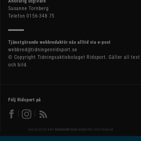
Ansvarig utgivare
Susanne Tornberg
Telefon 0156-348 75
Tjänstgörande webbredaktör nås alltid via e-post
webbred@tidningenridsport.se
© Copyright Tidningsaktiebolaget Ridsport. Gäller all text
och bild.
Följ Ridsport på
MADE WITH ♥ BY
WONDERFOUR
WEBBYRÅ STOCKHOLM