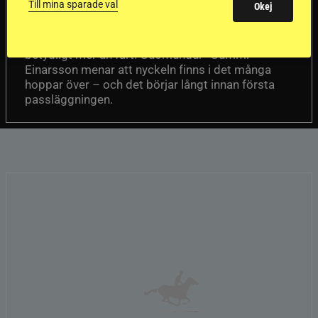
passhäst
Till mina sparade val
Okej
Att rida pass på hög nivå handlar om
Del 1
betydligt mer än fart. Guðmundur “Gummi”
Einarsson menar att nyckeln finns i det många
hoppar över – och det börjar långt innan första
passläggningen.