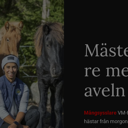
Mäste
re me
aveln
Mångsysslare
VM-fi
hästar från morgon t