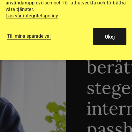
användarupplevelsen och för att utveckla och förbättra
våra tjänster.
TRÄNINGSTIPS
Läs vår integritetspolicy
Till mina sparade val
Okej
”Gum
berät
stege
inter
passh