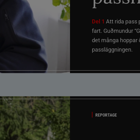
Del 1
Att rida pass 
fart. Guðmundur “G
det många hoppar öv
passläggningen.
REPORTAGE