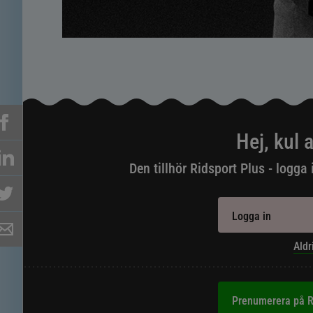
Hej, kul a
Den tillhör Ridsport Plus - logga 
Logga in
Aldr
Prenumerera på R