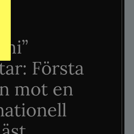
mi”
tar: Första
n mot en
nationell
äst