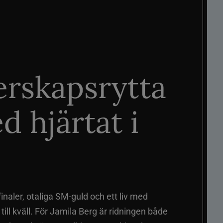
rskapsrytta
d hjärtat i
naler, otaliga SM-guld och ett liv med
ill kväll. För Jamila Berg är ridningen både