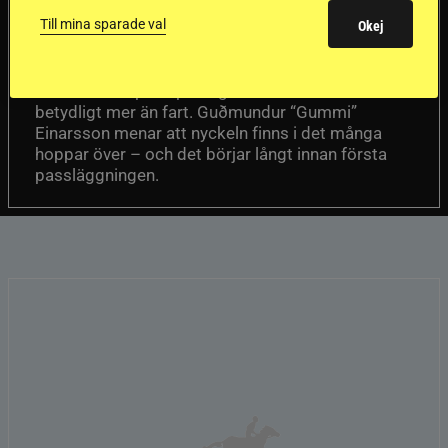
en internationell
Till mina sparade val
Okej
passhäst
Att rida pass på hög nivå handlar om
Del 1
betydligt mer än fart. Guðmundur “Gummi”
Einarsson menar att nyckeln finns i det många
hoppar över – och det börjar långt innan första
passläggningen.