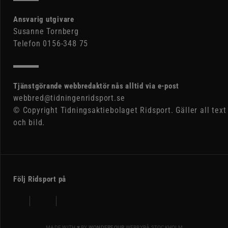
Ansvarig utgivare
Susanne Tornberg
Telefon 0156-348 75
Tjänstgörande webbredaktör nås alltid via e-post
webbred@tidningenridsport.se
© Copyright Tidningsaktiebolaget Ridsport. Gäller all text
och bild.
Följ Ridsport på
MADE WITH ♥ BY
WONDERFOUR
WEBBYRÅ STOCKHOLM