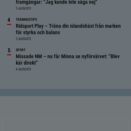
framgångar: ”Jag kunde inte säga nej”
5 AUGUSTI
TRÄNINGSTIPS
Ridsport Play – Träna din islandshäst från marken
för styrka och balans
3 AUGUSTI
SPORT
Missade NM – nu får Minna se nyförvärvet: ”Blev
kär direkt”
4 AUGUSTI