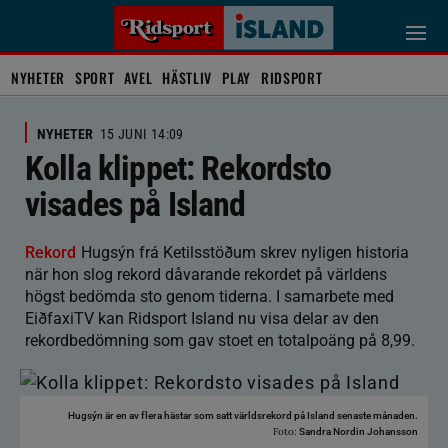
NYHETER
SPORT
AVEL
HÄSTLIV
PLAY
RIDSPORT
NYHETER
15 JUNI 14:09
Kolla klippet: Rekordsto
visades på Island
Rekord
Hugsýn frá Ketilsstöðum skrev nyligen historia
när hon slog rekord dåvarande rekordet på världens
högst bedömda sto genom tiderna. I samarbete med
EiðfaxiTV kan Ridsport Island nu visa delar av den
rekordbedömning som gav stoet en totalpoäng på 8,99.
Hugsýn är en av flera hästar som satt världsrekord på Island senaste månaden.
Foto:
Sandra Nordin Johansson