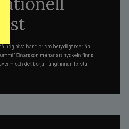
nationell
äst
på hög nivå handlar om betydligt mer än
ummi” Einarsson menar att nyckeln finns i
er – och det börjar långt innan första