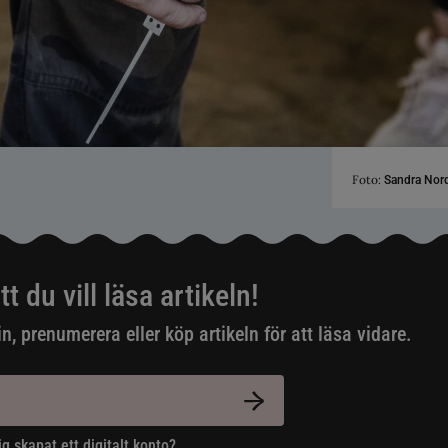
Foto:
Sandra Nor
tt du vill läsa artikeln!
in, prenumerera eller köp artikeln för att läsa vidare.
ig skapat ett digitalt konto?