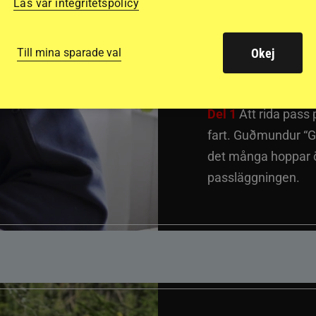
inter
Läs vår integritetspolicy
passh
Till mina sparade val
Okej
Del 1
Att rida pass 
fart. Guðmundur “G
det många hoppar öv
passläggningen.