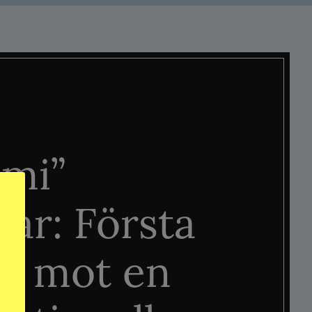
mi”
tar: Första
n mot en