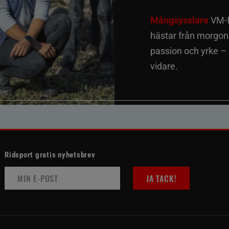
Mångsysslare
VM-fi
hästar från morgon t
passion och yrke –
vidare.
Ridsport gratis nyhetsbrev
JA TACK!