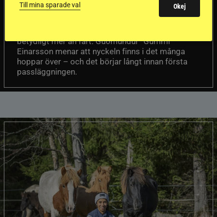
passhäst
Till mina sparade val
Okej
Att rida pass på hög nivå handlar om
Del 1
betydligt mer än fart. Guðmundur “Gummi”
Einarsson menar att nyckeln finns i det många
hoppar över – och det börjar långt innan första
passläggningen.