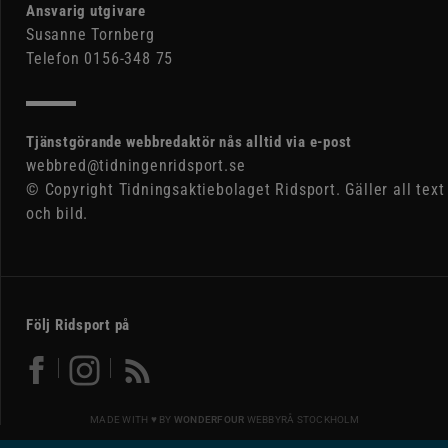
Ansvarig utgivare
Susanne Tornberg
Telefon 0156-348 75
Tjänstgörande webbredaktör nås alltid via e-post
webbred@tidningenridsport.se
© Copyright Tidningsaktiebolaget Ridsport. Gäller all text
och bild.
Följ Ridsport på
MADE WITH ♥ BY
WONDERFOUR
WEBBYRÅ STOCKHOLM