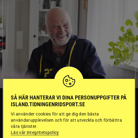
TRÄNINGSTIPS
SÅ HÄR HANTERAR VI DINA PERSONUPPGIFTER PÅ
ISLAND.TIDNINGENRIDSPORT.SE
Vi använder cookies för att ge dig den bästa
”Gummi” berättar:
användarupplevelsen och för att utveckla och förbättra
våra tjänster.
Första stegen mot
Läs vår integritetspolicy