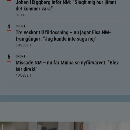
Johan Häggberg inför NM: ”Slagit mig hur jämnt
det kommer vara”
30 JULI
SPORT
Tre veckor till förlossning – nu jagar Elsa NM-
framgångar: ”Jag kunde inte säga nej”
5 AUGUSTI
SPORT
Missade NM – nu får Minna se nyförvärvet: ”Blev
kär direkt”
4 AUGUSTI