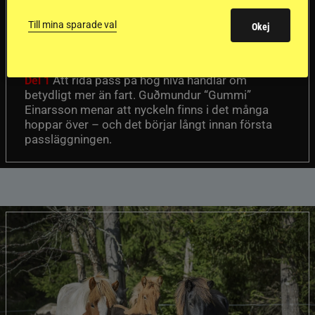
en internationell
Till mina sparade val
Okej
passhäst
Att rida pass på hög nivå handlar om
Del 1
betydligt mer än fart. Guðmundur “Gummi”
Einarsson menar att nyckeln finns i det många
hoppar över – och det börjar långt innan första
passläggningen.