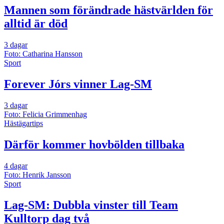
Mannen som förändrade hästvärlden för
alltid är död
3 dagar
Foto: Catharina Hansson
Sport
Forever Jórs vinner Lag-SM
3 dagar
Foto: Felicia Grimmenhag
Hästägartips
Därför kommer hovbölden tillbaka
4 dagar
Foto: Henrik Jansson
Sport
Lag-SM: Dubbla vinster till Team
Kulltorp dag två