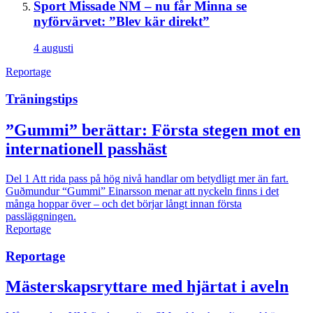
Sport
Missade NM – nu får Minna se
nyförvärvet: ”Blev kär direkt”
4 augusti
Reportage
Träningstips
”Gummi” berättar: Första stegen mot en
internationell passhäst
Del 1
Att rida pass på hög nivå handlar om betydligt mer än fart.
Guðmundur “Gummi” Einarsson menar att nyckeln finns i det
många hoppar över – och det börjar långt innan första
passläggningen.
Reportage
Reportage
Mästerskapsryttare med hjärtat i aveln