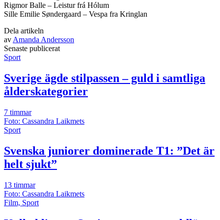
Rigmor Balle – Leistur frá Hólum
Sille Emilie Søndergaard – Vespa fra Kringlan
Dela artikeln
av
Amanda Andersson
Senast
e
publicerat
Sport
Sverige ägde stilpassen – guld i samtliga
ålderskategorier
7 timmar
Foto: Cassandra Laikmets
Sport
Svenska juniorer dominerade T1: ”Det är
helt sjukt”
13 timmar
Foto: Cassandra Laikmets
Film, Sport