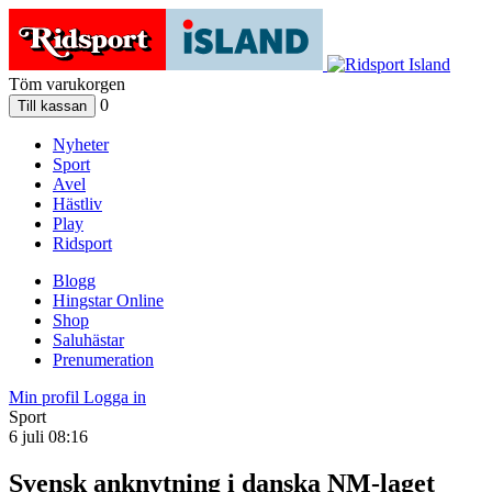
Töm varukorgen
0
Nyheter
Sport
Avel
Hästliv
Play
Ridsport
Blogg
Hingstar Online
Shop
Saluhästar
Prenumeration
Min profil
Logga in
Sport
6 juli 08:16
Svensk anknytning i danska NM-laget