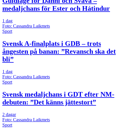
Guldläge för Danni och Svava –
medaljchans för Ester och Hátindur
1 dag
Foto: Cassandra Laikmets
Sport
Svensk A-finalplats i GDB – trots
ångesten på banan: ”Revansch ska det
bli”
1 dag
Foto: Cassandra Laikmets
Sport
Svensk medaljchans i GDT efter NM-
debuten: ”Det känns jättestort”
2 dagar
Foto: Cassandra Laikmets
Sport