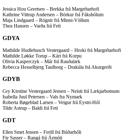
Jessica Hou Geertsen – Brekka frá Margrétarhofi
Kathrine Vittrup Andersen – Börkur frá Fákshólum
Maja Lindgaard – Rögnir frá Minni-Völlum
Thea Hansen – Varða frá Feti
GDYA
Mathilde Hudlebusch Vestergaard – Hroki frá Margrétarhofi
Mathilde Løkke Torup – Kári frá Korpu
Olivia Kasperczyk – Már frá Rauðalæk
Rebecca Hesselbjerg Taulborg – Drakúla frá Akurgerði
GDYB
Gry Kirstine Vestergaard Jensen – Neisti frá Lækjarbotnum
Isabella Juul Petersen – Vals fra Nymark
Roberta Bøgeblad Larsen – Veigur frá Eystri-Hól
Tilde Astrup – Baldi frá Feti
GDT
Ellen Smet Jensen – Ferill frá Búðarhóli
Fie Sasser – Rangá frá Ármóti