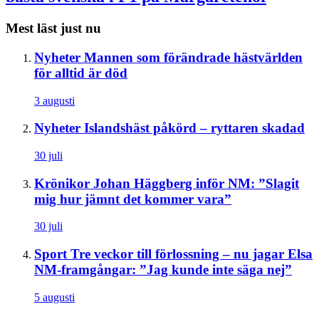
Mest läst just nu
Nyheter
Mannen som förändrade hästvärlden
för alltid är död
3 augusti
Nyheter
Islandshäst påkörd – ryttaren skadad
30 juli
Krönikor
Johan Häggberg inför NM: ”Slagit
mig hur jämnt det kommer vara”
30 juli
Sport
Tre veckor till förlossning – nu jagar Elsa
NM-framgångar: ”Jag kunde inte säga nej”
5 augusti