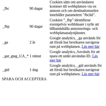
Cookien sätts om användaren
kommer till webbplatsen via en
_fbc
90 dagar
annons och om destinationsurlen
innehåller parametern "fbclid".
Cookien ”_fbp” identifierar
exempelvis webbläsare i syfte att
_fbp
90 dagar
tillhandahålla annonserings- och
webbplatsanalystjänster.
Google analytics, _ga används för
_ga
2 år
att förstå hur besökaren navigerar
runt på webbplatsen.
Läs mer här
Google analytics, Används för att
_gat_gtag_UA_*
1 minut
spara ett unikt användar-ID.
Läs
mer här
Google analytics, _gid används för
_gid
1 dag
att förstå hur besökaren navigerar
runt på webbplatsen.
Läs mer här
SPARA OCH ACCEPTERA