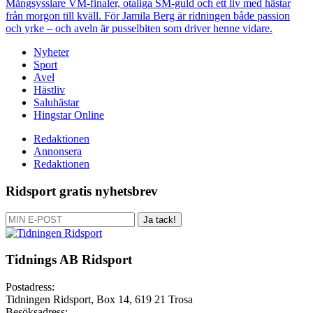
Mångsysslare
VM-finaler, otaliga SM-guld och ett liv med hästar
från morgon till kväll. För Jamila Berg är ridningen både passion
och yrke – och aveln är pusselbiten som driver henne vidare.
Nyheter
Sport
Avel
Hästliv
Saluhästar
Hingstar Online
Redaktionen
Annonsera
Redaktionen
Ridsport gratis nyhetsbrev
Ja tack!
Tidnings AB Ridsport
Postadress:
Tidningen Ridsport, Box 14, 619 21 Trosa
Besöksadress: