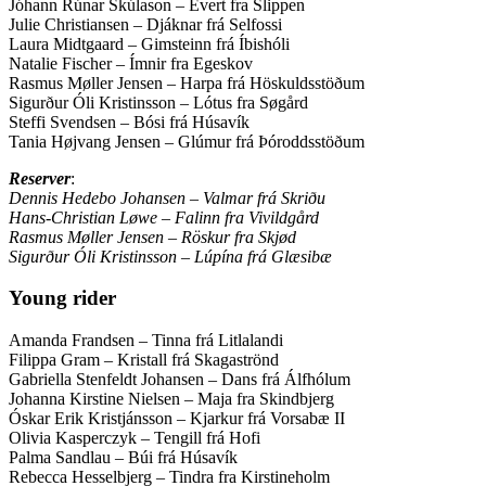
Jóhann Rúnar Skúlason – Evert fra Slippen
Julie Christiansen – Djáknar frá Selfossi
Laura Midtgaard – Gimsteinn frá Íbishóli
Natalie Fischer – Ímnir fra Egeskov
Rasmus Møller Jensen – Harpa frá Höskuldsstöðum
Sigurður Óli Kristinsson – Lótus fra Søgård
Steffi Svendsen – Bósi frá Húsavík
Tania Højvang Jensen – Glúmur frá Þóroddsstöðum
Reserver
:
Dennis Hedebo Johansen – Valmar frá Skriðu
Hans-Christian Løwe – Falinn fra Vivildgård
Rasmus Møller Jensen – Röskur fra Skjød
Sigurður Óli Kristinsson – Lúpína frá Glæsibæ
Young rider
Amanda Frandsen – Tinna frá Litlalandi
Filippa Gram – Kristall frá Skagaströnd
Gabriella Stenfeldt Johansen – Dans frá Álfhólum
Johanna Kirstine Nielsen – Maja fra Skindbjerg
Óskar Erik Kristjánsson – Kjarkur frá Vorsabæ II
Olivia Kasperczyk – Tengill frá Hofi
Palma Sandlau – Búi frá Húsavík
Rebecca Hesselbjerg – Tindra fra Kirstineholm