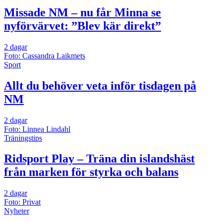
Missade NM – nu får Minna se
nyförvärvet: ”Blev kär direkt”
2 dagar
Foto: Cassandra Laikmets
Sport
Allt du behöver veta inför tisdagen på
NM
2 dagar
Foto: Linnea Lindahl
Träningstips
Ridsport Play – Träna din islandshäst
från marken för styrka och balans
2 dagar
Foto: Privat
Nyheter