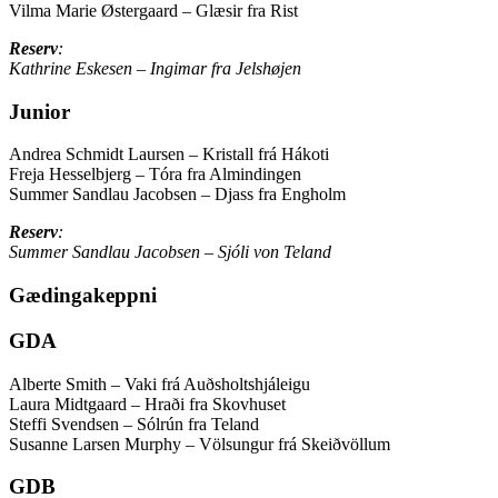
Vilma Marie Østergaard – Glæsir fra Rist
Reserv
:
Kathrine Eskesen – Ingimar fra Jelshøjen
Junior
Andrea Schmidt Laursen – Kristall frá Hákoti
Freja Hesselbjerg – Tóra fra Almindingen
Summer Sandlau Jacobsen – Djass fra Engholm
Reserv
:
Summer Sandlau Jacobsen – Sjóli von Teland
Gædingakeppni
GDA
Alberte Smith – Vaki frá Auðsholtshjáleigu
Laura Midtgaard – Hraði fra Skovhuset
Steffi Svendsen – Sólrún fra Teland
Susanne Larsen Murphy – Völsungur frá Skeiðvöllum
GDB