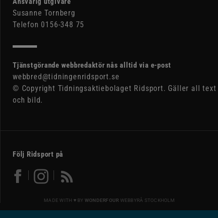
Ansvarig utgivare
Susanne Tornberg
Telefon 0156-348 75
Tjänstgörande webbredaktör nås alltid via e-post
webbred@tidningenridsport.se
© Copyright Tidningsaktiebolaget Ridsport. Gäller all text
och bild.
Följ Ridsport på
MADE WITH ♥ BY
WONDERFOUR
WEBBYRÅ STOCKHOLM