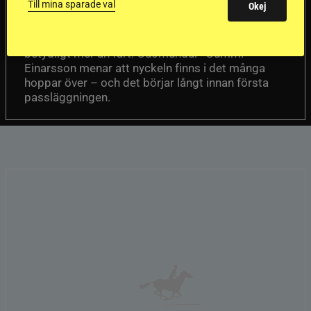
passhäst
Till mina sparade val
Okej
Att rida pass på hög nivå handlar om
Del 1
betydligt mer än fart. Guðmundur “Gummi”
Einarsson menar att nyckeln finns i det många
hoppar över – och det börjar långt innan första
passläggningen.