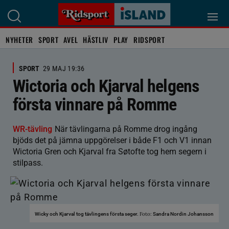
NYHETER
SPORT
AVEL
HÄSTLIV
PLAY
RIDSPORT
SPORT
29 MAJ 19:36
Wictoria och Kjarval helgens
första vinnare på Romme
WR-tävling
När tävlingarna på Romme drog ingång
bjöds det på jämna uppgörelser i både F1 och V1 innan
Wictoria Gren och Kjarval fra Søtofte tog hem segern i
stilpass.
Foto:
Wicky och Kjarval tog tävlingens första seger.
Sandra Nordin Johansson