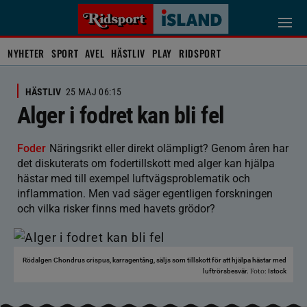
NYHETER
SPORT
AVEL
HÄSTLIV
PLAY
RIDSPORT
HÄSTLIV
25 MAJ 06:15
Alger i fodret kan bli fel
Foder
Näringsrikt eller direkt olämpligt? Genom åren har
det diskuterats om fodertillskott med alger kan hjälpa
hästar med till exempel luftvägsproblematik och
inflammation. Men vad säger egentligen forskningen
och vilka risker finns med havets grödor?
Rödalgen Chondrus crispus, karragentång, säljs som tillskott för att hjälpa hästar med
Foto:
luftrörs­besvär.
Istock