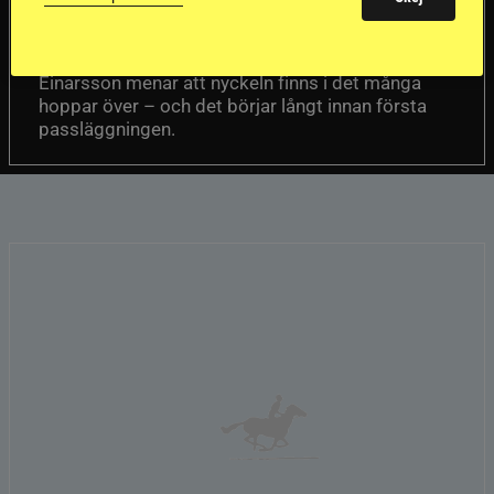
Att rida pass på hög nivå handlar om
Del 1
betydligt mer än fart. Guðmundur “Gummi”
Einarsson menar att nyckeln finns i det många
hoppar över – och det börjar långt innan första
passläggningen.