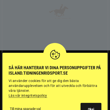
TRÄNINGSTIPS
SÅ HÄR HANTERAR VI DINA PERSONUPPGIFTER PÅ
”Gummi” berättar:
ISLAND.TIDNINGENRIDSPORT.SE
Vi använder cookies för att ge dig den bästa
Första stegen mot
användarupplevelsen och för att utveckla och förbättra
våra tjänster.
en internationell
Läs vår integritetspolicy
passhäst
Till mina sparade val
Okej