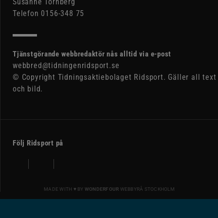
Susanne Tornberg
Telefon 0156-348 75
Tjänstgörande webbredaktör nås alltid via e-post
webbred@tidningenridsport.se
© Copyright Tidningsaktiebolaget Ridsport. Gäller all text
och bild.
Följ Ridsport på
MADE WITH ♥ BY
WONDERFOUR
WEBBYRÅ STOCKHOLM