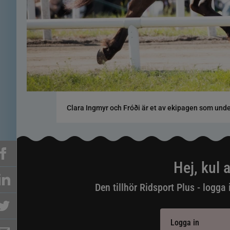
Clara Ingmyr och Fróði är et av ekipagen som under
Hej, kul a
Den tillhör Ridsport Plus - logga 
Logga in