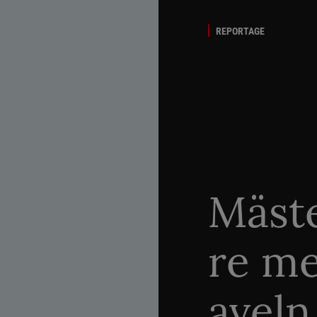
REPORTAGE
Mäste
re me
aveln