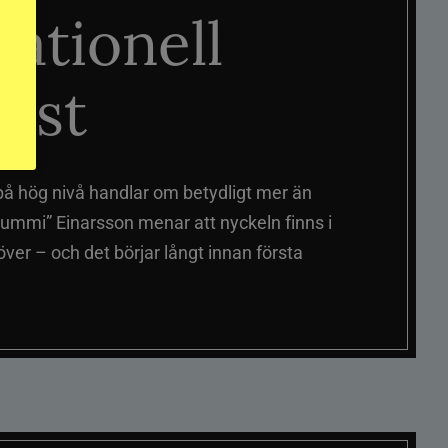
nationell
äst
på hög nivå handlar om betydligt mer än
ummi” Einarsson menar att nyckeln finns i
er – och det börjar långt innan första