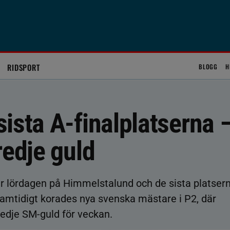
RIDSPORT
BLOGG
H
ista A-finalplatserna 
redje guld
er lördagen på Himmelstalund och de sista platser
 Samtidigt korades nya svenska mästare i P2, där
edje SM-guld för veckan.