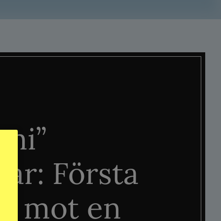
mi”
tar: Första
n mot en