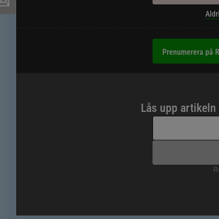
Aldr
Prenumerera på R