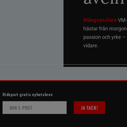
Mångsysslare
VM-f
hästar från morgon t
passion och yrke –
vidare.
Ridsport gratis nyhetsbrev
JA TACK!