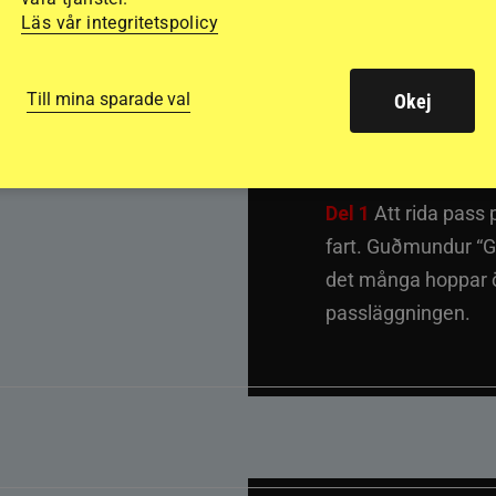
inter
Läs vår integritetspolicy
passh
Till mina sparade val
Okej
Del 1
Att rida pass 
fart. Guðmundur “G
det många hoppar öv
passläggningen.