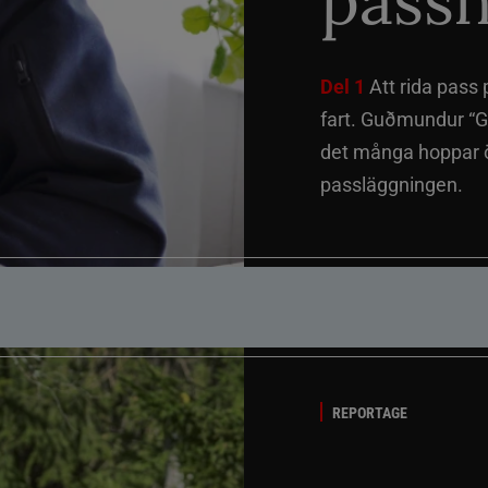
passh
Del 1
Att rida pass 
fart. Guðmundur “G
det många hoppar öv
passläggningen.
REPORTAGE