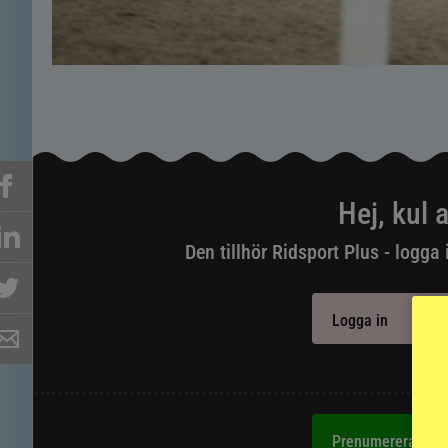
Hej, kul a
Den tillhör Ridsport Plus - logga 
Logga in
Aldr
Prenumerera på R