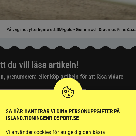
På väg mot ytterligare ett SM-guld - Gummi och Draumur.
Foto:
Cassa
tt du vill läsa artikeln!
in, prenumerera eller köp artikeln för att läsa vidare.
ig skapat ett digitalt konto?
SÅ HÄR HANTERAR VI DINA PERSONUPPGIFTER PÅ
ISLAND.TIDNINGENRIDSPORT.SE
Vi använder cookies för att ge dig den bästa
idsport från 119:-/mån