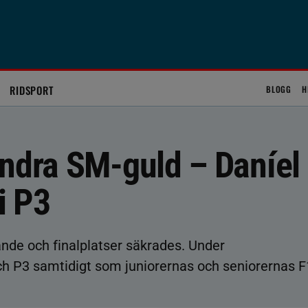
RIDSPORT
BLOGG
H
andra SM-guld – Daníel
i P3
ande och finalplatser säkrades. Under
h P3 samtidigt som juniorernas och seniorernas F