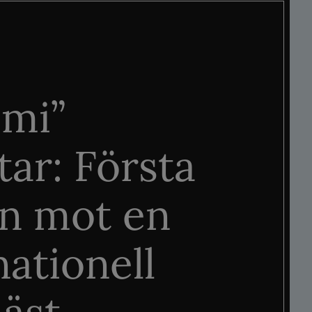
mi”
tar: Första
n mot en
nationell