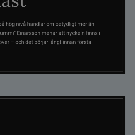
äst
på hög nivå handlar om betydligt mer än
ummi” Einarsson menar att nyckeln finns i
er – och det börjar långt innan första