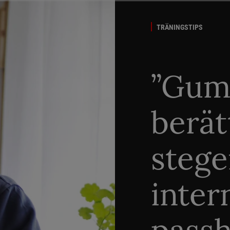
TRÄNINGSTIPS
”Gum
berät
stege
inter