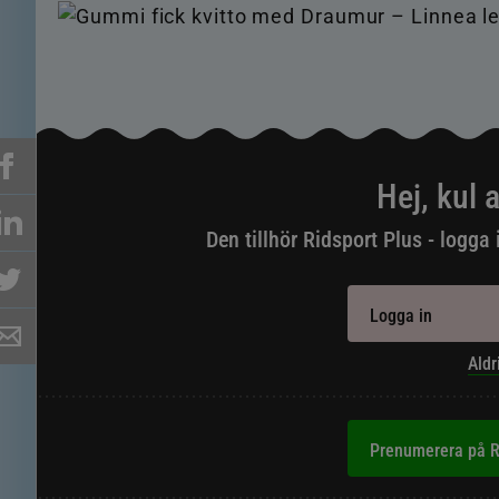
Hej, kul a
Den tillhör Ridsport Plus - logga 
Logga in
Aldr
Prenumerera på R