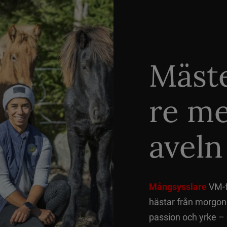
Mäste
re me
aveln
Mångsysslare
VM-fi
hästar från morgon t
passion och yrke –