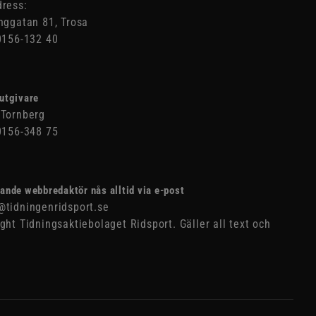
ress:
nggatan 81, Trosa
0156-132 40
utgivare
Tornberg
0156-348 75
ande webbredaktör nås alltid via e-post
tidningenridsport.se
ght Tidningsaktiebolaget Ridsport. Gäller all text och