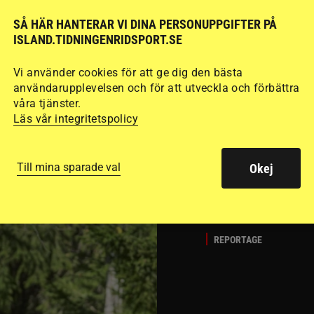
SÅ HÄR HANTERAR VI DINA PERSONUPPGIFTER PÅ
Del 1
Att rida pass 
ISLAND.TIDNINGENRIDSPORT.SE
fart. Guðmundur “G
det många hoppar öv
Vi använder cookies för att ge dig den bästa
användarupplevelsen och för att utveckla och förbättra
passläggningen.
våra tjänster.
Läs vår integritetspolicy
Till mina sparade val
Okej
REPORTAGE