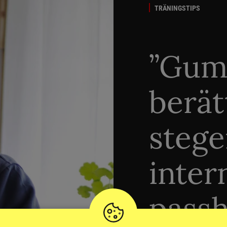
TRÄNINGSTIPS
”Gum
berät
stege
inter
passh