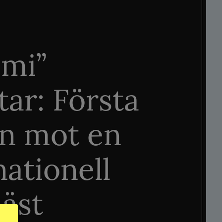
mi”
tar: Första
n mot en
nationell
äst