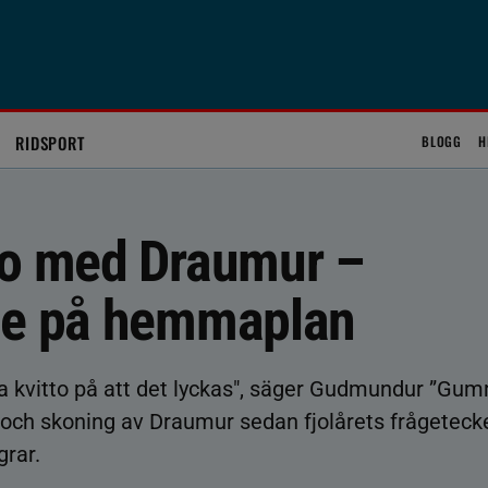
RIDSPORT
BLOGG
H
to med Draumur –
ade på hemmaplan
bra kvitto på att det lyckas", säger Gudmundur ”Gum
och skoning av Draumur sedan fjolårets frågeteck
grar.