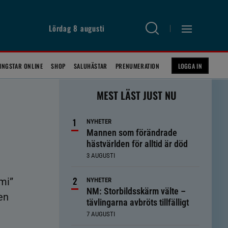
Lördag 8 augusti
INGSTAR ONLINE
SHOP
SALUHÄSTAR
PRENUMERATION
LOGGA IN
MEST LÄST JUST NU
NYHETER
Mannen som förändrade
hästvärlden för alltid är död
3 AUGUSTI
mi”
NYHETER
NM: Storbildsskärm välte –
en
tävlingarna avbröts tillfälligt
7 AUGUSTI