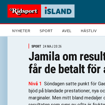
NYHETER
SPORT
AVEL
HÄSTLIV
SPORT
24 MAJ 20:26
Jamila om resul
får de betalt för 
Nivå 1
Söndagen satte punkt för Gae
bjöd på blandade prestationer, nya o
marginaler. Men mitt bland medaljer 
resultaten som syns nu ofta är frukte