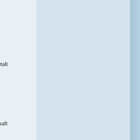
talt
haft