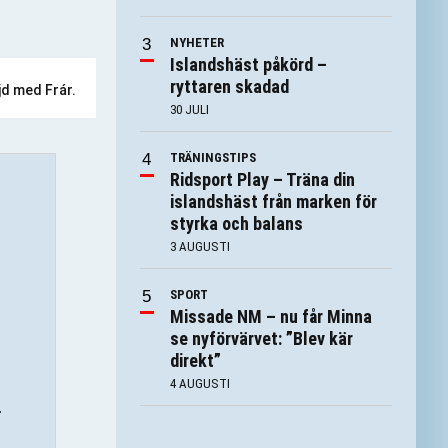
NYHETER
Islandshäst påkörd –
ryttaren skadad
jd med Frár.
30 JULI
TRÄNINGSTIPS
Ridsport Play – Träna din
islandshäst från marken för
styrka och balans
3 AUGUSTI
SPORT
Missade NM – nu får Minna
se nyförvärvet: ”Blev kär
direkt”
4 AUGUSTI