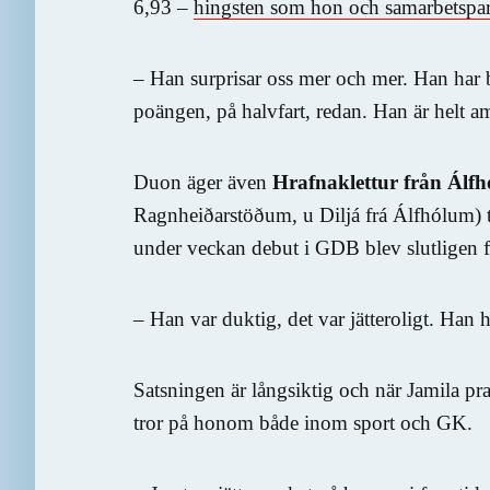
6,93 –
hingsten som hon och samarbetspa
– Han surprisar oss mer och mer. Han har 
poängen, på halvfart, redan. Han är helt a
Duon äger även
Hrafnaklettur från Álf
Ragnheiðarstöðum, u Diljá frá Álfhólum) t
under veckan debut i GDB blev slutligen f
– Han var duktig, det var jätteroligt. Han h
Satsningen är långsiktig och när Jamila pr
tror på honom både inom sport och GK.