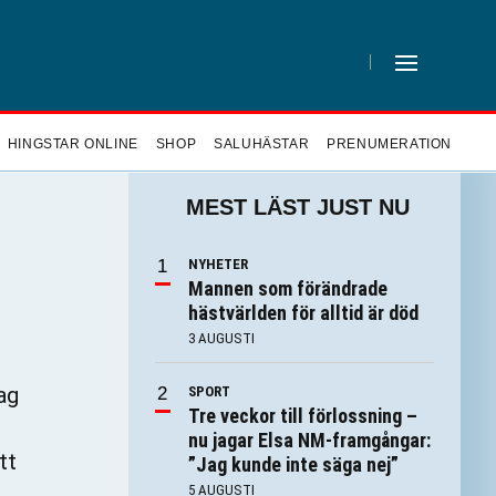
HINGSTAR ONLINE
SHOP
SALUHÄSTAR
PRENUMERATION
MEST LÄST JUST NU
NYHETER
Mannen som förändrade
hästvärlden för alltid är död
3 AUGUSTI
ag
SPORT
Tre veckor till förlossning –
nu jagar Elsa NM-framgångar:
tt
”Jag kunde inte säga nej”
5 AUGUSTI