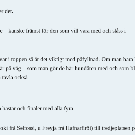
r det.
se – kanske främst för den som vill vara med och slåss i
var i toppen så är det viktigt med påfyllnad. Om man bara 
m är på väg – som man gör de här hundåren med och som bl
 tävla också.
 hästar och finaler med alla fyra.
oki frá Selfossi, u Freyja frá Hafnarfirði) till tredjeplatsen 