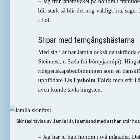
– Jag tror jättemycket på honom i framtiden.
blir stark så blir det nog väldigt bra, säge
i fjol.
Slipar med femgångshästarna
Med sig i år har Jamila också danskfödda
Steinnesi, u Sæla frá Þóreyjarnúpi). Hings
ridegenskapsbedömningen som en danskfödd 
uppfödare
Lis Lysholm Falck
men står i 
även kunde tävla hingsten.
Skinfaxi tävlas av Jamila i år, i samband med att han står ho
– Jag har ju haft honom i två månader. Det