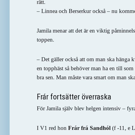
rätt.
– Linnea och Berserkur också – nu komme
Jamila menar att det är en viktig påminnel
toppen.
– Det gäller också att om man ska hänga k
en topphäst så behöver man ha en till so
bra sen. Man måste vara smart om man ska
Frár fortsätter överraska
För Jamila själv blev helgen intensiv – fyra
I V1 red hon
Frár frá Sandhól
(f -11, e L