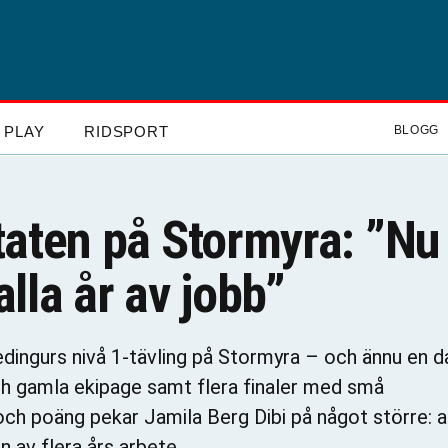
PLAY
RIDSPORT
BLOGG
taten på Stormyra: ”Nu
alla år av jobb”
dingurs nivå 1-tävling på Stormyra – och ännu en d
ch gamla ekipage samt flera finaler med små
och poäng pekar Jamila Berg Dibi på något större: a
n av flera års arbete.