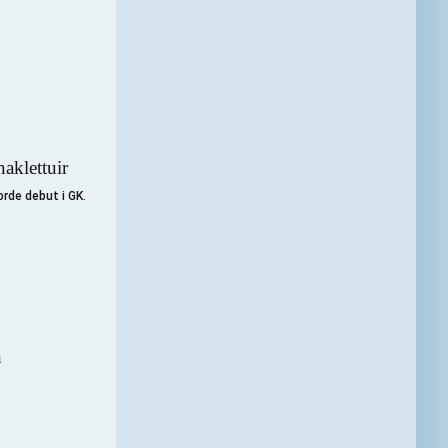
orde debut i GK.
n