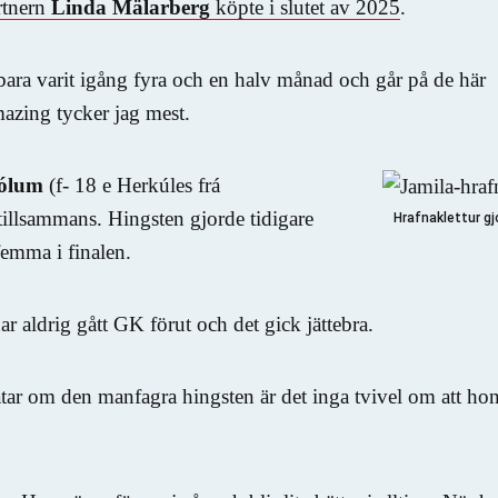
rtnern
Linda Mälarberg
köpte i slutet av 2025
.
bara varit igång fyra och en halv månad och går på de här
mazing tycker jag mest.
hólum
(f- 18 e Herkúles frá
illsammans. Hingsten gjorde tidigare
Hrafnaklettur gj
emma i finalen.
ar aldrig gått GK förut och det gick jättebra.
atar om den manfagra hingsten är det inga tvivel om att ho