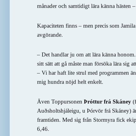
månader och samtidigt lära känna hästen – d
Kapaciteten finns – men precis som Jamila
avgörande.
– Det handlar ju om att lära känna honom. 
sitt sätt att gå måste man försöka lära sig a
– Vi har haft lite strul med programmen än 
mig hundra nöjd helt enkelt.
Även Toppursonen
Þróttur frá Skáney
(f
Auðsholtshjáleigu, u Þórvör frá Skáney) ä
framtiden. Med sig från Stormyra fick ekip
6,46.