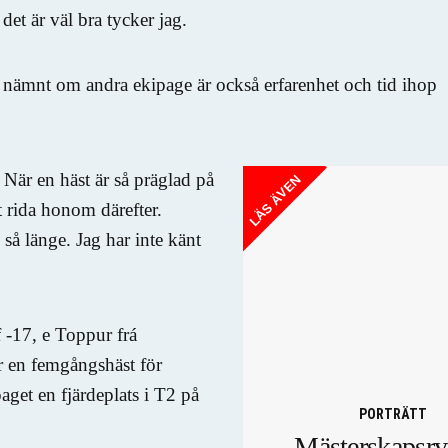
et är väl bra tycker jag.
 nämnt om andra ekipage är också erfarenhet och tid ihop
När en häst är så präglad på
LÄS ÄVEN
tt rida honom därefter.
så länge. Jag har inte känt
 -17, e Toppur frá
r en femgångshäst för
aget en fjärdeplats i T2 på
PORTRÄTT
Mästerskapsry