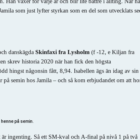
 Han växer för varje år och blir lite bättre i allting. När h
r Jamila som just lyfter styrkan som en del som utvecklats s
 och danskägda
Skinfaxi fra Lysholm
(f -12, e Kiljan fra
ten skrev historia 2020 när han fick den högsta
hingst någonsin fått, 8,94. Isabellen ägs än idag av sin
år på semin hos Jamila – och så kom erbjudandet om att h
s henne på semin.
 är ingenting. Så ett SM-kval och A-final på nivå 1 på två