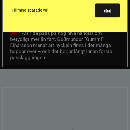
en internationell
Till mina sparade val
Okej
passhäst
Att rida pass på hög nivå handlar om
Del 1
betydligt mer än fart. Guðmundur “Gummi”
Einarsson menar att nyckeln finns i det många
hoppar över – och det börjar långt innan första
passläggningen.