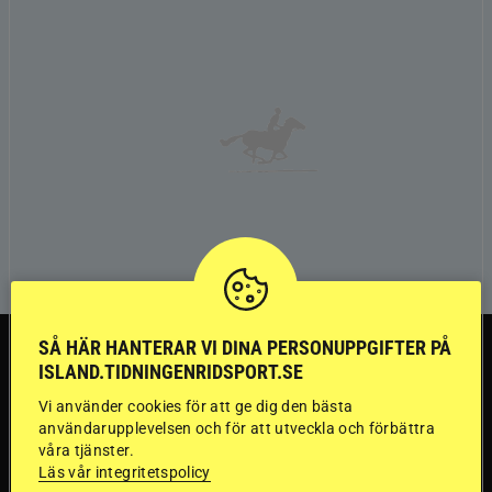
TRÄNINGSTIPS
SÅ HÄR HANTERAR VI DINA PERSONUPPGIFTER PÅ
ISLAND.TIDNINGENRIDSPORT.SE
Vi använder cookies för att ge dig den bästa
”Gummi” berättar:
användarupplevelsen och för att utveckla och förbättra
våra tjänster.
Första stegen mot
Läs vår integritetspolicy