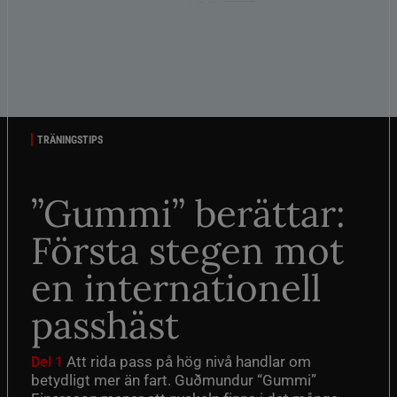
TRÄNINGSTIPS
”Gummi” berättar:
Första stegen mot
en internationell
passhäst
Att rida pass på hög nivå handlar om
Del 1
betydligt mer än fart. Guðmundur “Gummi”