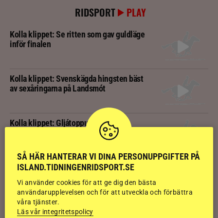
RIDSPORT
PLAY
Kolla klippet: Se ritten som gav guldläge
inför finalen
Kolla klippet: Svenskägda hingsten bäst
av sexåringarna på Landsmót
Kolla klippet: Gljátoppur-dotterns
historiska bedömning
SÅ HÄR HANTERAR VI DINA PERSONUPPGIFTER PÅ
Svensk bakom världens högst bedömda
ISLAND.TIDNINGENRIDSPORT.SE
islandshäst
Vi använder cookies för att ge dig den bästa
användarupplevelsen och för att utveckla och förbättra
våra tjänster.
Kolla klippet: Betessläppet som ger
Läs vår integritetspolicy