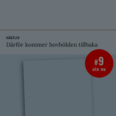
HÄSTLIV
Därför kommer hovbölden tillbaka
9
#
ute nu