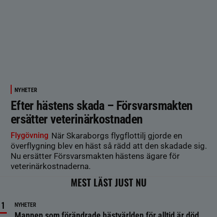
NYHETER
Efter hästens skada – Försvarsmakten
ersätter veterinärkostnaden
Flygövning
När Skaraborgs flygflottilj gjorde en
överflygning blev en häst så rädd att den skadade sig.
Nu ersätter Försvarsmakten hästens ägare för
veterinärkostnaderna.
MEST LÄST JUST NU
NYHETER
Mannen som förändrade hästvärlden för alltid är död