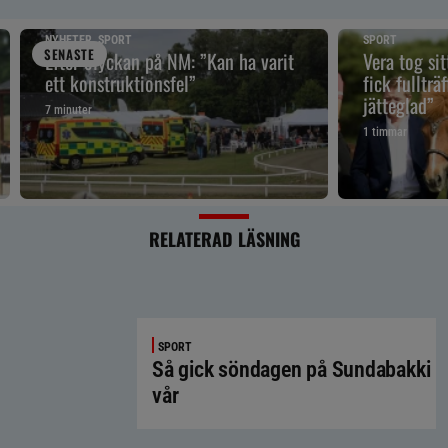
NYHETER, SPORT
SPORT
SENAST
E
Efter olyckan på NM: ”Kan ha varit
Vera tog sit
ett konstruktionsfel”
fick fullträf
jätteglad”
7 minuter
1 timmar
RELATERAD LÄSNING
SPORT
Så gick söndagen på Sundabakki
vår