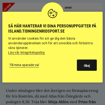
LÄS ÄVEN
SPORT
Caroline Agerhill vann T1 på Freyfaxi
SÅ HÄR HANTERAR VI DINA PERSONUPPGIFTER PÅ
Iris Roström i topp i GDK
ISLAND.TIDNINGENRIDSPORT.SE
I GDK under lördagen blev det dubbelt
Iris Roström
i
Vi använder cookies för att ge dig den bästa
topp, På en förstaplacering med
Arfur frá Steinskoti 1
användarupplevelsen och för att utveckla och förbättra
(f-05 e Glóðar frá Reykjavík u Gola frá Litla-Garði) på
våra tjänster.
8,35 och en andraplacering med
Atlas från Ödegärde
Läs vår integritetspolicy
(f-15 e Mars frá Feti u Sunna frá Vorsabæjarhjáleigu)
med 8,33. Vilket gjorde att Iris Roström fick ta med
Till mina sparade val
Okej
sig två SM-kval hem. På tredjeplats kom
Alicia
Nyberg
med
Ljósi från Ljunghem
(f-05 e Faldur frá
Syðri-Gróf 1 u Ósk frá Eyrarbakka) på 7,58.
Under söndagen blev det återigen en förstaplacering
för Iris Roström, då med Atlas från Ödegärde och
poängen 8,38. Tvåa blev
Mirja Ahlén
med
Prins från