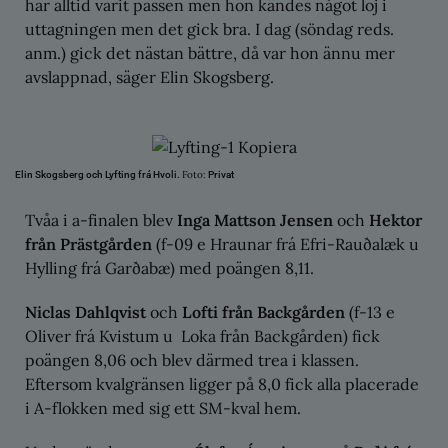
har alltid varit passen men hon kändes något loj i
uttagningen men det gick bra. I dag (söndag reds.
anm.) gick det nästan bättre, då var hon ännu mer
avslappnad, säger Elin Skogsberg.
Foto:
Elin Skogsberg och Lyfting frá Hvoli.
Privat
Tvåa i a-finalen blev
Inga Mattson Jensen
och
Hektor
från Prästgården
(f-09 e Hraunar frá Efri-Rauðalæk u
Hylling frá Garðabæ) med poängen 8,11.
Niclas Dahlqvist
och
Lofti från Backgården
(f-13 e
Oliver frá Kvistum u Loka från Backgården) fick
poängen 8,06 och blev därmed trea i klassen.
Eftersom kvalgränsen ligger på 8,0 fick alla placerade
i A-flokken med sig ett SM-kval hem.