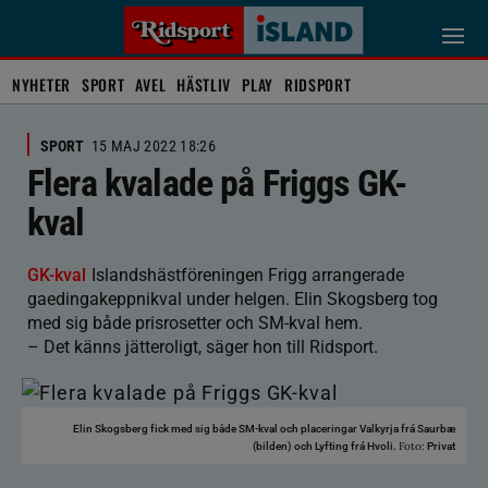
NYHETER
SPORT
AVEL
HÄSTLIV
PLAY
RIDSPORT
SPORT
15 MAJ 2022 18:26
Flera kvalade på Friggs GK-
kval
GK-kval
Islandshästföreningen Frigg arrangerade
gaedingakeppnikval under helgen. Elin Skogsberg tog
med sig både prisrosetter och SM-kval hem.
– Det känns jätteroligt, säger hon till Ridsport.
Elin Skogsberg fick med sig både SM-kval och placeringar Valkyrja frá Saurbæ
Foto:
(bilden) och Lyfting frá Hvoli.
Privat