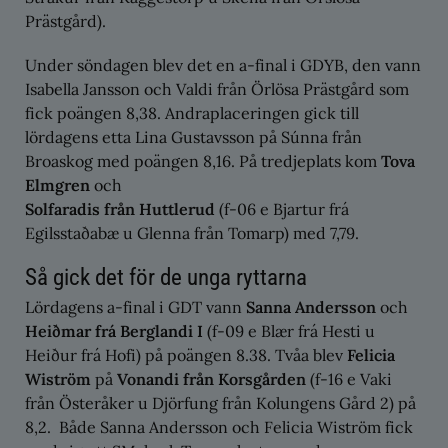
Prästgård).
Under söndagen blev det en a-final i GDYB, den vann
Isabella Jansson och Valdi från Örlösa Prästgård som
fick poängen 8,38. Andraplaceringen gick till
lördagens etta Lina Gustavsson på Súnna från
Broaskog med poängen 8,16. På tredjeplats kom
Tova
Elmgren
och
Solfaradis från Huttlerud
(f-06 e Bjartur frá
Egilsstaðabæ u Glenna från Tomarp) med 7,79.
Så gick det för de unga ryttarna
Lördagens a-final i GDT vann
Sanna Andersson
och
Heiðmar frá Berglandi I
(f-09 e Blær frá Hesti u
Heiður frá Hofi) på poängen 8.38. Tvåa blev
Felicia
Wiström
på
Vonandi från Korsgården
(f-16 e Vaki
från Österåker u Djörfung från Kolungens Gård 2) på
8,2. Både Sanna Andersson och Felicia Wiström fick