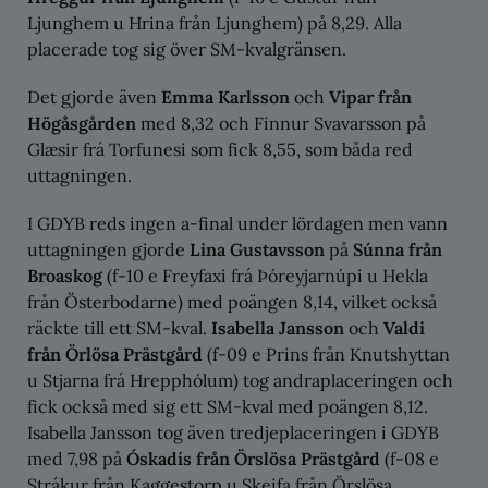
Ljunghem u Hrina från Ljunghem) på 8,29. Alla
placerade tog sig över SM-kvalgränsen.
Det gjorde även
Emma Karlsson
och
Vipar från
Högåsgården
med 8,32 och Finnur Svavarsson på
Glæsir frá Torfunesi som fick 8,55, som båda red
uttagningen.
I GDYB reds ingen a-final under lördagen men vann
uttagningen gjorde
Lina Gustavsson
på
Súnna från
Broaskog
(f-10 e Freyfaxi frá Þóreyjarnúpi u Hekla
från Österbodarne) med poängen 8,14, vilket också
räckte till ett SM-kval.
Isabella Jansson
och
Valdi
från Örlösa Prästgård
(f-09 e Prins från Knutshyttan
u Stjarna frá Hrepphólum) tog andraplaceringen och
fick också med sig ett SM-kval med poängen 8,12.
Isabella Jansson tog även tredjeplaceringen i GDYB
med 7,98 på
Óskadís från Örslösa Prästgård
(f-08 e
Strákur från Kaggestorp u Skeifa från Örslösa