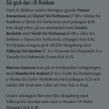
Så gick det i B-flokken
Vann B-flokken under lördagen gjorde
Finnur
Svavarsson
på
Glæsir frá Torfunesi
(f-09 e Mídas frá
Kaldbak u Gletta frá Torfunesi) med poängen 8,91.
Inte långt efter, på en andraplats kom
Linnéa
Brofeldt
med
Verdí frá Torfunesi
(f-08 e Álfur frá
Selfossi u Ópera frá Torfunesi), ekipaget fick 8,82.
Tredjeplaceringen gick till Elin Skogsberg med
Valkyrja frá Saurbæ
(f- 11 e Hrannar frá Flugumýri II u
Vanadís frá Holtsmúla 1) som fick 8,35.
Marcus Jonsson
kom på en tredjeplats i uttagningen
med
Mambó frá Aralind
(f-13 e Fróði frá Staðartungu
u Muska frá Syðri-Hofdölum) med poängen 8,21 och
nådde SM-kval men valde att inte rida a-final.
Under söndagen blev det Elin Skogsberg med
Valkyrja frá Saurbæ som vann a-finalen i B-flokk.
Ekipaget fick 8,38.