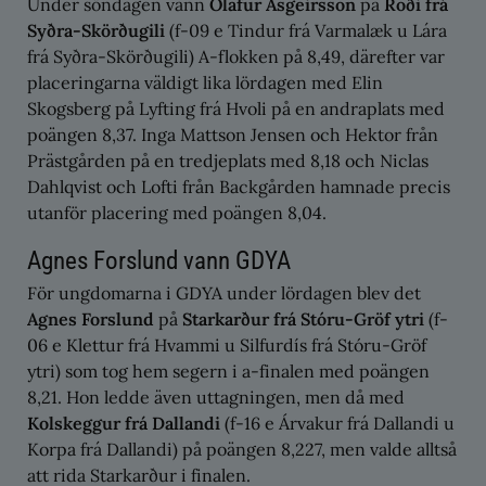
Under söndagen vann
Ólafur Ásgeirsson
på
Roði frá
Syðra-Skörðugili
(f-09 e Tindur frá Varmalæk u Lára
frá Syðra-Skörðugili) A-flokken på 8,49, därefter var
placeringarna väldigt lika lördagen med Elin
Skogsberg på Lyfting frá Hvoli på en andraplats med
poängen 8,37. Inga Mattson Jensen och Hektor från
Prästgården på en tredjeplats med 8,18 och Niclas
Dahlqvist och Lofti från Backgården hamnade precis
utanför placering med poängen 8,04.
Agnes Forslund vann GDYA
För ungdomarna i GDYA under lördagen blev det
Agnes Forslund
på
Starkarður frá Stóru-Gröf ytri
(f-
06 e Klettur frá Hvammi u Silfurdís frá Stóru-Gröf
ytri) som tog hem segern i a-finalen med poängen
8,21. Hon ledde även uttagningen, men då med
Kolskeggur frá Dallandi
(f-16 e Árvakur frá Dallandi u
Korpa frá Dallandi) på poängen 8,227, men valde alltså
att rida Starkarður i finalen.