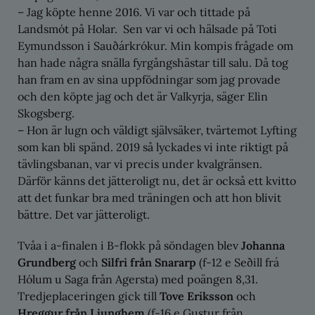
– Jag köpte henne 2016. Vi var och tittade på
Landsmót på Holar. Sen var vi och hälsade på Toti
Eymundsson i Sauðárkrókur. Min kompis frågade om
han hade några snälla fyrgångshästar till salu. Då tog
han fram en av sina uppfödningar som jag provade
och den köpte jag och det är Valkyrja, säger Elin
Skogsberg.
– Hon är lugn och väldigt självsäker, tvärtemot Lyfting
som kan bli spänd. 2019 så lyckades vi inte riktigt på
tävlingsbanan, var vi precis under kvalgränsen.
Därför känns det jätteroligt nu, det är också ett kvitto
att det funkar bra med träningen och att hon blivit
bättre. Det var jätteroligt.
Tvåa i a-finalen i B-flokk på söndagen blev
Johanna
Grundberg
och
Silfri från Snararp
(f-12 e Seðill frá
Hólum u Saga från Agersta) med poängen 8,31.
Tredjeplaceringen gick till
Tove Eriksson
och
Hreggur från Ljunghem
(f-16 e Gustur från