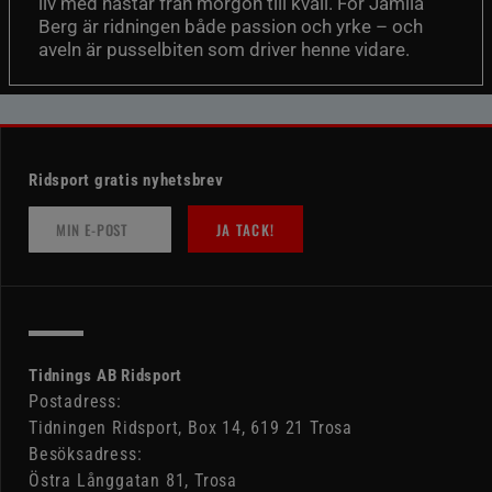
liv med hästar från morgon till kväll. För Jamila
Berg är ridningen både passion och yrke – och
aveln är pusselbiten som driver henne vidare.
Ridsport gratis nyhetsbrev
JA TACK!
Tidnings AB Ridsport
Postadress:
Tidningen Ridsport, Box 14, 619 21 Trosa
Besöksadress:
Östra Långgatan 81, Trosa