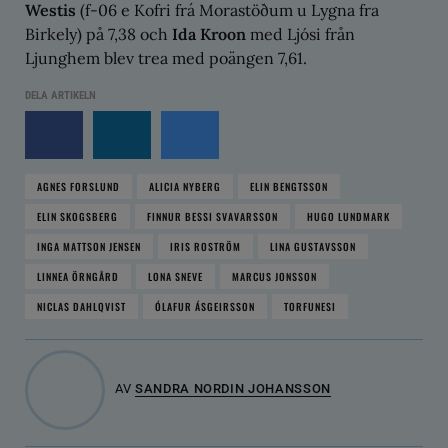
Westis
(f-06 e Kofri frá Morastöðum u Lygna fra
Birkely) på 7,38 och
Ida Kroon
med Ljósi från
Ljunghem blev trea med poängen 7,61.
DELA ARTIKELN
AGNES FORSLUND
ALICIA NYBERG
ELIN BENGTSSON
ELIN SKOGSBERG
FINNUR BESSI SVAVARSSON
HUGO LUNDMARK
INGA MATTSON JENSEN
IRIS ROSTRÖM
LINA GUSTAVSSON
LINNEA ÖRNGÅRD
LONA SNEVE
MARCUS JONSSON
NICLAS DAHLQVIST
ÓLAFUR ÁSGEIRSSON
TORFUNESI
AV
SANDRA NORDIN JOHANSSON