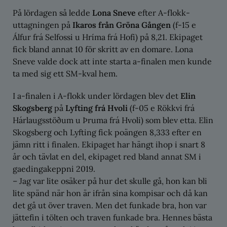
På lördagen så ledde
Lona Sneve
efter A-flokk-
uttagningen på
Ikaros från Gröna Gången
(f-15 e
Álfur frá Selfossi u Hríma frá Hofi) på 8,21. Ekipaget
fick bland annat 10 för skritt av en domare. Lona
Sneve valde dock att inte starta a-finalen men kunde
ta med sig ett SM-kval hem.
I a-finalen i A-flokk under lördagen blev det
Elin
Skogsberg
på
Lyfting frá Hvoli
(f-05 e Rökkvi frá
Hárlaugsstöðum u Þruma frá Hvoli) som blev etta. Elin
Skogsberg och Lyfting fick poängen 8,333 efter en
jämn ritt i finalen. Ekipaget har hängt ihop i snart 8
år och tävlat en del, ekipaget red bland annat SM i
gaedingakeppni 2019.
– Jag var lite osäker på hur det skulle gå, hon kan bli
lite spänd när hon är ifrån sina kompisar och då kan
det gå ut över traven. Men det funkade bra, hon var
jättefin i tölten och traven funkade bra. Hennes bästa