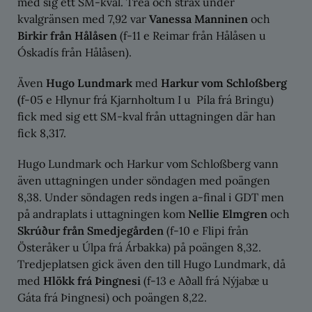
med sig ett SM-kval. Trea och strax under
kvalgränsen med 7,92 var
Vanessa Manninen
och
Birkir från Hålåsen
(f-11 e Reimar från Hålåsen u
Óskadís från Hålåsen).
Även
Hugo Lundmark
med
Harkur vom Schloßberg
(
f-05 e Hlynur frá Kjarnholtum I u Píla frá Bringu)
fick med sig ett SM-kval från uttagningen där han
fick 8,317.
Hugo Lundmark och Harkur vom Schloßberg vann
även uttagningen under söndagen med poängen
8,38. Under söndagen reds ingen a-final i GDT men
på andraplats i uttagningen kom
Nellie Elmgren
och
Skrúður från Smedjegården
(f-10 e Flipi från
Österåker u Úlpa frá Árbakka) på poängen 8,32.
Tredjeplatsen gick även den till Hugo Lundmark, då
med
Hlökk frá Þingnesi
(f-13 e Aðall frá Nýjabæ u
Gáta frá Þingnesi) och poängen 8,22.