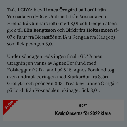
Tvåa i GDYA blev
Linnea Örngård
på
Lordi från
Voxnadalen
(f-06 e Undrandi från Voxnadalen u
Hrefna frá Gunnarsholti) med 8,01 och tredjeplatsen
gick till
Elin Bengtsson
och
Birkir fra Holtesmoen
(f-
07 e Falur frá Blesastöðum 1A u Kengála fra Haugen)
som fick poängen 8,0.
Under söndagen reds ingen final i GDYA men
uttagningen vanns av Agnes Forslund med
Kolskeggur frá Dallandi på 8,16. Agnes Forslund tog
även andraplaceringen med Starkarður frá Stóru-
Gröf ytri och poängen 8,13. Trea blev Linnea Örngård
på Lordi från Voxnadalen, ekipaget fick 8,01.
LÄS ÄVEN
SPORT
Kvalgränserna för 2022 klara