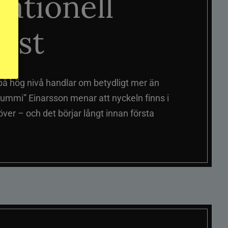
nationell
äst
på hög nivå handlar om betydligt mer än
ummi” Einarsson menar att nyckeln finns i
er – och det börjar långt innan första