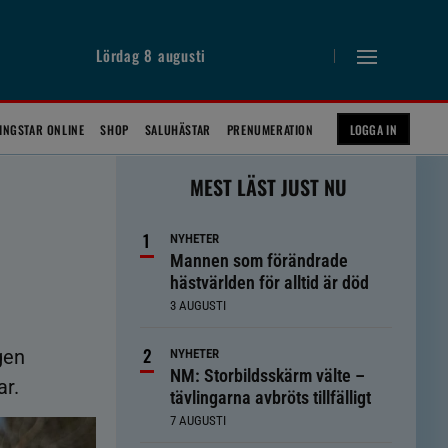
Lördag 8 augusti
INGSTAR ONLINE
SHOP
SALUHÄSTAR
PRENUMERATION
LOGGA IN
MEST LÄST JUST NU
NYHETER
Mannen som förändrade
hästvärlden för alltid är död
3 AUGUSTI
gen
NYHETER
NM: Storbildsskärm välte –
ar.
tävlingarna avbröts tillfälligt
7 AUGUSTI