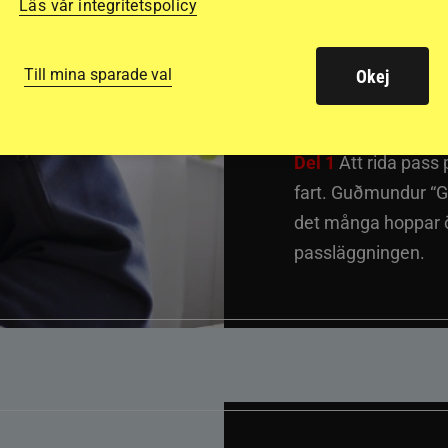
inter
Läs vår integritetspolicy
passh
Till mina sparade val
Okej
Del 1
Att rida pass 
fart. Guðmundur “G
det många hoppar öv
passläggningen.