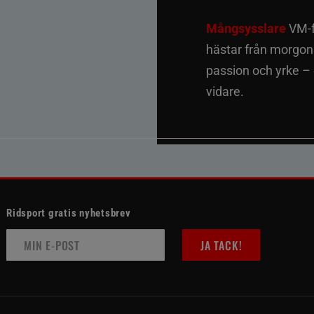
Mångsysslare
VM-fi
hästar från morgon t
passion och yrke –
vidare.
Ridsport gratis nyhetsbrev
JA TACK!