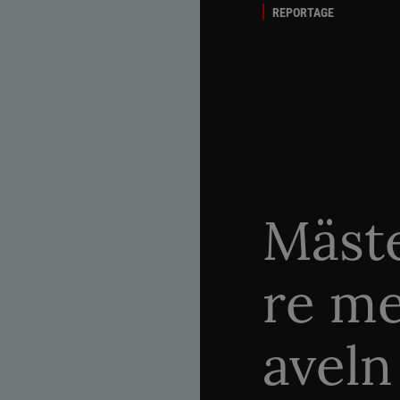
REPORTAGE
Mäste
re me
aveln