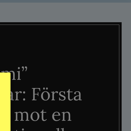
mi”
tar: Första
n mot en