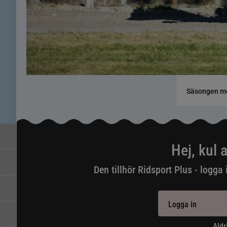
Säsongen me
Hej, kul a
Den tillhör Ridsport Plus - logga 
Logga in
Aldr