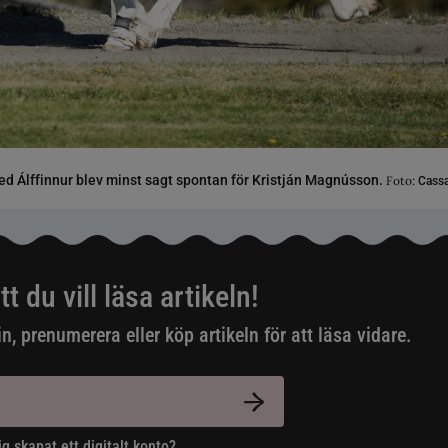
d Álffinnur blev minst sagt spontan för Kristján Magnússon.
Foto:
Cassa
tt du vill läsa artikeln!
in, prenumerera eller köp artikeln för att läsa vidare.
ig skapat ett digitalt konto?