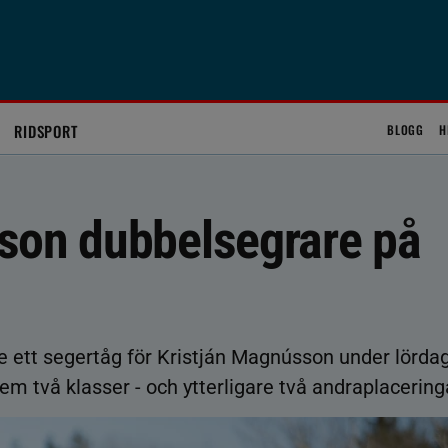
RIDSPORT
BLOGG
H
son dubbelsegrare på
re ett segertåg för Kristján Magnússon under lörda
m två klasser - och ytterligare två andraplacering