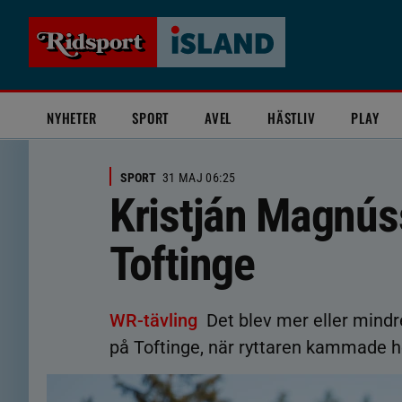
NYHETER
SPORT
AVEL
HÄSTLIV
PLAY
SPORT
31 MAJ 06:25
Kristján Magnús
Toftinge
WR-tävling
Det blev mer eller mind
på Toftinge, när ryttaren kammade he