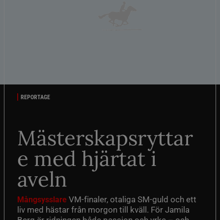
REPORTAGE
Mästerskapsryttar
e med hjärtat i
aveln
VM-finaler, otaliga SM-guld och ett
Mångsysslare
liv med hästar från morgon till kväll. För Jamila
Berg är ridningen både passion och yrke – och