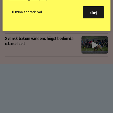
Till mina sparade val
Okej
Kolla klippet: Gljátoppur-dotterns
historiska bedömning
Svensk bakom världens högst bedömda
islandshäst