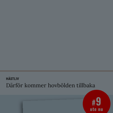
HÄSTLIV
Därför kommer hovbölden tillbaka
9
#
ute nu