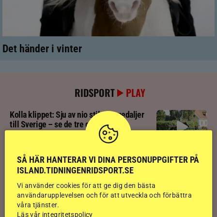
Det händer i vinter
RIDSPORT
PLAY
Kolla klippet: Sju av nio stilpassmedaljer
till Sverige – se de tre guldloppen
Kolla klippet: Se ritten som gav guldläge
SÅ HÄR HANTERAR VI DINA PERSONUPPGIFTER PÅ
inför finalen
ISLAND.TIDNINGENRIDSPORT.SE
Vi använder cookies för att ge dig den bästa
användarupplevelsen och för att utveckla och förbättra
Kolla klippet: Svenskägda hingsten bäst
våra tjänster.
av sexåringarna på Landsmót
Läs vår integritetspolicy