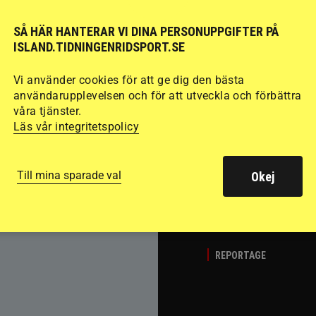
SÅ HÄR HANTERAR VI DINA PERSONUPPGIFTER PÅ
Del 1
Att rida pass 
ISLAND.TIDNINGENRIDSPORT.SE
fart. Guðmundur “G
Vi använder cookies för att ge dig den bästa
det många hoppar öv
användarupplevelsen och för att utveckla och förbättra
passläggningen.
våra tjänster.
Läs vår integritetspolicy
Till mina sparade val
Okej
REPORTAGE