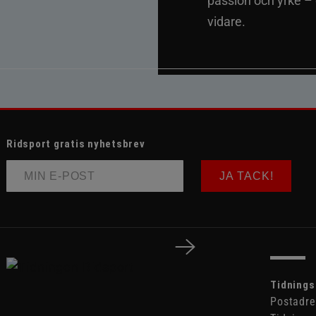
passion och yrke –
vidare.
Ridsport gratis nyhetsbrev
JA TACK!
Tidnings
Postadre