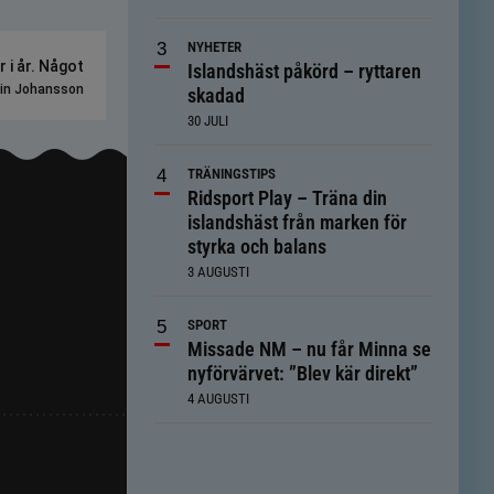
NYHETER
 i år. Något
Islandshäst påkörd – ryttaren
in Johansson
skadad
30 JULI
TRÄNINGSTIPS
Ridsport Play – Träna din
islandshäst från marken för
styrka och balans
3 AUGUSTI
SPORT
Missade NM – nu får Minna se
nyförvärvet: ”Blev kär direkt”
4 AUGUSTI