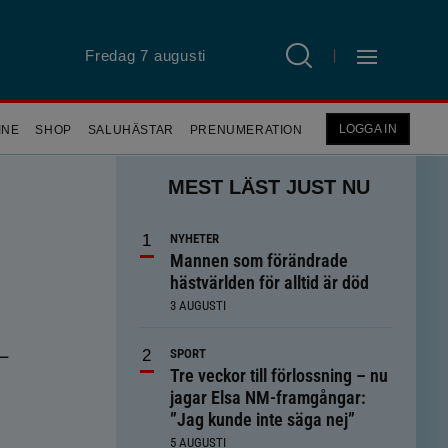
Fredag 7 augusti
LOGGA IN
INE
SHOP
SALUHÄSTAR
PRENUMERATION
MEST LÄST JUST NU
NYHETER
Mannen som förändrade
hästvärlden för alltid är död
3 AUGUSTI
 –
SPORT
Tre veckor till förlossning – nu
jagar Elsa NM-framgångar:
”Jag kunde inte säga nej”
5 AUGUSTI