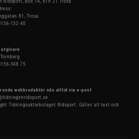
n Ridsport, Box 14, 619 21 Trosa
ress:
nggatan 81, Trosa
0156-132 40
 utgivare
Tornberg
0156-348 75
rande webbredaktör nås alltid via e-post
tidningenridsport.se
ght Tidningsaktiebolaget Ridsport. Gäller all text och