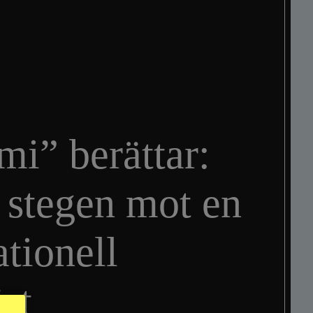
i” berättar:
 stegen mot en
ationell
st