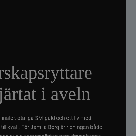
skapsryttare
ärtat i aveln
inaler, otaliga SM-guld och ett liv med
ill kväll. För Jamila Berg är ridningen både