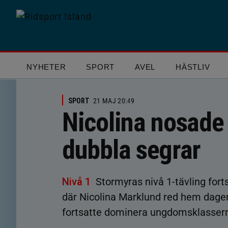
NYHETER
SPORT
AVEL
HÄSTLIV
SPORT
21 MAJ 20:49
Nicolina nosade 
dubbla segrar
Nivå 1
Stormyras nivå 1-tävling for
där Nicolina Marklund red hem dage
fortsatte dominera ungdomsklasser