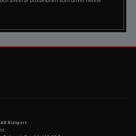
 och aveln är pusselbiten som driver henne
 AB Ridsport
ss: