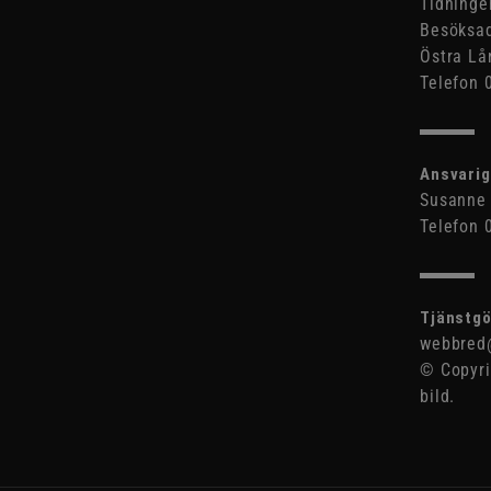
Tidninge
Besöksad
Östra Lå
Telefon 
Ansvarig
Susanne 
Telefon 
Tjänstgö
webbred@
© Copyri
bild.