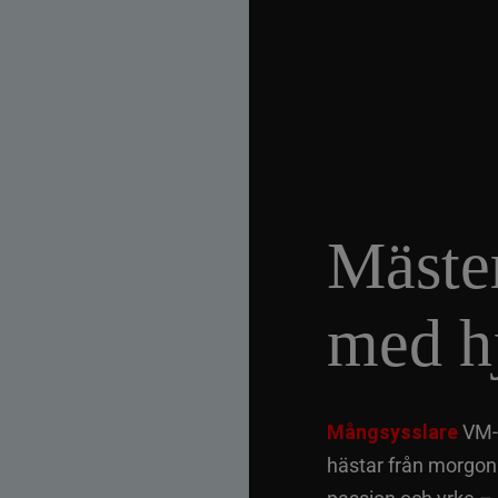
Mäster
med hj
Mångsysslare
VM-f
hästar från morgon t