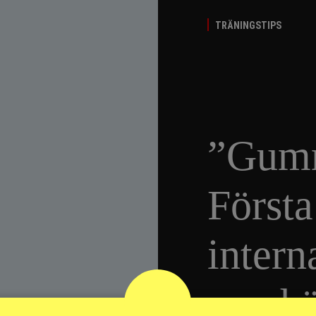
TRÄNINGSTIPS
”Gumm
Första
intern
passhä