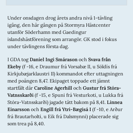
Under onsdagen drog årets andra nivå 1-tävling
igång, den här gången på Stormyra Hästcenter
utanför Söderhamn med Gaedingur
islandshästförening som arrangör. GK stod i fokus
under tävlingens första dag.
I GDA tog
Daníel Ingi Smárason
och
Svava från
Ekeby
(f -16, e Draumur frá Vorsabæ II, u Sóldís frá
Kirkjubæjarklaustri II) kommandot efter uttagningen
med poängen 8,47. Ekipaget toppade ett jämnt
startfält där
Caroline Agerhill
och
Gustur frá Stóra-
Vatnsskarði
(f -15, e Spuni frá Vesturkoti, u Lukka frá
Stóra-Vatnsskarði) jagade tätt bakom på 8,41.
Linnea
Einarsson
och
Engill frá Ytri-Bægisá I
(f -10, e Arður
frá Brautarholti, u Eik frá Dalsmynni) placerade sig
som trea på 8,40.