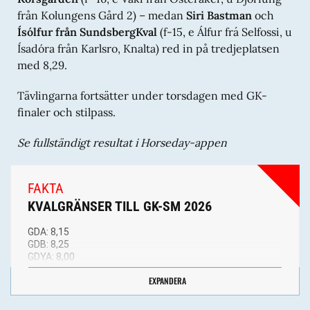
från Kolungens Gård 2) – medan
Siri Bastman
och
Ísólfur från SundsbergKval
(f-15, e Álfur frá Selfossi, u
Ísadóra från Karlsro, Knalta) red in på tredjeplatsen
med 8,29.
Tävlingarna fortsätter under torsdagen med GK-
finaler och stilpass.
Se fullständigt resultat i Horseday-appen
FAKTA
KVALGRÄNSER TILL GK-SM 2026
GDA: 8,15
GDB:
8,25
GDYA:
8,00
GDYB: 8,10
EXPANDERA
GDT: 8,05
GDK: 8,00