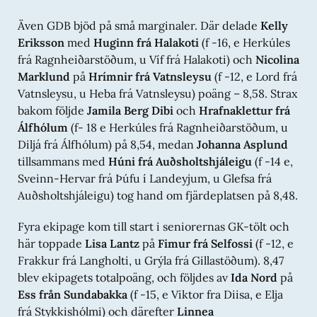
Även GDB bjöd på små marginaler. Där delade
Kelly
Eriksson
med
Huginn frá Halakoti
(f -16, e Herkúles
frá Ragnheiðarstöðum, u Víf frá Halakoti) och
Nicolina
Marklund
på
Hrímnir frá Vatnsleysu
(f -12, e Lord frá
Vatnsleysu, u Heba frá Vatnsleysu) poäng – 8,58. Strax
bakom följde
Jamila Berg Dibi
och
Hrafnaklettur frá
Álfhólum
(f- 18 e Herkúles frá Ragnheiðarstöðum, u
Diljá frá Álfhólum) på 8,54, medan
Johanna Asplund
tillsammans med
Húni frá Auðsholtshjáleigu
(f -14 e,
Sveinn-Hervar frá Þúfu í Landeyjum, u Glefsa frá
Auðsholtshjáleigu) tog hand om fjärdeplatsen på 8,48.
Fyra ekipage kom till start i seniorernas GK-tölt och
här toppade
Lisa Lantz
på
Fimur frá Selfossi
(f -12, e
Frakkur frá Langholti, u Grýla frá Gillastöðum). 8,47
blev ekipagets totalpoäng, och följdes av
Ida Nord
på
Ess från Sundabakka
(f -15, e Viktor fra Diisa, e Elja
frá Stykkishólmi) och därefter
Linnea