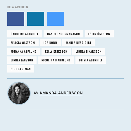
GK-tölt
DELA ARTIKELN
Senior: 8,20
Young rider: 8,20
Teennager/kids: 8,00
CAROLINE AGERHILL
DANIEL INGI SMARASON
ESTER ÖSTBERG
FELICIA WISTRÖM
IDA NORD
JAMILA BERG DIBI
JOHANNA ASPLUND
KELLY ERIKSSON
LINNEA EINARSSON
LINNEA JANSSON
NICOLINA MARKLUND
OLIVIA AGERHILL
SIRI BASTMAN
AV
AMANDA ANDERSSON