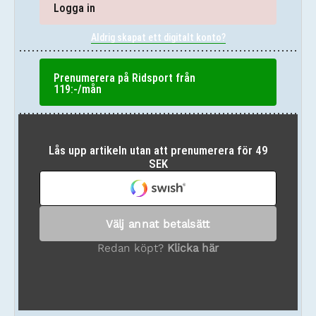
Logga in
Aldrig skapat ett digitalt konto?
Prenumerera på Ridsport från
119:-/mån