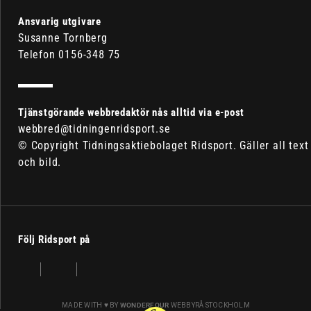
Ansvarig utgivare
Susanne Tornberg
Telefon 0156-348 75
Tjänstgörande webbredaktör nås alltid via e-post
webbred@tidningenridsport.se
© Copyright Tidningsaktiebolaget Ridsport. Gäller all text
och bild.
Följ Ridsport på
MADE WITH ♥ BY
WONDERFOUR
WEBBYRÅ STOCKHOLM