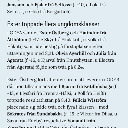
Jansson
och
Fjalar frá Selfossi
(f -10, e Loki frá
Selfossi, u Glóð frá Borgarhóli).
Ester toppade flera ungdomsklasser
I GDYA var det
Ester Östberg
och
Hátindur frá
Álfhólum
(f -17, e Skýr frá Skálakoti, u Kolka frá
Hákoti) som lade beslag på förstaplatsen efter
uttagningen med 8,31.
Olivia Agerhill
och
Júlía från
Agersta
(f -16, e Kjarval från Knutshyttan, u Electra
från Agersta) följde som tvåa på 8,24.
Ester Östberg fortsatte dessutom att leverera i GDYB
där hon tillsammans med
Bjarmi frá Ketilhúshaga
(f
-13, e Blysfari frá Fremra-Hálsi, u Þöll frá Heiði)
toppade resultatlistan på 8,40.
Felicia Wiström
placerade sig både tvåa och fyra i klassen – med
Sókrates från Sundabakka
(f -15, e Viktor fra Diisa, u
Sæta från Edeby) respektive
Vonandi från
Korsgården
(f -16, e Vaki från Österåker, u Djörfung