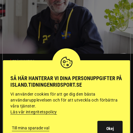
TRÄNINGSTIPS
SÅ HÄR HANTERAR VI DINA PERSONUPPGIFTER PÅ
”Gummi” berättar:
ISLAND.TIDNINGENRIDSPORT.SE
Första stegen mot
Vi använder cookies för att ge dig den bästa
användarupplevelsen och för att utveckla och förbättra
en internationell
våra tjänster.
Läs vår integritetspolicy
passhäst
Till mina sparade val
Okej