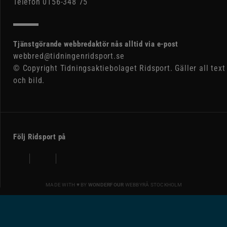
Telefon 0156-348 75
Tjänstgörande webbredaktör nås alltid via e-post
webbred@tidningenridsport.se
© Copyright Tidningsaktiebolaget Ridsport. Gäller all text
och bild.
Följ Ridsport på
MADE WITH ♥ BY
WONDERFOUR
WEBBYRÅ STOCKHOLM