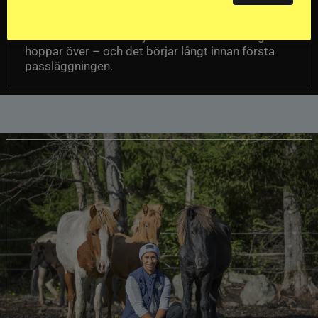
Att rida pass på hög nivå handlar om
Del 1
betydligt mer än fart. Guðmundur “Gummi”
Einarsson menar att nyckeln finns i det många
hoppar över – och det börjar långt innan första
passläggningen.