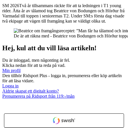
SM 2026
Två år tillsammans räckte för att ta ledningen i T1 young
rider. Åtta år av tålamod tog Beatrice von Bodungen och Hörður frá
Varmadal till toppen i seniorernas T2. Under SM:s första dag visade
två ekipage att vägen till framgång kan se väldigt olika ut.
De är att räkna med - Beatrice von Bodungen och Hörður toppa
Hej, kul att du vill läsa artikeln!
Du är inloggad, men någonting är fel.
Klicka nedan för att ta reda på vad.
Min profil
Den tillhör Ridsport Plus - logga in, prenumerera eller köp artikeln
för att läsa vidare.
Logga in
Aldrig skapat ett digitalt konto?
Prenumerera på Ridsport från 119:-/mån