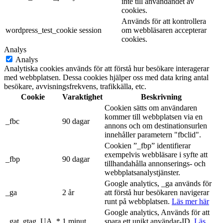
inte till användandet av
cookies.
Används för att kontrollera
wordpress_test_cookie
session
om webbläsaren accepterar
cookies.
Analys
Analys
Analytiska cookies används för att förstå hur besökare interagerar
med webbplatsen. Dessa cookies hjälper oss med data kring antal
besökare, avvisningsfrekvens, trafikkälla, etc.
Cookie
Varaktighet
Beskrivning
Cookien sätts om användaren
kommer till webbplatsen via en
_fbc
90 dagar
annons och om destinationsurlen
innehåller parametern "fbclid".
Cookien ”_fbp” identifierar
exempelvis webbläsare i syfte att
_fbp
90 dagar
tillhandahålla annonserings- och
webbplatsanalystjänster.
Google analytics, _ga används för
_ga
2 år
att förstå hur besökaren navigerar
runt på webbplatsen.
Läs mer här
Google analytics, Används för att
_gat_gtag_UA_*
1 minut
spara ett unikt användar-ID.
Läs