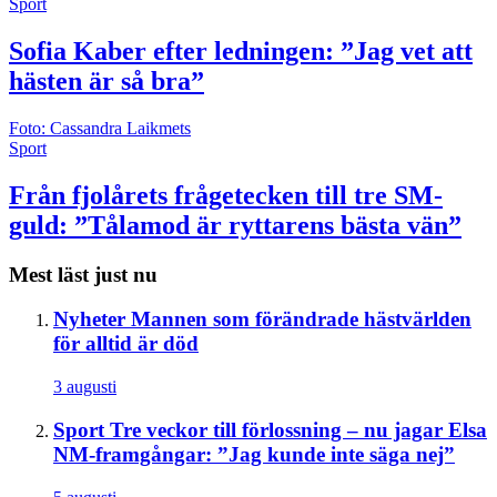
Sport
Sofia Kaber efter ledningen: ”Jag vet att
hästen är så bra”
Foto: Cassandra Laikmets
Sport
Från fjolårets frågetecken till tre SM-
guld: ”Tålamod är ryttarens bästa vän”
Mest läst just nu
Nyheter
Mannen som förändrade hästvärlden
för alltid är död
3 augusti
Sport
Tre veckor till förlossning – nu jagar Elsa
NM-framgångar: ”Jag kunde inte säga nej”