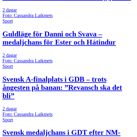
2 dagar
Foto: Cassandra Laikmets
Sport
Guldläge för Danni och Svava –
medaljchans för Ester och Hátindur
2 dagar
Foto: Cassandra Laikmets
Sport
Svensk A-finalplats i GDB – trots
ångesten på banan: ”Revansch ska det
bli”
2 dagar
Foto: Cassandra Laikmets
Sport
Svensk medaljchans i GDT efter NM-