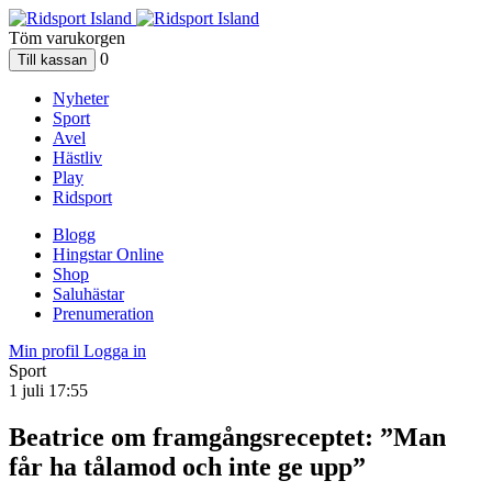
Töm varukorgen
0
Nyheter
Sport
Avel
Hästliv
Play
Ridsport
Blogg
Hingstar Online
Shop
Saluhästar
Prenumeration
Min profil
Logga in
Sport
1 juli 17:55
Beatrice om framgångsreceptet: ”Man
får ha tålamod och inte ge upp”