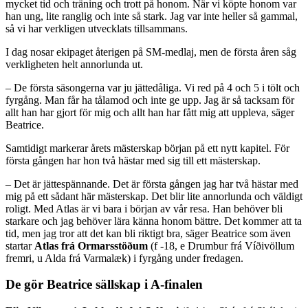
mycket tid och träning och trott på honom. När vi köpte honom var
han ung, lite ranglig och inte så stark. Jag var inte heller så gammal,
så vi har verkligen utvecklats tillsammans.
I dag nosar ekipaget återigen på SM-medlaj, men de första åren såg
verkligheten helt annorlunda ut.
– De första säsongerna var ju jättedåliga. Vi red på 4 och 5 i tölt och
fyrgång. Man får ha tålamod och inte ge upp. Jag är så tacksam för
allt han har gjort för mig och allt han har fått mig att uppleva, säger
Beatrice.
Samtidigt markerar årets mästerskap början på ett nytt kapitel. För
första gången har hon två hästar med sig till ett mästerskap.
– Det är jättespännande. Det är första gången jag har två hästar med
mig på ett sådant här mästerskap. Det blir lite annorlunda och väldigt
roligt. Med Atlas är vi bara i början av vår resa. Han behöver bli
starkare och jag behöver lära känna honom bättre. Det kommer att ta
tid, men jag tror att det kan bli riktigt bra, säger Beatrice som även
startar
Atlas frá Ormarsstöðum
(f -18, e Drumbur frá Víðivöllum
fremri, u Alda frá Varmalæk) i fyrgång under fredagen.
De gör Beatrice sällskap i A-finalen