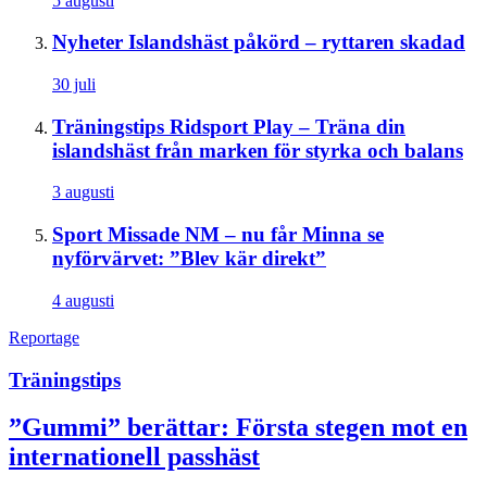
5 augusti
Nyheter
Islandshäst påkörd – ryttaren skadad
30 juli
Träningstips
Ridsport Play – Träna din
islandshäst från marken för styrka och balans
3 augusti
Sport
Missade NM – nu får Minna se
nyförvärvet: ”Blev kär direkt”
4 augusti
Reportage
Träningstips
”Gummi” berättar: Första stegen mot en
internationell passhäst