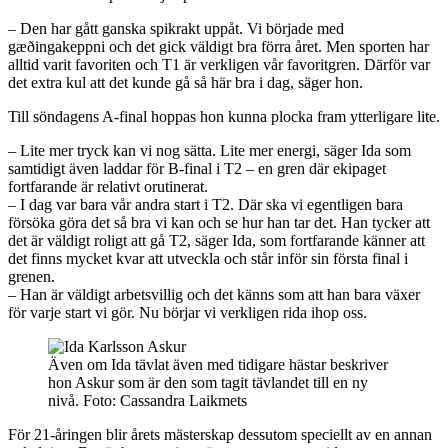
– Den har gått ganska spikrakt uppåt. Vi började med
gæðingakeppni och det gick väldigt bra förra året. Men sporten har
alltid varit favoriten och T1 är verkligen vår favoritgren. Därför var
det extra kul att det kunde gå så här bra i dag, säger hon.
Till söndagens A-final hoppas hon kunna plocka fram ytterligare lite.
– Lite mer tryck kan vi nog sätta. Lite mer energi, säger Ida som
samtidigt även laddar för B-final i T2 – en gren där ekipaget
fortfarande är relativt orutinerat.
– I dag var bara vår andra start i T2. Där ska vi egentligen bara
försöka göra det så bra vi kan och se hur han tar det. Han tycker att
det är väldigt roligt att gå T2, säger Ida, som fortfarande känner att
det finns mycket kvar att utveckla och står inför sin första final i
grenen.
– Han är väldigt arbetsvillig och det känns som att han bara växer
för varje start vi gör. Nu börjar vi verkligen rida ihop oss.
Även om Ida tävlat även med tidigare hästar beskriver
hon Askur som är den som tagit tävlandet till en ny
nivå.
Foto:
Cassandra Laikmets
För 21-åringen blir årets mästerskap dessutom speciellt av en annan