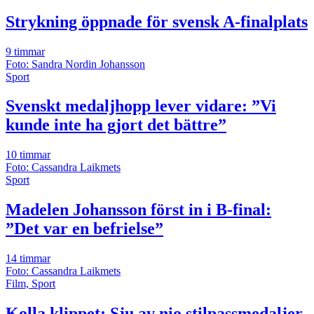
Strykning öppnade för svensk A-finalplats
9 timmar
Foto: Sandra Nordin Johansson
Sport
Svenskt medaljhopp lever vidare: ”Vi
kunde inte ha gjort det bättre”
10 timmar
Foto: Cassandra Laikmets
Sport
Madelen Johansson först in i B-final:
”Det var en befrielse”
14 timmar
Foto: Cassandra Laikmets
Film, Sport
Kolla klippet: Sju av nio stilpassmedaljer