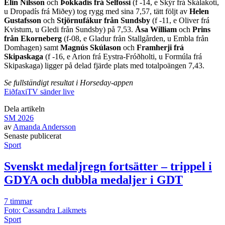
Elin Nilsson
och
Þokkadís frá Selfossi
(f -14, e Skýr frá Skálakoti,
u Dropadís frá Miðey) tog rygg med sina 7,57, tätt följt av
Helen
Gustafsson
och
Stjörnufákur från Sundsby
(f -11, e Oliver frá
Kvistum, u Gledi från Sundsby) på 7,53.
Åsa William
och
Prins
från Ekorneberg
(f-08, e Gladur från Stallgården, u Embla från
Domhagen) samt
Magnús Skúlason
och
Framherji frá
Skipaskaga
(f -16, e Arion frá Eystra-Fróðholti, u Formúla frá
Skipaskaga) ligger på delad fjärde plats med totalpoängen 7,43.
Se fullständigt resultat i Horseday-appen
EiðfaxiTV sänder live
Dela artikeln
SM 2026
av
Amanda Andersson
Senast
e
publicerat
Sport
Svenskt medaljregn fortsätter – trippel i
GDYA och dubbla medaljer i GDT
7 timmar
Foto: Cassandra Laikmets
Sport