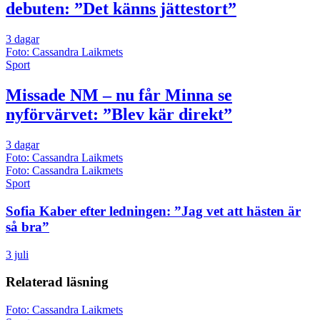
debuten: ”Det känns jättestort”
3 dagar
Foto: Cassandra Laikmets
Sport
Missade NM – nu får Minna se
nyförvärvet: ”Blev kär direkt”
3 dagar
Foto: Cassandra Laikmets
Foto: Cassandra Laikmets
Sport
Sofia Kaber efter ledningen: ”Jag vet att hästen är
så bra”
3 juli
Relaterad läsning
Foto: Cassandra Laikmets