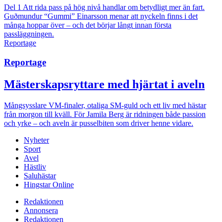
Del 1
Att rida pass på hög nivå handlar om betydligt mer än fart.
Guðmundur “Gummi” Einarsson menar att nyckeln finns i det
många hoppar över – och det börjar långt innan första
passläggningen.
Reportage
Reportage
Mästerskapsryttare med hjärtat i aveln
Mångsysslare
VM-finaler, otaliga SM-guld och ett liv med hästar
från morgon till kväll. För Jamila Berg är ridningen både passion
och yrke – och aveln är pusselbiten som driver henne vidare.
Nyheter
Sport
Avel
Hästliv
Saluhästar
Hingstar Online
Redaktionen
Annonsera
Redaktionen