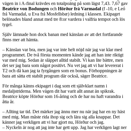
vägen in i A-final krävdes en totalpoäng på som lägst 7,43. 7,67 gav
Beatrice von Bodungen
och
Hörður frá Varmadal
(f -10, e Leó
frá Varmadal, u Eva frá Mosfellsbæ) ledning i klassen. Ekipaget
belönades bland annat med tre 8:or vardera i valfria tempot och lös
tygel.
Själv lämnade hon dock banan med känslan av att det fortfarande
finns mer att hämta.
– Känslan var bra, men jag var inte helt nöjd när jag var klar med
programmet. De två första momenten kände jag att han inte riktigt
var med mig. Sedan är släppet alltid stabilt. Vi kan lite bättre, men
det ser jag bara som något positivt. Nu vet jag att vi har levererat i
T2 och då kan jag ta fyrgången som en bonus. Förhoppningen är
bara att sätta ett stabilt program där också, säger Beatrice.
För många känns ekipaget i dag som ett självklart namn i
medaljstriderna. Men vägen dit har varit allt annat än spikrak.
Beatrice köpte Hörður som 16-åring och de har nu haft varandra i
åtta år.
– Allting tar tid. Det märker jag ännu mer nu när jag har en ny häst
med mig. Man måste rida ihop sig och lära sig alla knappar. Det
känner jag verkligen att vi har gjort nu, Hörður och jag.
– Nyckeln är nog att jag inte har gett upp. Jag har verkligen lagt ner