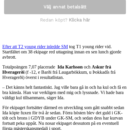
Efter att T2 young rider inledde SM
tog T1 young rider vid.
Startfältet om 38 ekipage red uttagning innan en sen lunch gjorde
avbrott.
Totalpoängen 7,07 placerade
Ida Karlsson
och
Askur frá
Hveragerði
(f -12, e Barði frá Laugarbökkum, u Þokkadís frá
Hveragerði) överst i resultatlistan.
– Det känns helt fantastiskt. Jag ville bara gå in och ha kul och få en
bra känsla. Han var verkligen med mig och lyssnade. Vi hade bara
väldigt kul tillsammans, säger Ida.
För ekipaget fortsätter därmed en utveckling som gått snabbt sedan
Ida köpte fuxen för två år sedan. Förra hösten blev det guld i GK-
tölt och brons i GDYB under GK-SM, och sedan dess har kurvan
fortsatt peka uppåt. Nu nosar ekipaget dessutom på en eventuell
första mästerskapsmedalj i sport.