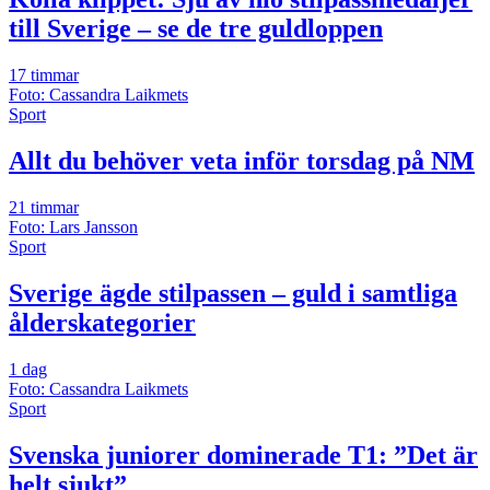
till Sverige – se de tre guldloppen
17 timmar
Foto: Cassandra Laikmets
Sport
Allt du behöver veta inför torsdag på NM
21 timmar
Foto: Lars Jansson
Sport
Sverige ägde stilpassen – guld i samtliga
ålderskategorier
1 dag
Foto: Cassandra Laikmets
Sport
Svenska juniorer dominerade T1: ”Det är
helt sjukt”