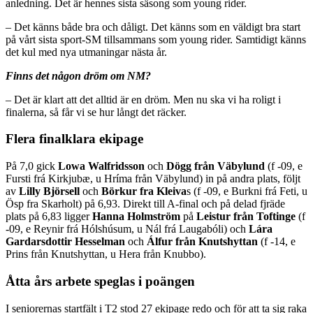
anledning. Det är hennes sista säsong som young rider.
– Det känns både bra och dåligt. Det känns som en väldigt bra start
på vårt sista sport-SM tillsammans som young rider. Samtidigt känns
det kul med nya utmaningar nästa år.
Finns det någon dröm om NM?
– Det är klart att det alltid är en dröm. Men nu ska vi ha roligt i
finalerna, så får vi se hur långt det räcker.
Flera finalklara ekipage
På 7,0 gick
Lowa Walfridsson
och
Dögg från Väbylund
(f -09, e
Fursti frá Kirkjubæ, u Hríma från Väbylund) in på andra plats, följt
av
Lilly Björsell
och
Börkur fra Kleiva
s (f -09, e Burkni frá Feti, u
Ösp fra Skarholt) på 6,93. Direkt till A-final och på delad fjräde
plats på 6,83 ligger
Hanna Holmström
på
Leistur från Toftinge
(f
-09, e Reynir frá Hólshúsum, u Nál frá Laugabóli) och
Lára
Gardarsdottir Hesselman
och
Álfur från Knutshyttan
(f -14, e
Prins från Knutshyttan, u Hera från Knubbo).
Åtta års arbete speglas i poängen
I seniorernas startfält i T2 stod 27 ekipage redo och för att ta sig raka