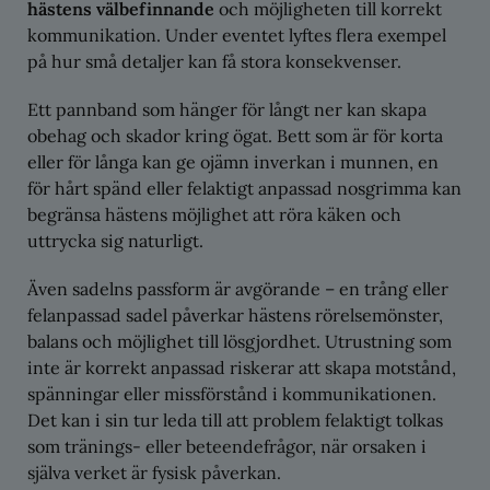
hästens välbefinnande
och möjligheten till korrekt
kommunikation. Under eventet lyftes flera exempel
på hur små detaljer kan få stora konsekvenser.
Ett pannband som hänger för långt ner kan skapa
obehag och skador kring ögat. Bett som är för korta
eller för långa kan ge ojämn inverkan i munnen, en
för hårt spänd eller felaktigt anpassad nosgrimma kan
begränsa hästens möjlighet att röra käken och
uttrycka sig naturligt.
Även sadelns passform är avgörande – en trång eller
felanpassad sadel påverkar hästens rörelsemönster,
balans och möjlighet till lösgjordhet. Utrustning som
inte är korrekt anpassad riskerar att skapa motstånd,
spänningar eller missförstånd i kommunikationen.
Det kan i sin tur leda till att problem felaktigt tolkas
som tränings- eller beteendefrågor, när orsaken i
själva verket är fysisk påverkan.