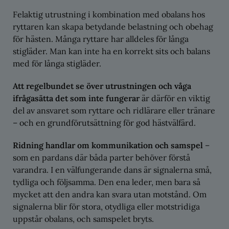
Felaktig utrustning i kombination med obalans hos
ryttaren kan skapa betydande belastning och obehag
för hästen. Många ryttare har alldeles för långa
stigläder. Man kan inte ha en korrekt sits och balans
med för långa stigläder.
Att regelbundet se över utrustningen och våga
ifrågasätta det som inte fungerar
är därför en viktig
del av ansvaret som ryttare och ridlärare eller tränare
– och en grundförutsättning för god hästvälfärd.
Ridning handlar om kommunikation och samspel
–
som en pardans där båda parter behöver förstå
varandra. I en välfungerande dans är signalerna små,
tydliga och följsamma. Den ena leder, men bara så
mycket att den andra kan svara utan motstånd. Om
signalerna blir för stora, otydliga eller motstridiga
uppstår obalans, och samspelet bryts.