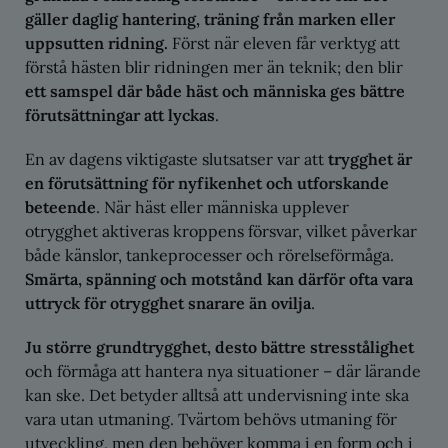
gäller daglig hantering, träning från marken eller
uppsutten ridning.
Först när eleven får verktyg att
förstå hästen blir ridningen mer än teknik; den blir
ett samspel där både häst och människa ges bättre
förutsättningar att lyckas
.
En av dagens viktigaste slutsatser var att
trygghet är
en förutsättning för nyfikenhet och utforskande
beteende
. När häst eller människa upplever
otrygghet aktiveras kroppens försvar, vilket påverkar
både känslor, tankeprocesser och rörelseförmåga.
Smärta, spänning och motstånd kan därför ofta vara
uttryck för otrygghet snarare än ovilja
.
Ju större grundtrygghet, desto bättre stresstålighet
och förmåga att hantera nya situationer – där lärande
kan ske. Det betyder alltså att undervisning inte ska
vara utan utmaning. Tvärtom behövs utmaning för
utveckling, men den behöver komma i en form och i