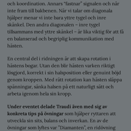
och koordination. Annars “fastnar” signalen och når
inte fram till bakbenen. När vi talar om diagonala
hjälper menar vi inte bara yttre tygel och inre
skänkel. Den andra diagonalen – inre tygel
tillsammans med yttre skänkel – är lika viktig för att få
en balanserad och begriplig kommunikation med
hästen.
En central del i ridningen är att skapa rotation i
hästens bogar. Utan den blir hästen varken riktigt
lösgjord, korrekt i sin halsposition eller genuint böjd
genom kroppen. Med rätt rotation kan hästen släppa
spänningar, sänka halsen på ett naturligt sätt och
arbeta igenom hela sin kropp.
Under eventet delade Traudi även med sig av
konkreta tips på övningar
som hjälper ryttaren att
utveckla sin sits, balans och inverkan. En av de
övningar som lyftes var ”Diamanten”, en ridövning