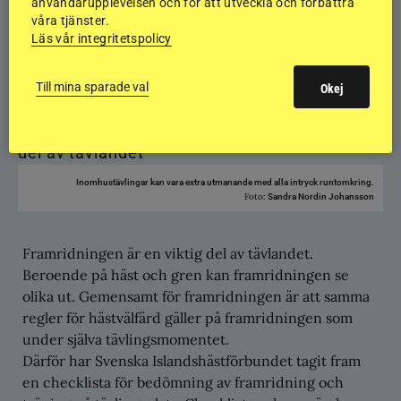
användarupplevelsen och för att utveckla och förbättra
Hästvälfärdsbloggen:
våra tjänster.
Läs vår integritetspolicy
Framridningen – en del av
tävlandet
Till mina sparade val
Okej
Inomhustävlingar kan vara extra utmanande med alla intryck runtomkring.
Foto:
Sandra Nordin Johansson
Framridningen är en viktig del av tävlandet.
Beroende på häst och gren kan framridningen se
olika ut. Gemensamt för framridningen är att samma
regler för hästvälfärd gäller på framridningen som
under själva tävlingsmomentet.
Därför har Svenska Islandshästförbundet tagit fram
en checklista för bedömning av framridning och