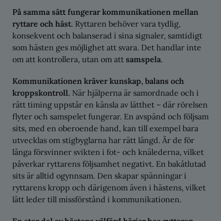
På samma sätt fungerar kommunikationen mellan
ryttare och häst
. Ryttaren behöver vara tydlig,
konsekvent och balanserad i sina signaler, samtidigt
som hästen ges möjlighet att svara. Det handlar inte
om att kontrollera, utan om att
samspela
.
Kommunikationen kräver kunskap, balans och
kroppskontroll.
När hjälperna är samordnade och i
rätt timing uppstår en känsla av lätthet – där rörelsen
flyter och samspelet fungerar. En avspänd och följsam
sits, med en oberoende hand, kan till exempel bara
utvecklas om stigbyglarna har rätt längd. Är de för
långa försvinner svikten i fot- och knälederna, vilket
påverkar ryttarens följsamhet negativt. En bakåtlutad
sits är alltid ogynnsam. Den skapar spänningar i
ryttarens kropp och därigenom även i hästens, vilket
lätt leder till missförstånd i kommunikationen.
En stor del av hästens välfärd börjar hos ryttaren.