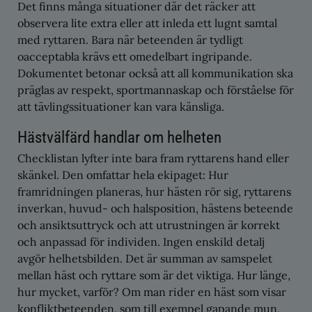
Det finns många situationer där det räcker att
observera lite extra eller att inleda ett lugnt samtal
med ryttaren. Bara när beteenden är tydligt
oacceptabla krävs ett omedelbart ingripande.
Dokumentet betonar också att all kommunikation ska
präglas av respekt, sportmannaskap och förståelse för
att tävlingssituationer kan vara känsliga.
Hästvälfärd handlar om helheten
Checklistan lyfter inte bara fram ryttarens hand eller
skänkel. Den omfattar hela ekipaget: Hur
framridningen planeras, hur hästen rör sig, ryttarens
inverkan, huvud- och halsposition, hästens beteende
och ansiktsuttryck och att utrustningen är korrekt
och anpassad för individen. Ingen enskild detalj
avgör helhetsbilden. Det är summan av samspelet
mellan häst och ryttare som är det viktiga. Hur länge,
hur mycket, varför? Om man rider en häst som visar
konfliktbeteenden, som till exempel gapande mun,