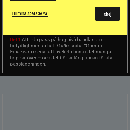
Första stegen mot
en internationell
Till mina sparade val
Okej
passhäst
Att rida pass på hög nivå handlar om
Del 1
betydligt mer än fart. Guðmundur “Gummi”
Einarsson menar att nyckeln finns i det många
hoppar över – och det börjar långt innan första
passläggningen.