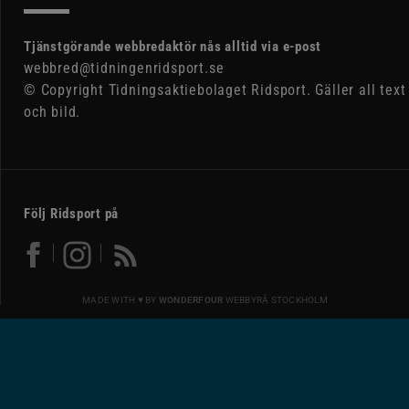
Tjänstgörande webbredaktör nås alltid via e-post
webbred@tidningenridsport.se
© Copyright Tidningsaktiebolaget Ridsport. Gäller all text
och bild.
Följ Ridsport på
MADE WITH ♥ BY
WONDERFOUR
WEBBYRÅ STOCKHOLM