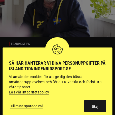
TRÄNINGSTIPS
”Gummi” berättar:
SÅ HÄR HANTERAR VI DINA PERSONUPPGIFTER PÅ
ISLAND.TIDNINGENRIDSPORT.SE
Första stegen mot
Vi använder cookies för att ge dig den bästa
en internationell
användarupplevelsen och för att utveckla och förbättra
våra tjänster.
Läs vår integritetspolicy
passhäst
Till mina sparade val
Okej
Att rida pass på hög nivå handlar om
Del 1
betydligt mer än fart. Guðmundur “Gummi”