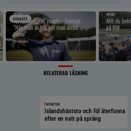
SPORT
SPORT
SENAST
E
Världsmästaren coachar Sverige:
Allt du beh
”När man är här vill man alltid
på NM
vinna”
4 timmar
25 minuter
RELATERAD LÄSNING
NYHETER
Islandshäststo och föl återfunna
efter en natt på språng