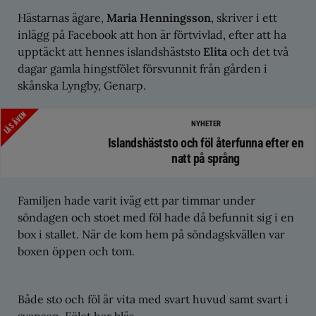
Hästarnas ägare,
Maria Henningsson
, skriver i ett
inlägg på Facebook att hon är förtvivlad, efter att ha
upptäckt att hennes islandshäststo
Elita
och det två
dagar gamla hingstfölet försvunnit från gården i
skånska Lyngby, Genarp.
LÄS ÄVEN
NYHETER
Islandshäststo och föl återfunna efter en
natt på språng
Familjen hade varit iväg ett par timmar under
söndagen och stoet med föl hade då befunnit sig i en
box i stallet. När de kom hem på söndagskvällen var
boxen öppen och tom.
Både sto och föl är vita med svart huvud samt svart i
svansen. Fölet har bläs.