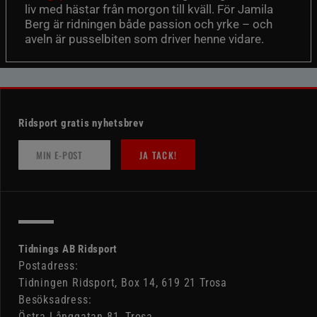
liv med hästar från morgon till kväll. För Jamila
Berg är ridningen både passion och yrke – och
aveln är pusselbiten som driver henne vidare.
Ridsport gratis nyhetsbrev
JA TACK!
Tidnings AB Ridsport
Postadress:
Tidningen Ridsport, Box 14, 619 21 Trosa
Besöksadress:
Östra Långgatan 81, Trosa