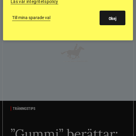
Läs vår integritetspolicy
Till mina sparade val
Okej
TRÄNINGSTIPS
”Gummi” berättar: