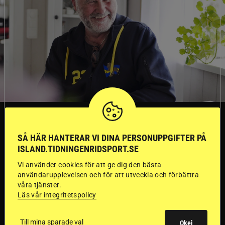
TRÄNINGSTIPS
SÅ HÄR HANTERAR VI DINA PERSONUPPGIFTER PÅ
”Gummi” berättar:
ISLAND.TIDNINGENRIDSPORT.SE
Vi använder cookies för att ge dig den bästa
Första stegen mot
användarupplevelsen och för att utveckla och förbättra
våra tjänster.
en internationell
Läs vår integritetspolicy
passhäst
Till mina sparade val
Okej