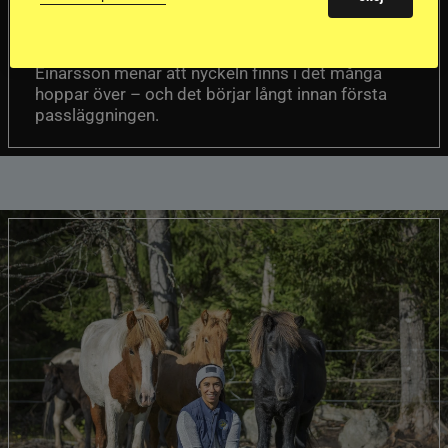
Att rida pass på hög nivå handlar om
Del 1
betydligt mer än fart. Guðmundur “Gummi”
Einarsson menar att nyckeln finns i det många
hoppar över – och det börjar långt innan första
passläggningen.