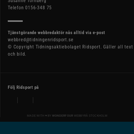
Susanne Tornberg
Telefon 0156-348 75
Tjänstgörande webbredaktör nås alltid via e-post
webbred@tidningenridsport.se
© Copyright Tidningsaktiebolaget Ridsport. Gäller all text
och bild.
Följ Ridsport på
MADE WITH ♥ BY
WONDERFOUR
WEBBYRÅ STOCKHOLM