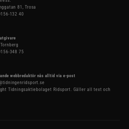
ress:
nggatan 81, Trosa
0156-132 40
utgivare
Tornberg
0156-348 75
ande webbredaktör nås alltid via e-post
tidningenridsport.se
ght Tidningsaktiebolaget Ridsport. Gäller all text och