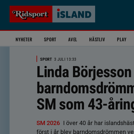
NYHETER
SPORT
AVEL
HÄSTLIV
PLAY
SPORT
3 JULI 13:33
Linda Börjesson 
barndomsdrömmen
SM som 43-årin
SM 2026
I över 40 år har islandshäs
först i år blev barndomsdrömmen verk