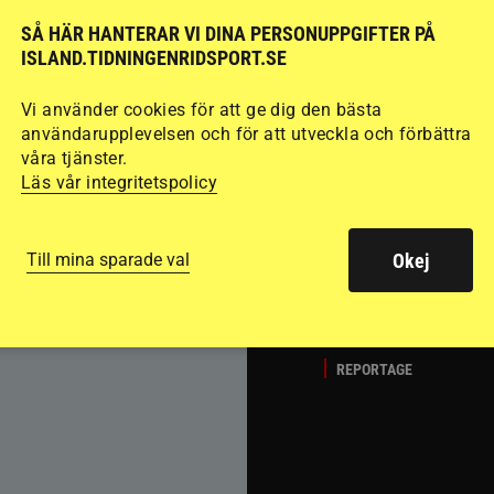
SÅ HÄR HANTERAR VI DINA PERSONUPPGIFTER PÅ
Del 1
Att rida pass 
ISLAND.TIDNINGENRIDSPORT.SE
fart. Guðmundur “G
det många hoppar öv
Vi använder cookies för att ge dig den bästa
användarupplevelsen och för att utveckla och förbättra
passläggningen.
våra tjänster.
Läs vår integritetspolicy
Till mina sparade val
Okej
REPORTAGE