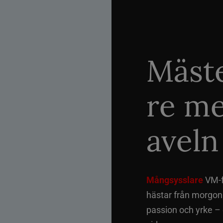
Mäste
re me
aveln
Mångsysslare
VM-fi
hästar från morgon t
passion och yrke –