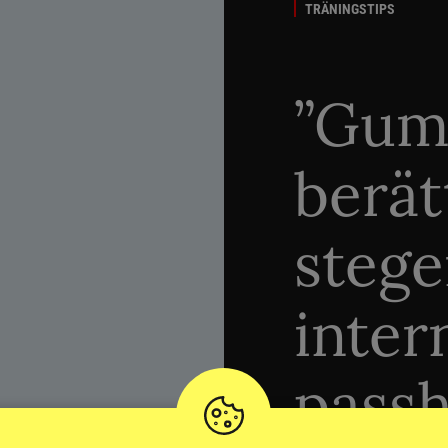
TRÄNINGSTIPS
”Gum
berät
stege
inter
passh