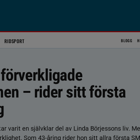
RIDSPORT
BLOGG
H
förverkligade
 – rider sitt första
g
tar varit en självklar del av Linda Börjessons liv. M
lighet. Som 43-åring rider hon sitt allra första S