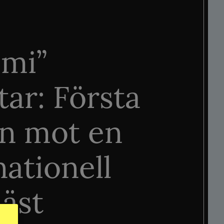
mi”
tar: Första
n mot en
nationell
äst