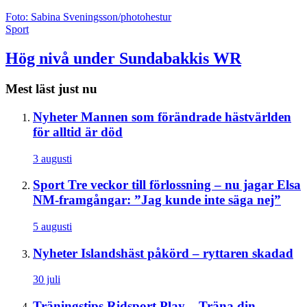
Foto: Sabina Sveningsson/photohestur
Sport
Hög nivå under Sundabakkis WR
Mest läst just nu
Nyheter
Mannen som förändrade hästvärlden
för alltid är död
3 augusti
Sport
Tre veckor till förlossning – nu jagar Elsa
NM-framgångar: ”Jag kunde inte säga nej”
5 augusti
Nyheter
Islandshäst påkörd – ryttaren skadad
30 juli
Träningstips
Ridsport Play – Träna din