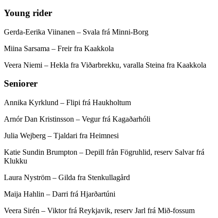
Young rider
Gerda-Eerika Viinanen – Svala frá Minni-Borg
Miina Sarsama – Freir fra Kaakkola
Veera Niemi – Hekla fra Viðarbrekku, varalla Steina fra Kaakkola
Seniorer
Annika Kyrklund – Flipi frá Haukholtum
Arnór Dan Kristinsson – Vegur frá Kagaðarhóli
Julia Wejberg – Tjaldari fra Heimnesi
Katie Sundin Brumpton – Depill från Fögruhlid, reserv Salvar frá
Klukku
Laura Nyström – Gilda fra Stenkullagård
Maija Hahlin – Darri frá Hjarðartúni
Veera Sirén – Viktor frá Reykjavik, reserv Jarl frá Mið-fossum