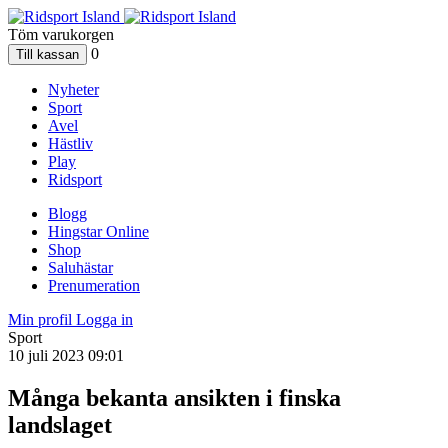
Töm varukorgen
0
Nyheter
Sport
Avel
Hästliv
Play
Ridsport
Blogg
Hingstar Online
Shop
Saluhästar
Prenumeration
Min profil
Logga in
Sport
10 juli 2023 09:01
Många bekanta ansikten i finska
landslaget