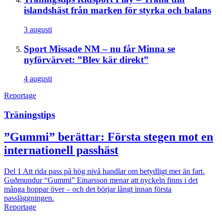
islandshäst från marken för styrka och balans
3 augusti
Sport
Missade NM – nu får Minna se
nyförvärvet: ”Blev kär direkt”
4 augusti
Reportage
Träningstips
”Gummi” berättar: Första stegen mot en
internationell passhäst
Del 1
Att rida pass på hög nivå handlar om betydligt mer än fart.
Guðmundur “Gummi” Einarsson menar att nyckeln finns i det
många hoppar över – och det börjar långt innan första
passläggningen.
Reportage