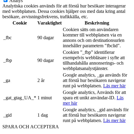
Analys
Analytiska cookies används för att förstå hur besökare interagerar
med webbplatsen. Dessa cookies hjälper oss med data kring antal
besökare, avvisningsfrekvens, trafikkälla, etc.
Cookie
Varaktighet
Beskrivning
Cookien sätts om användaren
kommer till webbplatsen via en
_fbc
90 dagar
annons och om destinationsurlen
innehåller parametern "fbclid".
Cookien ”_fbp” identifierar
exempelvis webbläsare i syfte att
_fbp
90 dagar
tillhandahålla annonserings- och
webbplatsanalystjänster.
Google analytics, _ga används för
_ga
2 år
att förstå hur besökaren navigerar
runt på webbplatsen.
Läs mer här
Google analytics, Används för att
_gat_gtag_UA_*
1 minut
spara ett unikt användar-ID.
Läs
mer här
Google analytics, _gid används för
_gid
1 dag
att förstå hur besökaren navigerar
runt på webbplatsen.
Läs mer här
SPARA OCH ACCEPTERA