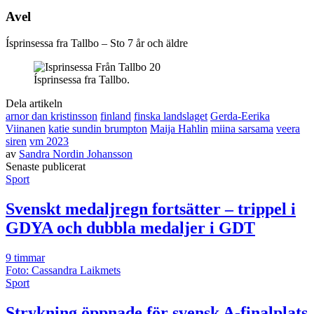
Avel
Ísprinsessa fra Tallbo – Sto 7 år och äldre
Ísprinsessa fra Tallbo.
Dela artikeln
arnor dan kristinsson
finland
finska landslaget
Gerda-Eerika
Viinanen
katie sundin brumpton
Maija Hahlin
miina sarsama
veera
siren
vm 2023
av
Sandra Nordin Johansson
Senast
e
publicerat
Sport
Svenskt medaljregn fortsätter – trippel i
GDYA och dubbla medaljer i GDT
9 timmar
Foto: Cassandra Laikmets
Sport
Strykning öppnade för svensk A-finalplats