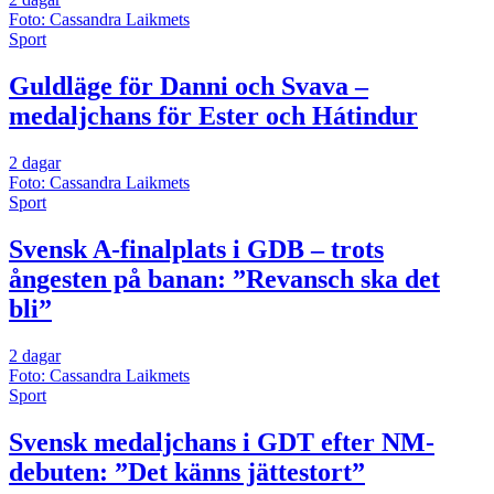
Foto: Cassandra Laikmets
Sport
Guldläge för Danni och Svava –
medaljchans för Ester och Hátindur
2 dagar
Foto: Cassandra Laikmets
Sport
Svensk A-finalplats i GDB – trots
ångesten på banan: ”Revansch ska det
bli”
2 dagar
Foto: Cassandra Laikmets
Sport
Svensk medaljchans i GDT efter NM-
debuten: ”Det känns jättestort”