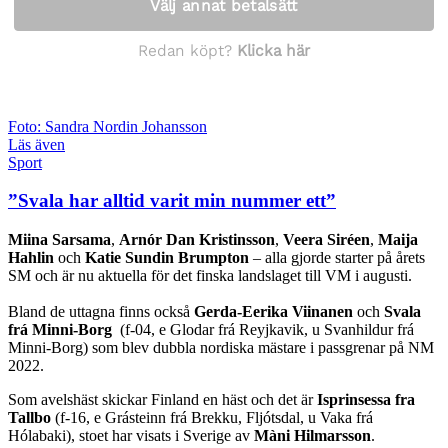
Foto: Sandra Nordin Johansson
Läs även
Sport
”Svala har alltid varit min nummer ett”
Miina Sarsama
,
Arnór Dan Kristinsson
,
Veera Siréen
,
Maija
Hahlin
och
Katie Sundin Brumpton
– alla gjorde starter på årets
SM och är nu aktuella för det finska landslaget till VM i augusti.
Bland de uttagna finns också
Gerda-Eerika Viinanen
och
Svala
frá Minni-Borg
(f-04, e Glodar frá Reyjkavik, u Svanhildur frá
Minni-Borg) som blev dubbla nordiska mästare i passgrenar på NM
2022.
Som avelshäst skickar Finland en häst och det är
Isprinsessa fra
Tallbo
(f-16, e Grásteinn frá Brekku, Fljótsdal, u Vaka frá
Hólabaki), stoet har visats i Sverige av
Màni Hilmarsson
.