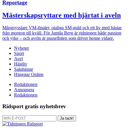
Reportage
Mästerskapsryttare med hjärtat i aveln
Mångsysslare
VM-finaler, otaliga SM-guld och ett liv med hästar
från morgon till kväll. För Jamila Berg är ridningen både passion
och yrke – och aveln är pusselbiten som driver henne vidare.
Nyheter
Sport
Avel
Hästliv
Saluhästar
Hingstar Online
Redaktionen
Annonsera
Redaktionen
Ridsport gratis nyhetsbrev
Ja tack!