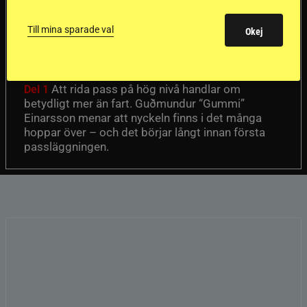
Första stegen mot
en internationell
Till mina sparade val
Okej
passhäst
Att rida pass på hög nivå handlar om
Del 1
betydligt mer än fart. Guðmundur “Gummi”
Einarsson menar att nyckeln finns i det många
hoppar över – och det börjar långt innan första
passläggningen.