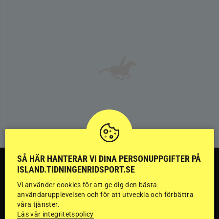
SÅ HÄR HANTERAR VI DINA PERSONUPPGIFTER PÅ
TRÄNINGSTIPS
ISLAND.TIDNINGENRIDSPORT.SE
Vi använder cookies för att ge dig den bästa
”Gummi” berättar:
användarupplevelsen och för att utveckla och förbättra
våra tjänster.
Läs vår integritetspolicy