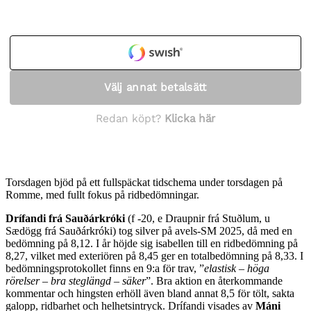
Torsdagen bjöd på ett fullspäckat tidschema under torsdagen på
Romme, med fullt fokus på ridbedömningar.
Drífandi frá Sauðárkróki
(f -20, e Draupnir frá Stuðlum, u
Sædögg frá Sauðárkróki) tog silver på avels-SM 2025, då med en
bedömning på 8,12. I år höjde sig isabellen till en ridbedömning på
8,27, vilket med exteriören på 8,45 ger en totalbedömning på 8,33. I
bedömningsprotokollet finns en 9:a för trav, ”
elastisk – höga
rörelser – bra steglängd – säker
”. Bra aktion en återkommande
kommentar och hingsten erhöll även bland annat 8,5 för tölt, sakta
galopp, ridbarhet och helhetsintryck. Drífandi visades av
Máni