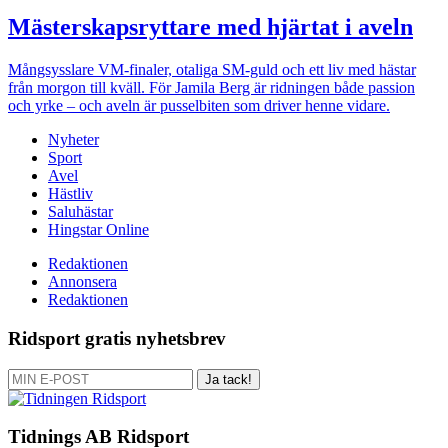
Mästerskapsryttare med hjärtat i aveln
Mångsysslare
VM-finaler, otaliga SM-guld och ett liv med hästar
från morgon till kväll. För Jamila Berg är ridningen både passion
och yrke – och aveln är pusselbiten som driver henne vidare.
Nyheter
Sport
Avel
Hästliv
Saluhästar
Hingstar Online
Redaktionen
Annonsera
Redaktionen
Ridsport gratis nyhetsbrev
Ja tack!
Tidnings AB Ridsport