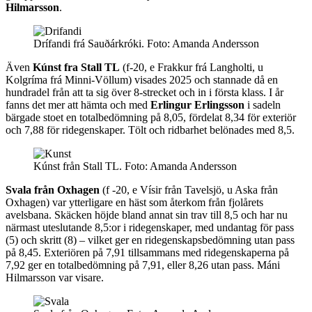
Hilmarsson
.
Drífandi frá Sauðárkróki.
Foto:
Amanda Andersson
Även
Kúnst fra Stall TL
(f-20, e Frakkur frá Langholti, u
Kolgríma frá Minni-Völlum) visades 2025 och stannade då en
hundradel från att ta sig över 8-strecket och in i första klass. I år
fanns det mer att hämta och med
Erlingur Erlingsson
i sadeln
bärgade stoet en totalbedömning på 8,05, fördelat 8,34 för exteriör
och 7,88 för ridegenskaper. Tölt och ridbarhet belönades med 8,5.
Kúnst från Stall TL.
Foto:
Amanda Andersson
Svala från Oxhagen
(f -20, e Vísir från Tavelsjö, u Aska från
Oxhagen) var ytterligare en häst som återkom från fjolårets
avelsbana. Skäcken höjde bland annat sin trav till 8,5 och har nu
närmast uteslutande 8,5:or i ridegenskaper, med undantag för pass
(5) och skritt (8) – vilket ger en ridegenskapsbedömning utan pass
på 8,45. Exteriören på 7,91 tillsammans med ridegenskaperna på
7,92 ger en totalbedömning på 7,91, eller 8,26 utan pass. Máni
Hilmarsson var visare.