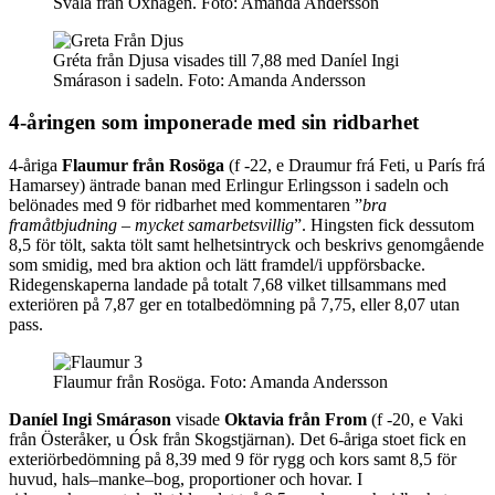
Svala från Oxhagen.
Foto:
Amanda Andersson
Gréta från Djusa visades till 7,88 med Daníel Ingi
Smárason i sadeln.
Foto:
Amanda Andersson
4-åringen som imponerade med sin ridbarhet
4-åriga
Flaumur från Rosöga
(f -22, e Draumur frá Feti, u París frá
Hamarsey) äntrade banan med Erlingur Erlingsson i sadeln och
belönades med 9 för ridbarhet med kommentaren ”
bra
framåtbjudning – mycket samarbetsvillig
”. Hingsten fick dessutom
8,5 för tölt, sakta tölt samt helhetsintryck och beskrivs genomgående
som smidig, med bra aktion och lätt framdel/i uppförsbacke.
Ridegenskaperna landade på totalt 7,68 vilket tillsammans med
exteriören på 7,87 ger en totalbedömning på 7,75, eller 8,07 utan
pass.
Flaumur från Rosöga.
Foto:
Amanda Andersson
Daníel Ingi Smárason
visade
Oktavia från From
(f -20, e Vaki
från Österåker, u Ósk från Skogstjärnan). Det 6-åriga stoet fick en
exteriörbedömning på 8,39 med 9 för rygg och kors samt 8,5 för
huvud, hals–manke–bog, proportioner och hovar. I