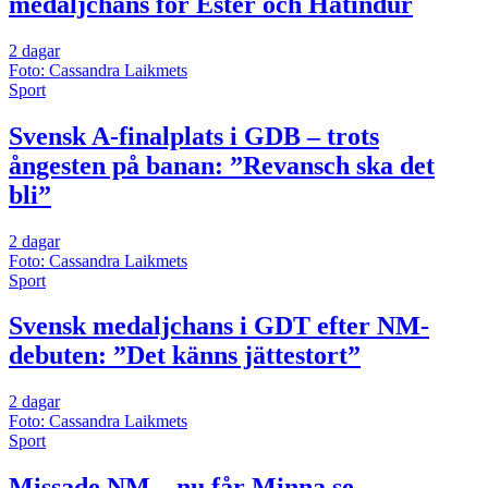
medaljchans för Ester och Hátindur
2 dagar
Foto: Cassandra Laikmets
Sport
Svensk A-finalplats i GDB – trots
ångesten på banan: ”Revansch ska det
bli”
2 dagar
Foto: Cassandra Laikmets
Sport
Svensk medaljchans i GDT efter NM-
debuten: ”Det känns jättestort”
2 dagar
Foto: Cassandra Laikmets
Sport
Missade NM – nu får Minna se