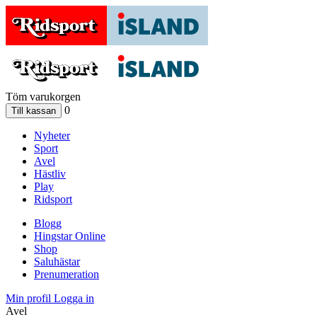
Töm varukorgen
0
Nyheter
Sport
Avel
Hästliv
Play
Ridsport
Blogg
Hingstar Online
Shop
Saluhästar
Prenumeration
Min profil
Logga in
Avel