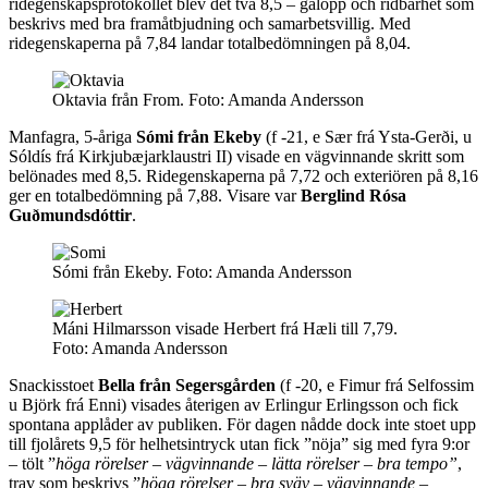
ridegenskapsprotokollet blev det två 8,5 – galopp och ridbarhet som
beskrivs med bra framåtbjudning och samarbetsvillig. Med
ridegenskaperna på 7,84 landar totalbedömningen på 8,04.
Oktavia från From.
Foto:
Amanda Andersson
Manfagra, 5-åriga
Sómi från Ekeby
(f -21, e Sær frá Ysta-Gerði, u
Sóldís frá Kirkjubæjarklaustri II) visade en vägvinnande skritt som
belönades med 8,5. Ridegenskaperna på 7,72 och exteriören på 8,16
ger en totalbedömning på 7,88. Visare var
Berglind Rósa
Guðmundsdóttir
.
Sómi från Ekeby.
Foto:
Amanda Andersson
Máni Hilmarsson visade Herbert frá Hæli till 7,79.
Foto:
Amanda Andersson
Snackisstoet
Bella från Segersgården
(f -20, e Fimur frá Selfossim
u Björk frá Enni) visades återigen av Erlingur Erlingsson och fick
spontana applåder av publiken. För dagen nådde dock inte stoet upp
till fjolårets 9,5 för helhetsintryck utan fick ”nöja” sig med fyra 9:or
– tölt ”
höga rörelser – vägvinnande – lätta rörelser – bra tempo”
,
trav som beskrivs ”
höga rörelser – bra sväv – vägvinnande –