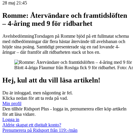
28 maj 21:45
Romme: Återvändare och framtidslöften
– 4-åring med 9 för ridbarhet
Avelsbedömning
Torsdagen på Romme bjöd på ett fullmatat schema
med ridbedömningar där flera hästar återvände till avelsbanan och
höjde sina poäng. Samtidigt presenterade sig en rad lovande 4-
åringar – där framför allt ridbarheten stack ut hos en.
Blott 4-åriga Flaumur från Rosöga fick 9 för ridbarhet.
Foto:
Am
Hej, kul att du vill läsa artikeln!
Du är inloggad, men någonting är fel.
Klicka nedan för att ta reda på vad.
Min profil
Den tillhör Ridsport Plus - logga in, prenumerera eller köp artikeln
för att läsa vidare.
Logga in
Aldrig skapat ett digitalt konto?
Prenumerera på Ridsport från 119:-/mån