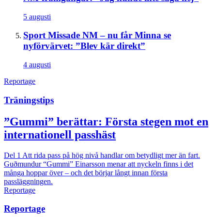
5 augusti
Sport
Missade NM – nu får Minna se
nyförvärvet: ”Blev kär direkt”
4 augusti
Reportage
Träningstips
”Gummi” berättar: Första stegen mot en
internationell passhäst
Del 1
Att rida pass på hög nivå handlar om betydligt mer än fart.
Guðmundur “Gummi” Einarsson menar att nyckeln finns i det
många hoppar över – och det börjar långt innan första
passläggningen.
Reportage
Reportage