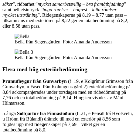
säker
”, ridbarhet ”
mycket samarbetsvillig – bra framåtbjudning
”
samt helhetsintryck ”
höga rörelser – högrest – lätta rörelser –
mycket utstrålnin
g”. Ridegenskaperna på 8,19 – 8,77 utan pass –
tillsammans med exteriören på 8,22 ger en totalbedömning på 8,2,
eller 8,58 utan pass.
Bella från Segersgården.
Foto:
Amanda Andersson
Bella från Segersgården.
Foto:
Amanda Andersson
Flera med hög exteriörbedömning
Þrumufleygur från Gunvarbyn
(f -19, e Kolgrímur Grimsson från
Gunvarbyn, u Fáséd från Kolungens gård 2) exteriörbedömning på
8,84 ackompanjerades under torsdagen med en ridbedömning på
7,76 och en totalbedömning på 8,14. Hingsten visades av Máni
Hilmarsson.
5-åriga
Sólbjartur frá Finnastöðum
(f -21, e Pensill frá Hvolsvelli,
u Hrönn frá Búlandi) drämde till med en exteriör på 8,56 som
följdes upp med ridegenskaper på 7,69 – vilket ger en
totalbedömning på 8,0.