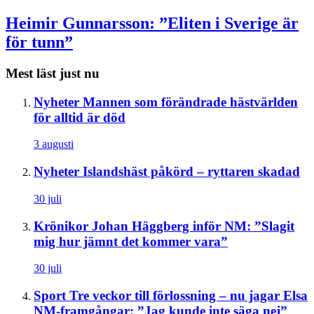
Heimir Gunnarsson: ”Eliten i Sverige är
för tunn”
Mest läst just nu
Nyheter
Mannen som förändrade hästvärlden
för alltid är död
3 augusti
Nyheter
Islandshäst påkörd – ryttaren skadad
30 juli
Krönikor
Johan Häggberg inför NM: ”Slagit
mig hur jämnt det kommer vara”
30 juli
Sport
Tre veckor till förlossning – nu jagar Elsa
NM-framgångar: ”Jag kunde inte säga nej”