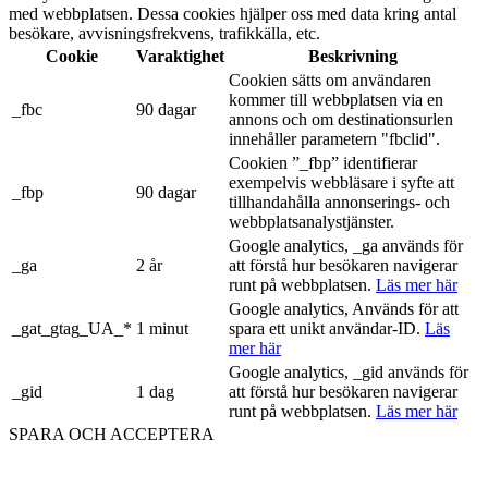
med webbplatsen. Dessa cookies hjälper oss med data kring antal
besökare, avvisningsfrekvens, trafikkälla, etc.
Cookie
Varaktighet
Beskrivning
Cookien sätts om användaren
kommer till webbplatsen via en
_fbc
90 dagar
annons och om destinationsurlen
innehåller parametern "fbclid".
Cookien ”_fbp” identifierar
exempelvis webbläsare i syfte att
_fbp
90 dagar
tillhandahålla annonserings- och
webbplatsanalystjänster.
Google analytics, _ga används för
_ga
2 år
att förstå hur besökaren navigerar
runt på webbplatsen.
Läs mer här
Google analytics, Används för att
_gat_gtag_UA_*
1 minut
spara ett unikt användar-ID.
Läs
mer här
Google analytics, _gid används för
_gid
1 dag
att förstå hur besökaren navigerar
runt på webbplatsen.
Läs mer här
SPARA OCH ACCEPTERA