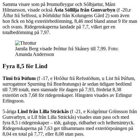
Samma visare som på Þrumufleygur och Sólbjartur, Máni
Hilmarsson, visade också
Ásta Sóllilja från Gunvarbyn
(f -20,e
Álfur frá Selfossi, u Þórhildur från Kolungens Gård 2) som även
hon fick en hög exteriörbedömning, 8,46 med bland annat 9 för man
och svans. Ridegenskaperna landade på 7,7, vilket ger en
totalbedömning på 7,97.
Jamila Berg visade Þróttur frá Skáney till 7,99.
Foto:
Amanda Andersson
Fyra 8,5 för Lind
Timi frá Þúfum
(f -17, e Hróður frá Refsstöðum, u List frá Þúfum,
surrogatmor Spurning frá Bræðratungu) är sedan tidigare bedömd
till 7,99 totalt, men stannade för dagen på 7,93, fördelat 8,38
exteriört och 7,68 för ridegenskaper. Hingsten visades av Erlingur
Erlingsson.
5-åriga
Lind från Lilla Sträckås
(f -21, e Kolgrímur Grímsson från
Gunvarbyn, u Líf från Lilla Sträckås) visades utan pass och med
fyra 8,5 i ridegenskaper – tölt, galopp, ridbarhet och helhetsintryck.
Ridegenskaperna på 7,63 ger tillsammans med exteriörpoängen på
8,04 en total på 7,77, eller 8,08 utan pass.