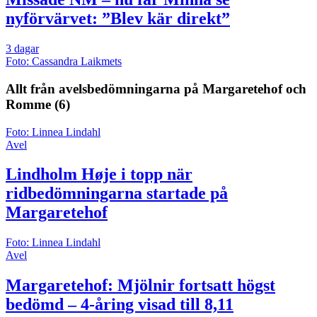
nyförvärvet: ”Blev kär direkt”
3 dagar
Foto: Cassandra Laikmets
Allt från avelsbedömningarna på Margaretehof och
Romme
(6)
Foto: Linnea Lindahl
Avel
Lindholm Høje i topp när
ridbedömningarna startade på
Margaretehof
Foto: Linnea Lindahl
Avel
Margaretehof: Mjölnir fortsatt högst
bedömd – 4-åring visad till 8,11