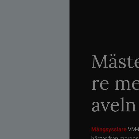
Mäste
re me
aveln
Mångsysslare
VM-fi
hästar från morgon t