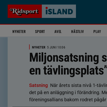
NYHETER
SPORT
AVEL
HÄSTLIV
PLAY
NYHETER
5 JUNI 10:06
Miljonsatsning s
en tävlingsplats
Satsning
När årets sista nivå 1-täv
det på en anläggning i förändring. M
föreningsallians bakom rodret pågår