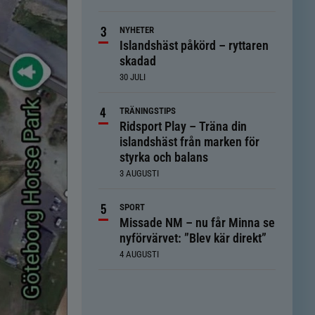
NYHETER
Islandshäst påkörd – ryttaren
skadad
30 JULI
TRÄNINGSTIPS
Ridsport Play – Träna din
islandshäst från marken för
styrka och balans
3 AUGUSTI
SPORT
Missade NM – nu får Minna se
nyförvärvet: ”Blev kär direkt”
4 AUGUSTI