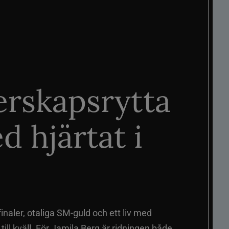
rskapsrytta
d hjärtat i
naler, otaliga SM-guld och ett liv med
ill kväll. För Jamila Berg är ridningen både