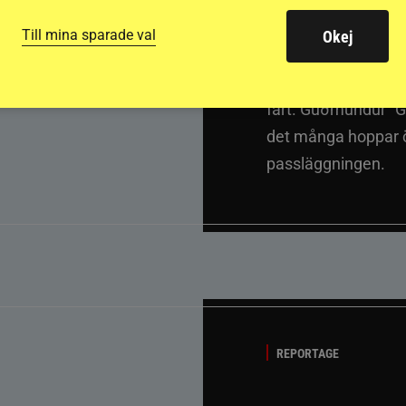
passh
Till mina sparade val
Okej
Del 1
Att rida pass 
fart. Guðmundur “G
det många hoppar öv
passläggningen.
REPORTAGE