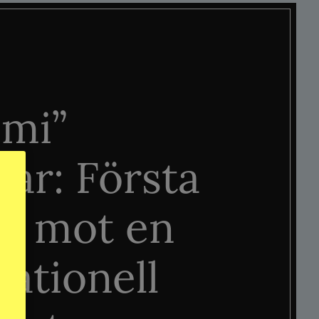
mi”
tar: Första
n mot en
nationell