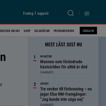
Fredag 7 augusti
INGSTAR ONLINE
SHOP
SALUHÄSTAR
PRENUMERATION
LOGGA IN
MEST LÄST JUST NU
än
NYHETER
Mannen som förändrade
hästvärlden för alltid är död
3 AUGUSTI
är
SPORT
Tre veckor till förlossning – nu
jagar Elsa NM-framgångar:
”Jag kunde inte säga nej”
5 AUGUSTI