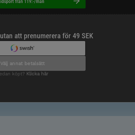
idsport från 119:-/mån