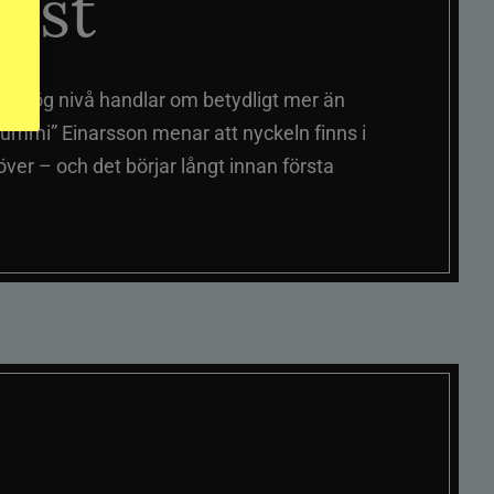
äst
på hög nivå handlar om betydligt mer än
ummi” Einarsson menar att nyckeln finns i
er – och det börjar långt innan första