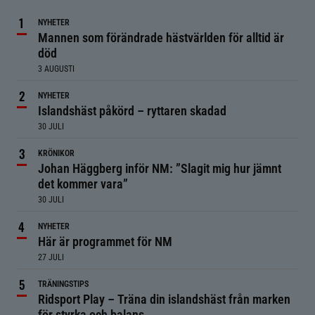
NYHETER
Mannen som förändrade hästvärlden för alltid är
död
3 AUGUSTI
NYHETER
Islandshäst påkörd – ryttaren skadad
30 JULI
KRÖNIKOR
Johan Häggberg inför NM: ”Slagit mig hur jämnt
det kommer vara”
30 JULI
NYHETER
Här är programmet för NM
27 JULI
TRÄNINGSTIPS
Ridsport Play – Träna din islandshäst från marken
för styrka och balans