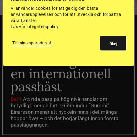
Vi använder cookies för att ge dig den bästa
användarupplevelsen och för att utveckla och förbättra
våra tjänster.
TRÄNINGSTIPS
Läs vår integritetspolicy
”Gummi” berättar:
Till mina sparade val
Okej
Första stegen mot
en internationell
passhäst
Att rida pass på hög nivå handlar om
Del 1
betydligt mer än fart. Guðmundur “Gummi”
Einarsson menar att nyckeln finns i det många
hoppar över – och det börjar långt innan första
passläggningen.