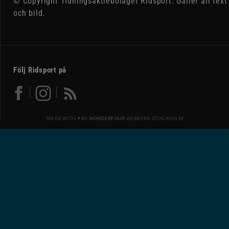
© Copyright Tidningsaktiebolaget Ridsport. Gäller all text
och bild.
Följ Ridsport på
MADE WITH ♥ BY
WONDERFOUR
WEBBYRÅ STOCKHOLM