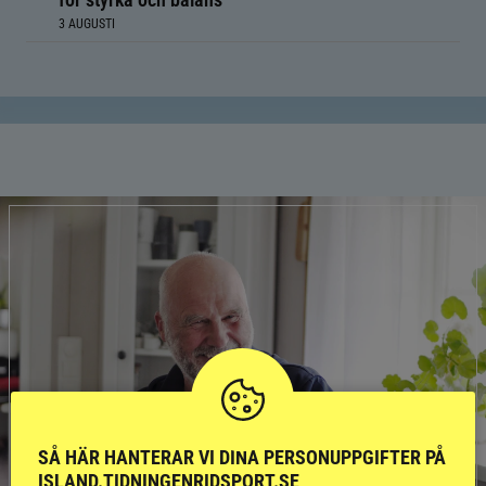
3 AUGUSTI
SÅ HÄR HANTERAR VI DINA PERSONUPPGIFTER PÅ
ISLAND.TIDNINGENRIDSPORT.SE