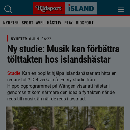
NYHETER
SPORT
AVEL
HÄSTLIV
PLAY
RIDSPORT
NYHETER
6 JUNI 06:22
Ny studie: Musik kan förbättra
tölttakten hos islandshästar
Studie
Kan en poplåt hjälpa islandshästar att hitta en
renare tölt? Det verkar så. En ny studie från
Hippologprogrammet på Wången visar att hästar i
genomsnitt kom närmare den ideala fyrtakten när de
reds till musik än när de reds i tystnad.