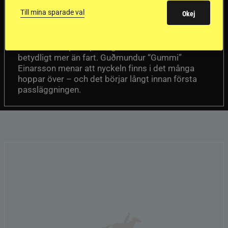
en internationell
Till mina sparade val
Okej
passhäst
Att rida pass på hög nivå handlar om
Del 1
betydligt mer än fart. Guðmundur “Gummi”
Einarsson menar att nyckeln finns i det många
hoppar över – och det börjar långt innan första
passläggningen.