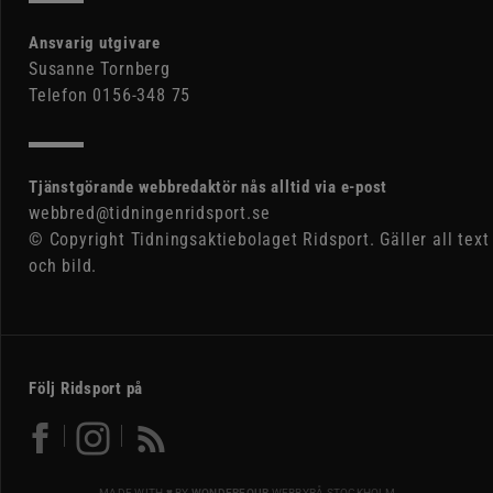
Ansvarig utgivare
Susanne Tornberg
Telefon 0156-348 75
Tjänstgörande webbredaktör nås alltid via e-post
webbred@tidningenridsport.se
© Copyright Tidningsaktiebolaget Ridsport. Gäller all text
och bild.
Följ Ridsport på
MADE WITH ♥ BY
WONDERFOUR
WEBBYRÅ STOCKHOLM