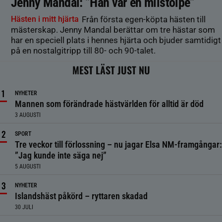
Jenny Mandal: ”Han var en milstolpe”
Hästen i mitt hjärta
Från första egen-köpta hästen till
mästerskap. Jenny Mandal berättar om tre hästar som
har en speciell plats i hennes hjärta och bjuder samtidigt
på en nostalgitripp till 80- och 90-talet.
MEST LÄST JUST NU
NYHETER
Mannen som förändrade hästvärlden för alltid är död
3 AUGUSTI
SPORT
Tre veckor till förlossning – nu jagar Elsa NM-framgångar:
”Jag kunde inte säga nej”
5 AUGUSTI
NYHETER
Islandshäst påkörd – ryttaren skadad
30 JULI