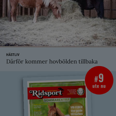
HÄSTLIV
Därför kommer hovbölden tillbaka
9
#
ute nu