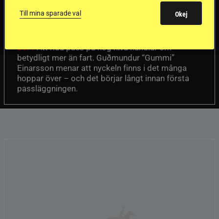
en internationell
Till mina sparade val
Okej
passhäst
Att rida pass på hög nivå handlar om
Del 1
betydligt mer än fart. Guðmundur “Gummi”
Einarsson menar att nyckeln finns i det många
hoppar över – och det börjar långt innan första
passläggningen.