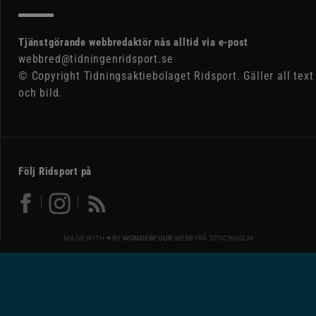
Tjänstgörande webbredaktör nås alltid via e-post
webbred@tidningenridsport.se
© Copyright Tidningsaktiebolaget Ridsport. Gäller all text
och bild.
Följ Ridsport på
MADE WITH ♥ BY
WONDERFOUR
WEBBYRÅ STOCKHOLM