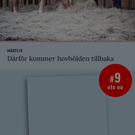
HÄSTLIV
Därför kommer hovbölden tillbaka
9
#
ute nu