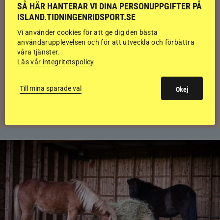
SÅ HÄR HANTERAR VI DINA PERSONUPPGIFTER PÅ
ISLAND.TIDNINGENRIDSPORT.SE
Kolla klippet: Gljátoppur-dotterns
Vi använder cookies för att ge dig den bästa
historiska bedömning
användarupplevelsen och för att utveckla och förbättra
våra tjänster.
Läs vår integritetspolicy
Svensk bakom världens högst bedömda
islandshäst
Till mina sparade val
Okej