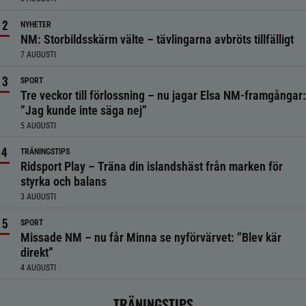
NYHETER
NM: Storbildsskärm välte – tävlingarna avbröts tillfälligt
7 AUGUSTI
SPORT
Tre veckor till förlossning – nu jagar Elsa NM-framgångar:
”Jag kunde inte säga nej”
5 AUGUSTI
TRÄNINGSTIPS
Ridsport Play – Träna din islandshäst från marken för
styrka och balans
3 AUGUSTI
SPORT
Missade NM – nu får Minna se nyförvärvet: ”Blev kär
direkt”
4 AUGUSTI
TRÄNINGSTIPS