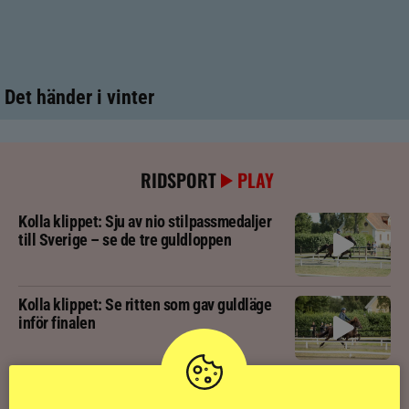
Det händer i vinter
RIDSPORT
PLAY
Kolla klippet: Sju av nio stilpassmedaljer
till Sverige – se de tre guldloppen
Kolla klippet: Se ritten som gav guldläge
inför finalen
Kolla klippet: Svenskägda hingsten bäst
av sexåringarna på Landsmót