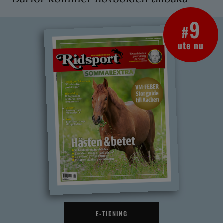
9
#
ute nu
E-TIDNING