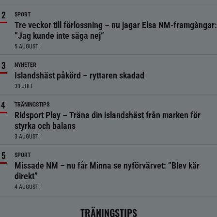
SPORT
Tre veckor till förlossning – nu jagar Elsa NM-framgångar:
”Jag kunde inte säga nej”
5 AUGUSTI
NYHETER
Islandshäst påkörd – ryttaren skadad
30 JULI
TRÄNINGSTIPS
Ridsport Play – Träna din islandshäst från marken för
styrka och balans
3 AUGUSTI
SPORT
Missade NM – nu får Minna se nyförvärvet: ”Blev kär
direkt”
4 AUGUSTI
TRÄNINGSTIPS