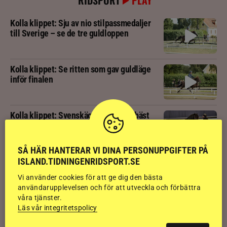
Kolla klippet: Sju av nio stilpassmedaljer
till Sverige – se de tre guldloppen
Kolla klippet: Se ritten som gav guldläge
inför finalen
Kolla klippet: Svenskägda hingsten bäst
av sexåringarna på Landsmót
SÅ HÄR HANTERAR VI DINA PERSONUPPGIFTER PÅ
ISLAND.TIDNINGENRIDSPORT.SE
Kolla klippet: Gljátoppur-dotterns
historiska bedömning
Vi använder cookies för att ge dig den bästa
användarupplevelsen och för att utveckla och förbättra
våra tjänster.
Svensk bakom världens högst bedömda
Läs vår integritetspolicy
islandshäst