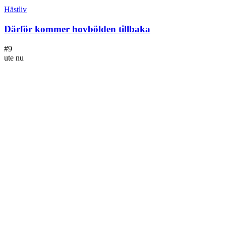
Hästliv
Därför kommer hovbölden tillbaka
#
9
ute nu