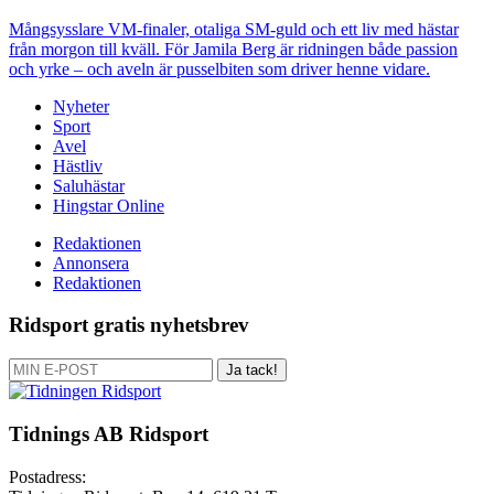
Mångsysslare
VM-finaler, otaliga SM-guld och ett liv med hästar
från morgon till kväll. För Jamila Berg är ridningen både passion
och yrke – och aveln är pusselbiten som driver henne vidare.
Nyheter
Sport
Avel
Hästliv
Saluhästar
Hingstar Online
Redaktionen
Annonsera
Redaktionen
Ridsport gratis nyhetsbrev
Ja tack!
Tidnings AB Ridsport
Postadress: