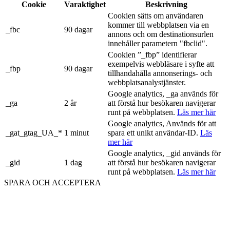
Cookie
Varaktighet
Beskrivning
Cookien sätts om användaren
kommer till webbplatsen via en
_fbc
90 dagar
annons och om destinationsurlen
innehåller parametern "fbclid".
Cookien ”_fbp” identifierar
exempelvis webbläsare i syfte att
_fbp
90 dagar
tillhandahålla annonserings- och
webbplatsanalystjänster.
Google analytics, _ga används för
_ga
2 år
att förstå hur besökaren navigerar
runt på webbplatsen.
Läs mer här
Google analytics, Används för att
_gat_gtag_UA_*
1 minut
spara ett unikt användar-ID.
Läs
mer här
Google analytics, _gid används för
_gid
1 dag
att förstå hur besökaren navigerar
runt på webbplatsen.
Läs mer här
SPARA OCH ACCEPTERA