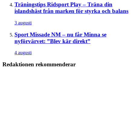
Träningstips
Ridsport Play – Träna din
islandshäst från marken för styrka och balans
3 augusti
Sport
Missade NM – nu får Minna se
nyförvärvet: ”Blev kär direkt”
4 augusti
Redaktionen rekommenderar