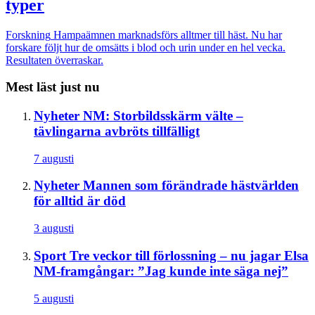
typer
Forskning
Hampaämnen marknadsförs alltmer till häst. Nu har
forskare följt hur de omsätts i blod och urin under en hel vecka.
Resultaten överraskar.
Mest läst just nu
Nyheter
NM: Storbildsskärm välte –
tävlingarna avbröts tillfälligt
7 augusti
Nyheter
Mannen som förändrade hästvärlden
för alltid är död
3 augusti
Sport
Tre veckor till förlossning – nu jagar Elsa
NM-framgångar: ”Jag kunde inte säga nej”
5 augusti