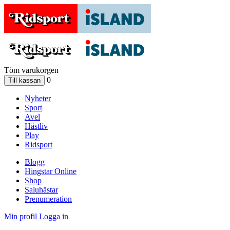
Töm varukorgen
0
Nyheter
Sport
Avel
Hästliv
Play
Ridsport
Blogg
Hingstar Online
Shop
Saluhästar
Prenumeration
Min profil
Logga in