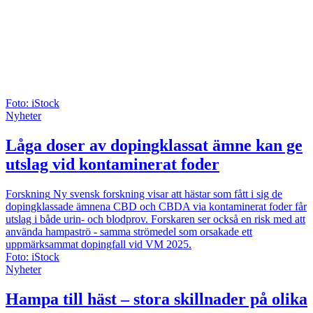
Foto: iStock
Nyheter
Låga doser av dopingklassat ämne kan ge
utslag vid kontaminerat foder
Forskning
Ny svensk forskning visar att hästar som fått i sig de
dopingklassade ämnena CBD och CBDA via kontaminerat foder får
utslag i både urin- och blodprov. Forskaren ser också en risk med att
använda hampaströ - samma strömedel som orsakade ett
uppmärksammat dopingfall vid VM 2025.
Foto: iStock
Nyheter
Hampa till häst – stora skillnader på olika