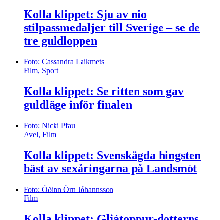
Kolla klippet: Sju av nio
stilpassmedaljer till Sverige – se de
tre guldloppen
Foto: Cassandra Laikmets
Film, Sport
Kolla klippet: Se ritten som gav
guldläge inför finalen
Foto: Nicki Pfau
Avel, Film
Kolla klippet: Svenskägda hingsten
bäst av sexåringarna på Landsmót
Foto: Óðinn Örn Jóhannsson
Film
Kolla klippet: Gljátoppur-dotterns