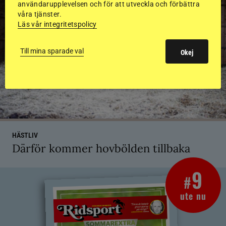
användarupplevelsen och för att utveckla och förbättra
våra tjänster.
Läs vår integritetspolicy
Till mina sparade val
Okej
HÄSTLIV
Därför kommer hovbölden tillbaka
9
#
ute nu