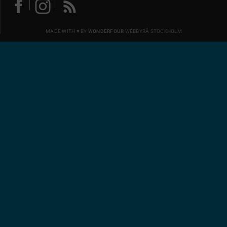
MADE WITH ♥ BY
WONDERFOUR
WEBBYRÅ STOCKHOLM