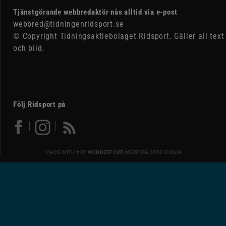
Tjänstgörande webbredaktör nås alltid via e-post
webbred@tidningenridsport.se
© Copyright Tidningsaktiebolaget Ridsport. Gäller all text
och bild.
Följ Ridsport på
MADE WITH ♥ BY
WONDERFOUR
WEBBYRÅ STOCKHOLM