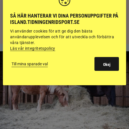
Svensk bakom världens högst bedömda
SÅ HÄR HANTERAR VI DINA PERSONUPPGIFTER PÅ
islandshäst
ISLAND.TIDNINGENRIDSPORT.SE
Vi använder cookies för att ge dig den bästa
användarupplevelsen och för att utveckla och förbättra
våra tjänster.
Läs vår integritetspolicy
Till mina sparade val
Okej