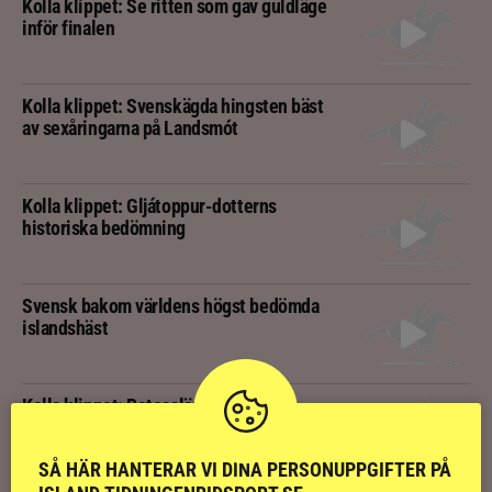
Kolla klippet: Se ritten som gav guldläge
inför finalen
Kolla klippet: Svenskägda hingsten bäst
av sexåringarna på Landsmót
Kolla klippet: Gljátoppur-dotterns
historiska bedömning
Svensk bakom världens högst bedömda
islandshäst
Kolla klippet: Betessläppet som ger
sommarfeeling
SÅ HÄR HANTERAR VI DINA PERSONUPPGIFTER PÅ